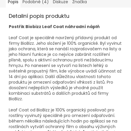
Popis
Podobné (4)
Diskuze
Značka
Detailní popis produktu
Postřik Biobizz Leaf Coat náhradní náplň
Leaf Coat je speciálně navržený přídavný produkt od
firmy BioBizz. Jeho složení je 100% organické. Byl vyvinut
jako ochrana, která se nanáší rozprašovačem na listy a
jeho hlavní funkce je co nejvíce zabránit rozšíření
plísně, spolu s aktivní ochranou proti nežádoucímu
hmyzu. Po nanesení se vytvoří na listech lehký a
světelně propustný film, kde výrobce uvádí účinnost až
14 dní po aplikaci. Další důležitou vlastnosti tohoto
produktu je omezení odpařování vlhkosti z listů. Pro
dosažení nejlepších výsledků je vhodné použít
kombinaci substrátů a dalších produktů od firmy
BioBizz.
Leaf Coat od BioBizz je 100% organický posilovač pro
rostliny vyvinutý speciálně pro omezení odpařování.
během několika následujících hodin po aplikaci se na
rostlinách vytváří ochranný film o obsahu výživných