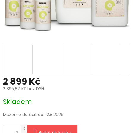
2 899 Kč
2 395,87 Kč bez DPH
Měrná
Skladem
cena:
Můžeme doručit do:
12.8.2026
Přidat do košíku