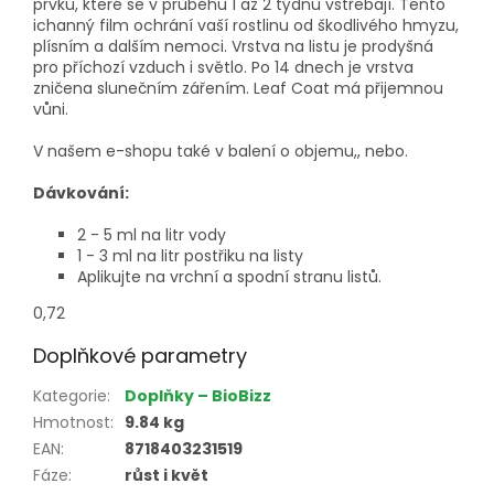
prvků, které se v průběhu 1 až 2 týdnů vstřebají. Tento
ichanný film ochrání vaší rostlinu od škodlivého hmyzu,
plísním a dalším nemoci. Vrstva na listu je prodyšná
pro příchozí vzduch i světlo. Po 14 dnech je vrstva
zničena slunečním zářením. Leaf Coat má přijemnou
vůni.
V našem e-shopu také v balení o objemu,, nebo.
Dávkování:
2 - 5 ml na litr vody
1 - 3 ml na litr postřiku na listy
Aplikujte na vrchní a spodní stranu listů.
0,72
Doplňkové parametry
Kategorie
:
Doplňky – BioBizz
Hmotnost
:
9.84 kg
EAN
:
8718403231519
Fáze
:
růst i květ