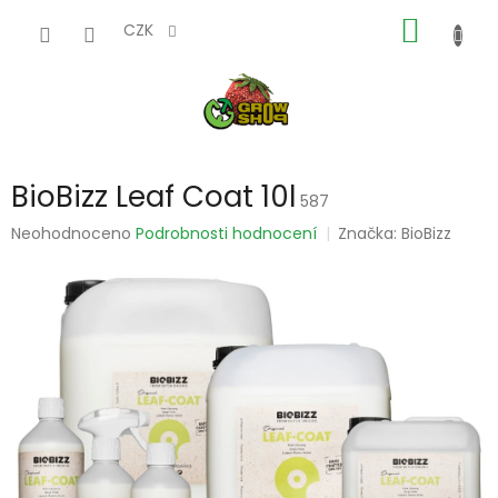
Přejít
NÁKUP
na
CZK
obsah
KOŠÍK
BioBizz Leaf Coat 10l
587
Průměrné
Neohodnoceno
Podrobnosti hodnocení
Značka:
BioBizz
hodnocení
produktu
je
0,0
z
5
hvězdiček.