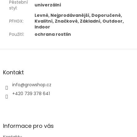
Pěstební
univerzální
styl
:
Levné, Nejprodávanější, Doporučené,
PFHGX
:
Kvalitní, Značkové, Základní, Outdoor,
Indoor
Použití
:
ochrana rostlin
Z
á
p
a
Kontakt
t
í
info
@
growshop.cz
+420 739 378 641
Informace pro vás
Kontakty