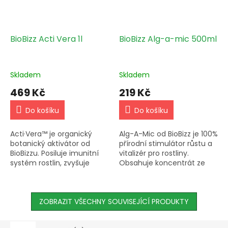
BioBizz Acti Vera 1l
BioBizz Alg-a-mic 500ml
Skladem
Skladem
469 Kč
219 Kč
Do košíku
Do košíku
Acti·Vera™ je organický
Alg-A-Mic od BioBizz je 100%
botanický aktivátor od
přírodní stimulátor růstu a
BioBizzu. Posiluje imunitní
vitalizér pro rostliny.
systém rostlin, zvyšuje
Obsahuje koncentrát ze
vstřebávání živin a
mořských řas, posiluje růst
napomáhá jejich růstu a
a zvyšuje odolnost proti
kvetení. Používejte 5 ml při
nemocem. Používá se...
každé...
ZOBRAZIT VŠECHNY SOUVISEJÍCÍ PRODUKTY