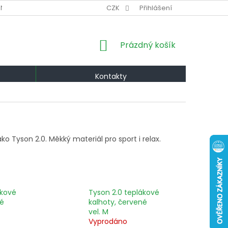
NÍ PODMÍNKY
VÝMĚNA A VRÁCENÍ
CZK
Přihlášení
PODMÍNKY OCHRANY OS
NÁKUPNÍ
Prázdný košík
KOŠÍK
Kontakty
o Tyson 2.0. Měkký materiál pro sport i relax.
ákové
Tyson 2.0 teplákové
né
kalhoty, červené
vel. M
Vyprodáno