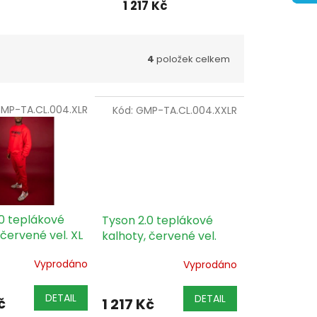
1 217 Kč
4
položek celkem
MP-TA.CL.004.XLR
Kód:
GMP-TA.CL.004.XXLR
0 teplákové
Tyson 2.0 teplákové
 červené vel. XL
kalhoty, červené vel.
XXL
Vyprodáno
Vyprodáno
DETAIL
DETAIL
č
1 217 Kč