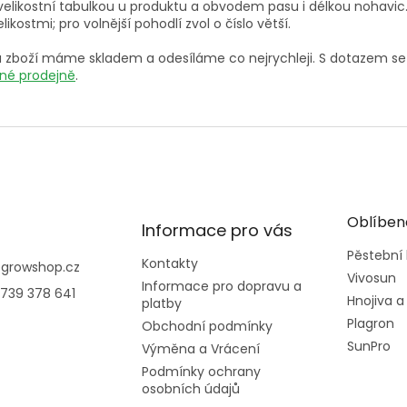
velikostní tabulkou u produktu a obvodem pasu i délkou nohavic. T
u
likostmi; pro volnější pohodlí zvol o číslo větší.
u zboží máme skladem a odesíláme co nejrychleji. S dotazem s
é prodejně
.
Oblíben
Informace pro vás
Pěstební
Kontakty
@
growshop.cz
Vivosun
Informace pro dopravu a
739 378 641
Hnojiva a
platby
Plagron
Obchodní podmínky
SunPro
Výměna a Vrácení
Podmínky ochrany
osobních údajů