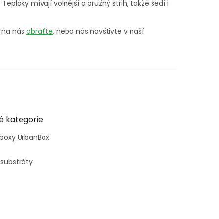
epláky mívají volnější a pružný střih, takže sedí i
e na nás
obraťte
, nebo nás navštivte v naší
é kategorie
 boxy UrbanBox
 substráty