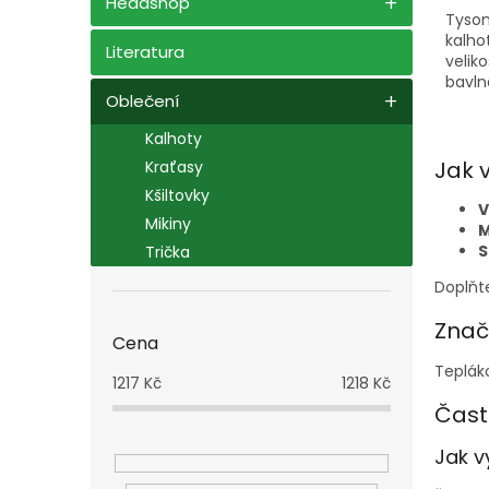
Headshop
Tyson
kalho
Literatura
veliko
bavln
Oblečení
kolek
inspi
Kalhoty
Tyso
Jak 
Kraťasy
Kšiltovky
V
Mikiny
M
S
Trička
Doplň
Znač
Cena
Tepláko
1217
Kč
1218
Kč
Čast
Jak v