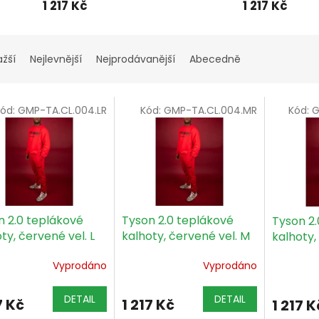
1 217 Kč
1 217 Kč
ažší
Nejlevnější
Nejprodávanější
Abecedně
ód:
GMP-TA.CL.004.LR
Kód:
GMP-TA.CL.004.MR
Kód:
G
n 2.0 teplákové
Tyson 2.0 teplákové
Tyson 2.
ty, červené vel. L
kalhoty, červené vel. M
kalhoty,
Vyprodáno
Vyprodáno
DETAIL
DETAIL
7 Kč
1 217 Kč
1 217 K