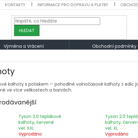
KONTAKTY
INFORMACE PRO DOPRAVU A PLATBY
OBCHOD
HLEDAT
Výměna a Vrácení
Obchodní podmínky
hoty
vé kalhoty s potiskem — pohodlné volnočasové kalhoty z edic jak
né ve více velikostech a barvách.
rodávanější
Tyson 2.0 teplákové
Tyson 2.0 tepl
kalhoty, červené
kalhoty, červe
vel. XXL
vel. XL
Vyprodáno
Vyprodáno