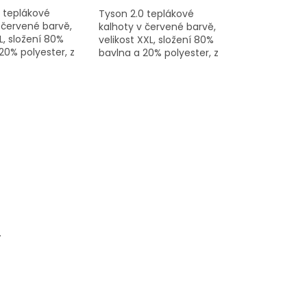
 teplákové
Tyson 2.0 teplákové
 červené barvě,
kalhoty v červené barvě,
L, složení 80%
velikost XXL, složení 80%
20% polyester, z
bavlna a 20% polyester, z
blečení
kolekce oblečení
ané Mikem
inspirované Mikem
.
Tysonem.
.