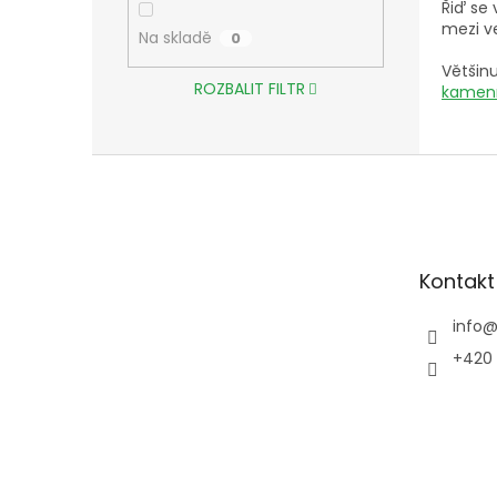
Řiď se 
mezi ve
Na skladě
0
Většin
ROZBALIT FILTR
kamenn
Z
á
p
a
t
Kontakt
í
info
+420 