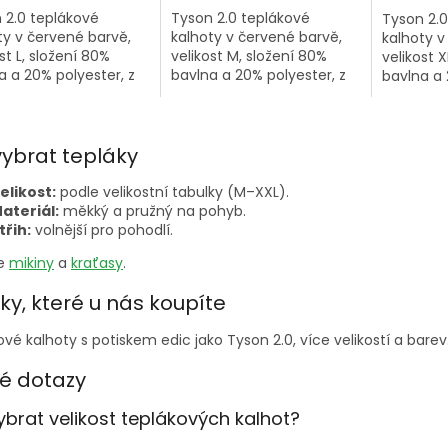
 2.0 teplákové
Tyson 2.0 teplákové
Tyson 2.0
ty v červené barvě,
kalhoty v červené barvě,
kalhoty v
st L, složení 80%
velikost M, složení 80%
velikost X
a a 20% polyester, z
bavlna a 20% polyester, z
bavlna a 
ce oblečení
kolekce oblečení
kolekce o
rované Mikem
inspirované Mikem
inspirov
O
nem.
Tysonem.
Tysonem
v
vybrat tepláky
l
á
elikost:
podle velikostní tabulky (M–XXL).
d
ateriál:
měkký a pružný na pohyb.
a
třih:
volnější pro pohodlí.
c
í
te
mikiny
a
kraťasy
.
p
r
ky, které u nás koupíte
v
k
vé kalhoty s potiskem edic jako Tyson 2.0, více velikostí a barev
y
v
é dotazy
ý
p
ybrat velikost teplákových kalhot?
i
s