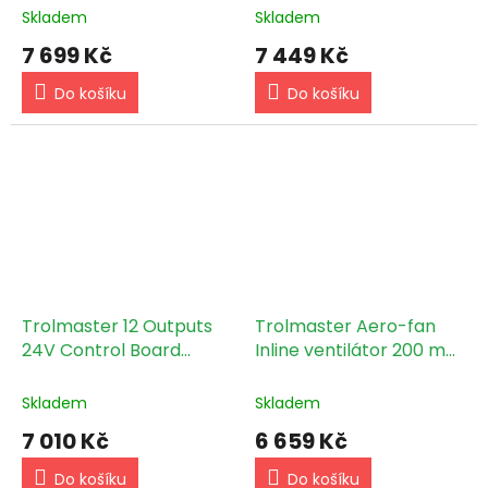
Skladem
Skladem
7 699 Kč
7 449 Kč
Do košíku
Do košíku
Trolmaster 12 Outputs
Trolmaster Aero-fan
24V Control Board
Inline ventilátor 200 mm
(OAT-24)
- 1162 m3/h (V-8)
Skladem
Skladem
7 010 Kč
6 659 Kč
Do košíku
Do košíku