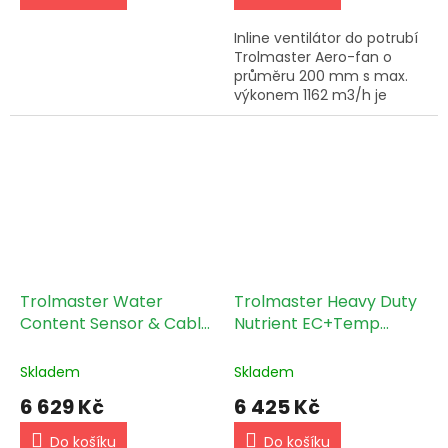
Inline ventilátor do potrubí
Trolmaster Aero-fan o
průměru 200 mm s max.
výkonem 1162 m3/h je
kompaktní a účinný
ventilátor, který pomáhá
zlepšit cirkulaci vzduchu a
větrání...
Trolmaster Water
Trolmaster Heavy Duty
Content Sensor & Cable
Nutrient EC+Temp
Set (WCS-1)
Sensor, drop-in/in-line
compatible (PCT-3)
Skladem
Skladem
6 629 Kč
6 425 Kč
Do košíku
Do košíku