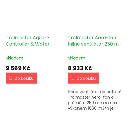
Trolmaster Aqua-X
Trolmaster Aero-fan
Controller & Water
Inline ventilátor 250 mm
Detector set (NFS-1)
- 1650 m3/h (V-10)
Skladem
Skladem
9 569 Kč
8 933 Kč
Do košíku
Do košíku
Inline ventilátor do potrubí
Trolmaster Aero-fan o
průměru 250 mm s max.
výkonem 1650 m3/h je
kompaktní a účinný
ventilátor, který pomáhá
zlepšit cirkulaci vzduchu a