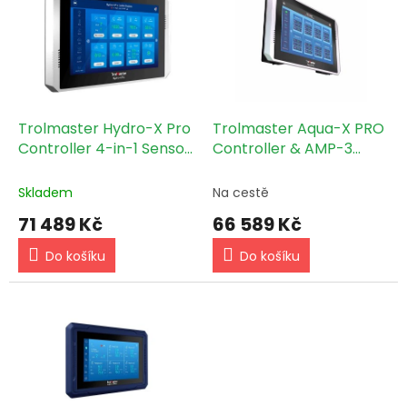
o
p
d
i
u
s
k
p
t
r
ů
o
d
Trolmaster Hydro-X Pro
Trolmaster Aqua-X PRO
u
Controller 4-in-1 Sensor
Controller & AMP-3
k
(HCS-2)
Sensor Board (NFS-2)
t
Skladem
Na cestě
ů
71 489 Kč
66 589 Kč
Do košíku
Do košíku