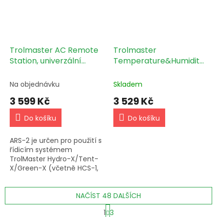
Trolmaster AC Remote
Trolmaster
Station, univerzální
Temperature&Humidity
dálkový ovladač pro
Station pro 0-10V
jakoukoli dálkově
protokol (TSH-1)
Na objednávku
Skladem
ovládanou klimatizaci
3 599 Kč
3 529 Kč
(ARS-2)
Do košíku
Do košíku
ARS-2 je určen pro použití s
řídicím systémem
TrolMaster Hydro-X/Tent-
X/Green-X (včetně HCS-1,
HCS-2, HCS-3, TCS-1, GCS-
1). Funguje jako univerzální
dálkové ovládání pro...
NAČÍST 48 DALŠÍCH
S
1
3
t