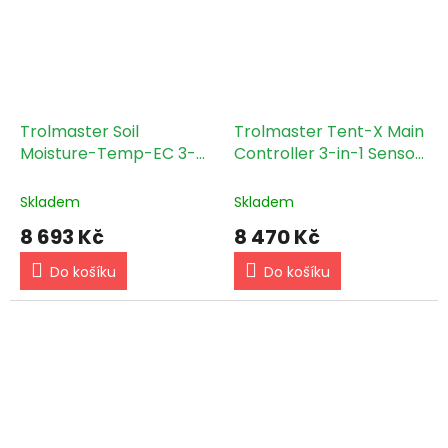
větrání...
Trolmaster Soil
Trolmaster Tent-X Main
Moisture-Temp-EC 3-
Controller 3-in-1 Sensor
in-1 Sensor & Cable set
(TCS-1)
(WCS-2)
Skladem
Skladem
8 693 Kč
8 470 Kč
Do košíku
Do košíku