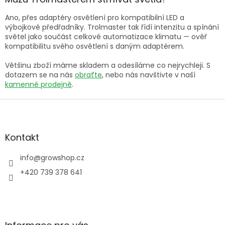
Ano, přes adaptéry osvětlení pro kompatibilní LED a
výbojkové předřadníky. Trolmaster tak řídí intenzitu a spínání
světel jako součást celkové automatizace klimatu — ověř
kompatibilitu svého osvětlení s daným adaptérem.
Většinu zboží máme skladem a odesíláme co nejrychleji. S
dotazem se na nás
obraťte
, nebo nás navštivte v naší
kamenné prodejně
.
Z
á
p
a
Kontakt
t
í
info
@
growshop.cz
+420 739 378 641