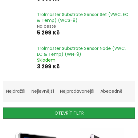
Trolmaster Substrate Sensor Set (VWC, EC
& Temp) (WCS-9)
Na cestě
5 299 Kč
Trolmaster Substrate Sensor Node (VWC,
EC & Temp) (WN-9)
Skladem
3 299 Kč
Ř
a
Nejdražší
Nejlevnější
Nejprodávanější
Abecedně
z
e
n
OTEVŘÍT FILTR
í
p
V
r
ý