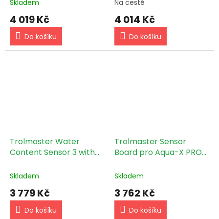
Skladem
Na cestě
4 019 Kč
4 014 Kč
Do košíku
Do košíku
Trolmaster Water
Trolmaster Sensor
Content Sensor 3 with
Board pro Aqua-X PRO
splitter cable set (WCS-
(AMP-3)
3) - čekáme na
Skladem
Skladem
podklady
3 779 Kč
3 762 Kč
Do košíku
Do košíku