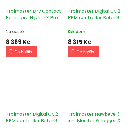
Trolmaster Dry Contact
Trolmaster Digital CO2
Board pro Hydro-X Pro
PPM controller Beta-8
& Aqua-X PRO (OM-8)
Na cestě
Skladem
8 369 Kč
8 315 Kč
Do košíku
Do košíku
Trolmaster Digital CO2
Trolmaster Hawkeye 3-
PPM controller Beta-8 +
in-1 Monitor & Logger &
adaptér
Sensor (CM-1)