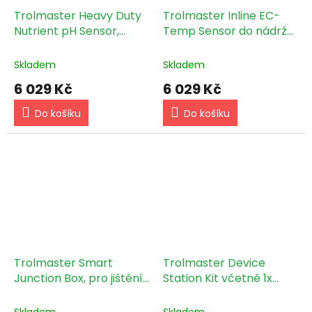
Trolmaster Heavy Duty
Trolmaster Inline EC-
Nutrient pH Sensor,
Temp Sensor do nádrže,
drop-in/in-line
Heavy Duty (PCT-2)
compatible (PPH-3)
Skladem
Skladem
6 029 Kč
6 029 Kč
Do košíku
Do košíku
Trolmaster Smart
Trolmaster Device
Junction Box, pro jištění
Station Kit včetně 1x
světel v řetězci proti
DST, 1x DSH, 2x DSP
přetížení
(4RS-2E)
Skladem
Skladem