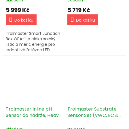
5 999 Kč
5 719 Kč
Do košíku
Do košíku
Trolmaster Smart Junction
Box OPA-1 je elektronický
jistič a měřič energie pro
jednotlivé řetězce LED
svítidel ThinkGrow v
zapojení Daisy Chain,
chránící obvod před
přetížením...
Trolmaster Inline pH
Trolmaster Substrate
Sensor do nádrže, Heavy
Sensor Set (VWC, EC &
Duty (PPH-2)
Temp) (WCS-9)