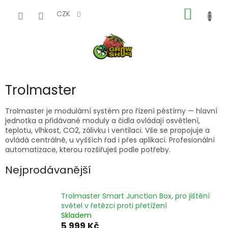
Přejít
NÁKUP
na
CZK
obsah
KOŠÍK
Trolmaster
Trolmaster je modulární systém pro řízení pěstírny — hlavní
jednotka a přidávané moduly a čidla ovládají osvětlení,
teplotu, vlhkost, CO2, zálivku i ventilaci. Vše se propojuje a
ovládá centrálně, u vyšších řad i přes aplikaci. Profesionální
automatizace, kterou rozšiřuješ podle potřeby.
Nejprodávanější
Trolmaster Smart Junction Box, pro jištění
světel v řetězci proti přetížení
Skladem
5 999 Kč