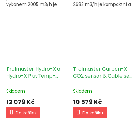
výkonem 2005 m3/h je
2683 m3/h je kompaktní a
kompaktní a účinný
účinný ventilátor určený ke
ventilátor, který pomáhá
zlepšení cirkulace vzduchu
zlepšit cirkulaci vzduchu a
a větrání vnitřních prostor.
větrání...
Trolmaster Hydro-X a
Trolmaster Carbon-X
Hydro-X PlusTemp-
CO2 sensor & Cable set
Humidity-CO2-Light 4-
(MBS-K30)
in-1 Sensor (MBS-PRO)
Skladem
Skladem
12 079 Kč
10 579 Kč
Do košíku
Do košíku