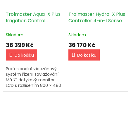
Trolmaster Aqua-X Plus
Trolmaster Hydro-X Plus
Irrigation Control
Controller 4-in-1 Sensor
System (NFS-3)
(HCS-3)
Skladem
Skladem
38 399 Kč
36 170 Kč
Do košíku
Do košíku
Profesionální vícezónový
systém řízení zavlažování.
Má 7“ dotykový monitor
LCD s rozlišením 800 × 480
bodů, disponuje několika
pokročilými funkcemi pro
ovládání čerpadel a...