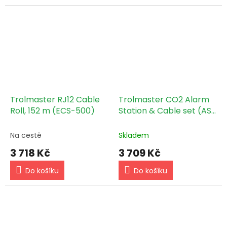
Trolmaster RJ12 Cable
Trolmaster CO2 Alarm
Roll, 152 m (ECS-500)
Station & Cable set (AS-
1)
Na cestě
Skladem
3 718 Kč
3 709 Kč
Do košíku
Do košíku