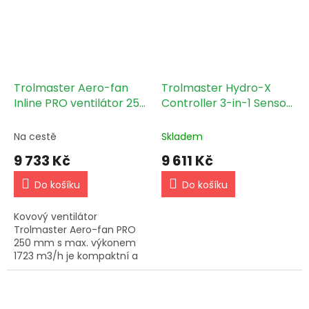
Trolmaster Aero-fan
Trolmaster Hydro-X
Inline PRO ventilátor 250
Controller 3-in-1 Sensor
mm - 1723 m3/h (V-
(HCS-1)
10M)
Na cestě
Skladem
9 733 Kč
9 611 Kč
Do košíku
Do košíku
Kovový ventilátor
Trolmaster Aero-fan PRO
250 mm s max. výkonem
1723 m3/h je kompaktní a
účinný ventilátor určený ke
zlepšení cirkulace vzduchu
a větrání vnitřních prostor.