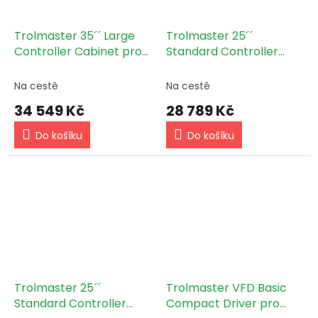
Trolmaster 35´´ Large
Trolmaster 25´´
Controller Cabinet pro
Standard Controller
Hydro-X PRO & Aqua-X
Cabinet pro Hydro-X
PRO (SCC-2)
Plus (SCC-3)
Na cestě
Na cestě
34 549 Kč
28 789 Kč
Do košíku
Do košíku
Trolmaster 25´´
Trolmaster VFD Basic
Standard Controller
Compact Driver pro