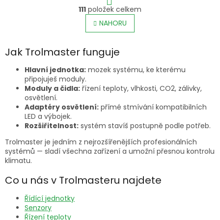
O
r
111
položek celkem
v
á
l
NAHORU
n
á
k
o
d
v
Jak Trolmaster funguje
a
á
c
n
í
Hlavní jednotka:
mozek systému, ke kterému
í
p
připojuješ moduly.
r
Moduly a čidla:
řízení teploty, vlhkosti, CO2, zálivky,
v
osvětlení.
k
Adaptéry osvětlení:
přímé stmívání kompatibilních
y
LED a výbojek.
v
Rozšiřitelnost:
systém stavíš postupně podle potřeb.
ý
Trolmaster je jedním z nejrozšířenějších profesionálních
p
systémů — sladí všechna zařízení a umožní přesnou kontrolu
i
klimatu.
s
u
Co u nás v Trolmasteru najdete
Řídící jednotky
Senzory
Řízení teploty