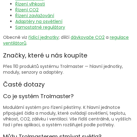
Řízení vlhkosti
Řízení CO2
Řízení zavlažování
Adaptéry na osvětlení
Samostatné regulátory
Obecně viz
řídící jednotky
; dílčí
dávkovače CO2
a
regulace
ventilátorů
.
Značky, které u nás koupíte
Přes 110 produktů systému Trolmaster — hlavní jednotky,
moduly, senzory a adaptéry.
Časté dotazy
Co je systém Trolmaster?
Modulární systém pro řízení pěstírny. K hlavní jednotce
připojuješ čidla a moduly, které ovládají osvětlení, teplotu,
vlhkost, CO2, zálivku i ventilaci. Vše řídíš centrálně, u vyšších
řad i přes aplikaci, a systém rozšiřuješ podle potřeby.
Můžu Trolmasterem stmívat světla?