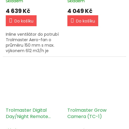
Skladem
Skladem
4 639 Kč
4 049 Kč
Do košíku
Do košíku
Inline ventilátor do potrubí
Trolmaster Aero-fan o
průměru 150 mm s max.
výkonem 612 m3/h je
kompaktní a účinný
ventilátor, který pomáhá
zlepšit cirkulaci vzduchu a
větrání...
Trolmaster Digital
Trolmaster Grow
Day/Night Remote
Camera (TC-1)
Controller Beta-1