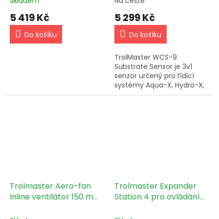
Skladem
Na cestě
5 419 Kč
5 299 Kč
Do košíku
Do košíku
TrolMaster WCS-9
Substrate Sensor je 3v1
senzor určený pro řídicí
systémy Aqua-X, Hydro-X,
Tent-X a Green-X Control
Systems (NFS-1, NFS-2, NFS-
3, HCS-2, TCS-1, GCS-1).
Slouží k...
Trolmaster Aero-fan
Trolmaster Expander
Inline ventilátor 150 mm
Station 4 pro ovládání
- 612 m3/h (V-6)
více zařízení (4RS-1)