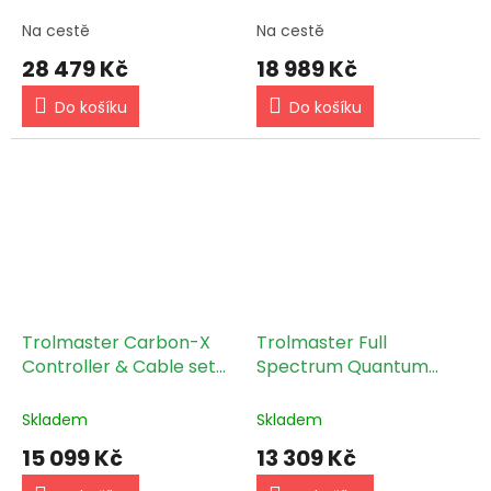
Cabinet pro Hydro-X
regulaci rychlosti AC
PRO & Aqua-X PRO
motorů (Delta-1)
Na cestě
Na cestě
(SCC-1)
28 479 Kč
18 989 Kč
Do košíku
Do košíku
Trolmaster Carbon-X
Trolmaster Full
Controller & Cable set
Spectrum Quantum
(CDA-1)
Sensor (MBS-PAR)
Skladem
Skladem
15 099 Kč
13 309 Kč