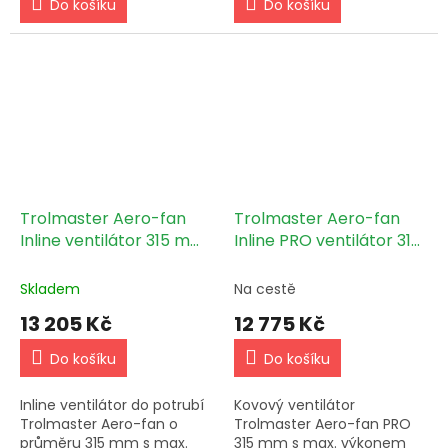
Do košíku
Do košíku
Trolmaster Aero-fan
Trolmaster Aero-fan
Inline ventilátor 315 mm
Inline PRO ventilátor 315
- 2005 m3/h (V-12)
mm - 2683 m3/h (V-
12M)
Skladem
Na cestě
13 205 Kč
12 775 Kč
Do košíku
Do košíku
Inline ventilátor do potrubí
Kovový ventilátor
Trolmaster Aero-fan o
Trolmaster Aero-fan PRO
průměru 315 mm s max.
315 mm s max. výkonem