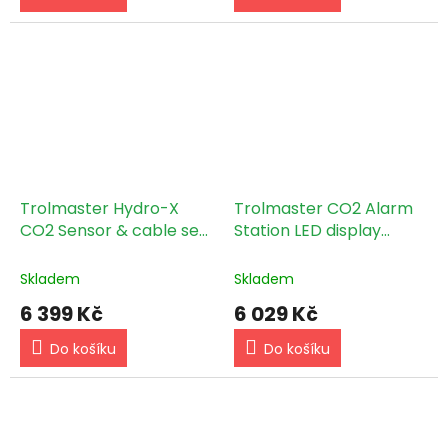
Trolmaster Hydro-X
Trolmaster CO2 Alarm
CO2 Sensor & cable set
Station LED display
(MBS-S8)
indicator & Cable set
(AS-2)
Skladem
Skladem
6 399 Kč
6 029 Kč
Do košíku
Do košíku