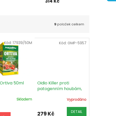
314 Kč
9
položek celkem
Kód:
17939/50M
Kód:
GMP-5957
 Ortiva 50ml
Oidio Killer proti
patogenním houbám,
50g
Skladem
Vyprodáno
DETAIL
279 Kč