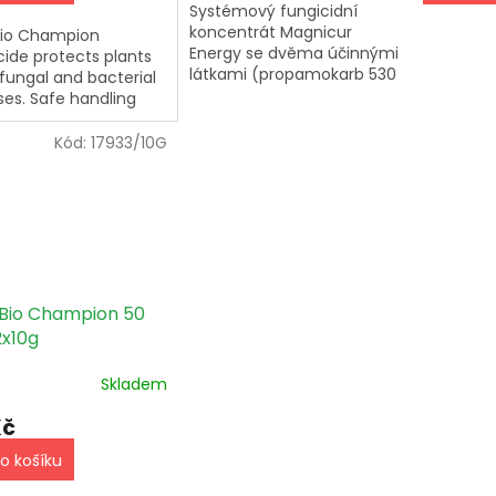
Systémový fungicidní
koncentrát Magnicur
Bio Champion
Energy se dvěma účinnými
cide protects plants
látkami (propamokarb 530
fungal and bacterial
g/l a fosetyl-Al 310 g/l)
ses. Safe handling
působí preventivně i
pplication are
kurativně proti půdním a
tant for human
Kód:
17933/10G
listovým...
h and the
onment.
Bio Champion 50
x10g
Skladem
Kč
o košíku