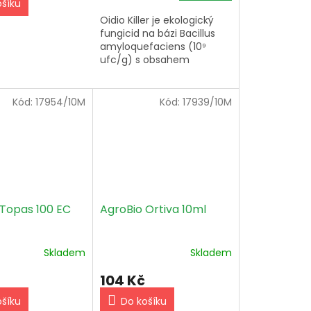
ošíku
Oidio Killer je ekologický
fungicid na bázi Bacillus
amyloquefaciens (10⁹
ufc/g) s obsahem
aminokyselin a
organického draslíku;
dávkování 1,5–2 g na litr
Kód:
17954/10M
Kód:
17939/10M
vody, opakovat každých...
 Topas 100 EC
AgroBio Ortiva 10ml
Skladem
Skladem
104 Kč
ošíku
Do košíku