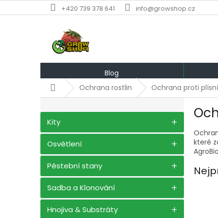
Přejít
+420 739 378 641
info@growshop.cz
na
obsah
Blog
Domů
Ochrana rostlin
Ochrana proti plís
P
Och
o
Přeskočit
Kity
s
kategorie
Ochrana
t
které z
r
Osvětlení
AgroBio
a
n
Pěstební stany
Nejp
n
í
Sadba a Klonování
p
a
Hnojiva & Substráty