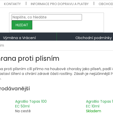
KONTAKTY
INFORMACE PRO DOPRAVU A PLATBY
OBCHOD
HLEDAT
Výměna a Vrácení
Obchodní podmínky
ním
rana proti plísním
 proti plísním cílí přímo na houbové choroby jako plíseň, padlí či 
astaví šíření a chrání zdravé části rostliny. Zásah je nejúčinněj
.
rodávanější
AgroBio Topas 100
AgroBio Topas 
EC 50ml
EC 10ml
Na cestě
Skladem