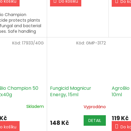
o košíku
Do košíku
Do k
Bio Champion
cide protects plants
fungal and bacterial
ses. Safe handling
pplication are
tant for human
Kód:
17933/40G
Kód:
GMP-3172
h and the
onment.
Bio Champion 50
AgroBio
Fungicid Magnicur
2x40g
10ml
Energy, 15ml
Skladem
Vyprodáno
 Kč
119 Kč
DETAIL
148 Kč
o košíku
Do k