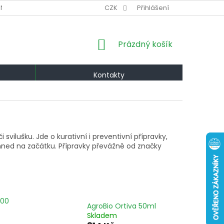
NÍ PODMÍNKY
VÝMĚNA A VRÁCENÍ
CZK
Přihlášení
PODMÍNKY OCHRANY OS
NÁKUPNÍ
Prázdný košík
KOŠÍK
Kontakty
svilušku. Jde o kurativní i preventivní přípravky,
ší hned na začátku. Přípravky převážně od značky
100
AgroBio Ortiva 50ml
Skladem