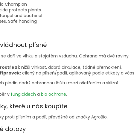
Bio Champion
cide protects plants
fungal and bacterial
ses. Safe handling
pplication are
tant for human
O
h and the
v
zvládnout plísně
onment.
l
á
m se daří ve vlhku a stojatém vzduchu. Ochrana má dvě roviny:
d
a
rostředí:
nižší vlhkost, dobrá cirkulace, žádné přemokření.
c
řípravek:
cílený na plíseň/padlí, aplikovaný podle etikety a včas
í
p
ch plodin dodrž ochrannou lhůtu mezi ošetřením a sklizní.
r
v
ýběr v
fungicidech
a
bio ochraně
.
k
y
ky, které u nás koupíte
v
ý
ky proti plísním a padlí, převážně od značky AgroBio.
p
i
é dotazy
s