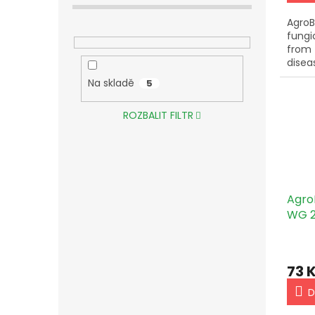
Agro
fungi
from 
disea
and a
Na skladě
5
impor
healt
ROZBALIT FILTR
envir
Agro
WG 2
73 
D