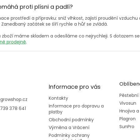
u
máhá proti plísni a padlí?
ce prostředí a přípravku: sniž vlhkost, zajisti proudění vzduchu 
. Zanedbaný začátek se šíří rychle a hůř se zvládá.
u zboží máme skladem a odesíláme co nejrychleji. S dotazem s
é prodejně
.
Oblíben
Informace pro vás
Pěstební
Kontakty
@
growshop.cz
Vivosun
Informace pro dopravu a
739 378 641
Hnojiva a
platby
Plagron
Obchodní podmínky
SunPro
Výměna a Vrácení
Podmínky ochrany