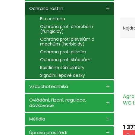
n
e
Ochrana rostlin
l
Bio ochrana
Ř
a
Ochrana proti chorobám
Nejdr
(fungicidy)
z
Ochrana proti plevelům a
e
mechům (herbicidy)
V
n
Ochrana proti plísním
ý
í
p
p
Ochrana proti škůdcům
i
r
Rostlinné stimulátory
s
o
Signální lepové desky
p
d
r
u
Vzduchotechnika
o
k
Agro
d
t
Ovládání, řízení, regulace,
WG 1
dávkovače
u
ů
k
Měřidla
t
ů
1 37
Úprava prostředí