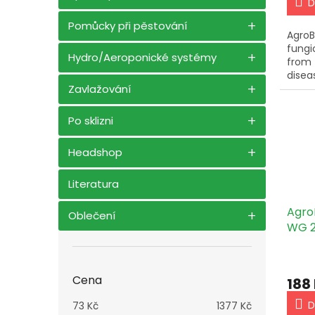
D
Pomůcky při pěstování
Agro
fungi
Hydro/Aeroponické systémy
from 
disea
Zavlažování
and a
impor
healt
Po sklizni
envir
Headshop
Literatura
Agro
Oblečení
WG 
Cena
188
D
73
Kč
1377
Kč