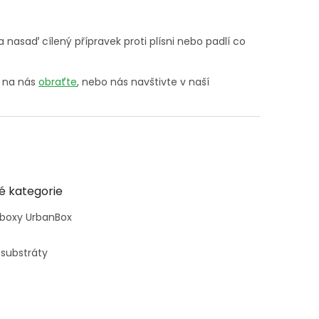
a nasaď cílený přípravek proti plísni nebo padlí co
e na nás
obraťte
, nebo nás navštivte v naší
é kategorie
 boxy UrbanBox
 substráty