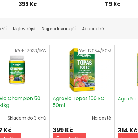
399 Kč
119 Kč
ažší
Nejlevnější
Nejprodávanější
Abecedně
Kód:
17933/1KG
Kód:
17954/50M
Bio Champion 50
AgroBio Topas 100 EC
AgroBio
x1kg
50ml
Skladem do 3 dnů
Na cestě
7 Kč
399 Kč
314 Kč