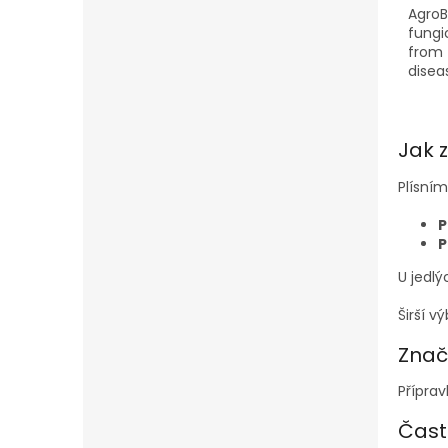
Agro
fungi
from 
disea
and a
impor
healt
Jak 
envir
Plísní
P
P
U jedlý
Širší v
Znač
Příprav
Čast