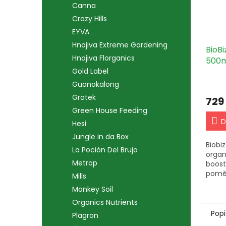
Canna
Crazy Hills
EYVA
Hnojiva Extreme Gardening
BioBi
Hnojiva Florganics
500m
Gold Label
Guanokalong
Grotek
729
Green House Feeding
D
Hesi
Jungle in da Box
Biobi
La Poción Del Brujo
organ
Metrop
boost
pomě
Mills
obsah
Monkey Soil
pro e
živin
Organics Nutrients
metab
Popi
Plagron
Opravu