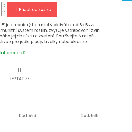
Přidat do košíku
a™ je organický botanický aktivátor od BioBizzu.
 imunitní systém rostlin, zvyšuje vstřebávání živin
há jejich růstu a kvetení. Používejte 5 ml při
livce pro jedlé plody, trvalky nebo okrasné
í informace
ZEPTAT SE
Kód:
559
Kód:
565