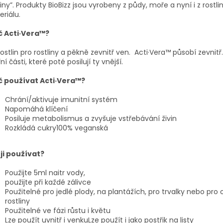
liny”. Produkty BioBizz jsou vyrobeny z půdy, moře a nyní i z rostl
riálu.
č Acti·Vera™?
ostlin pro rostliny a pěkně zevnitř ven. Acti·Vera™ působí zevnitř.
řní části, které poté posilují ty vnější.
č používat Acti·Vera™?
Chrání/aktivuje imunitní systém
Napomáhá klíčení
Posiluje metabolismus a zvyšuje vstřebávání živin
Rozkládá cukry100% veganská
ji používat?
Použijte 5ml naitr vody,
použijte při každé zálivce
Použitelné pro jedlé plody, na plantážích, pro trvalky nebo pro
rostliny
Použitelné ve fázi růstu i květu
Lze použít uvnitř i venkuLze použít i jako postřik na listy