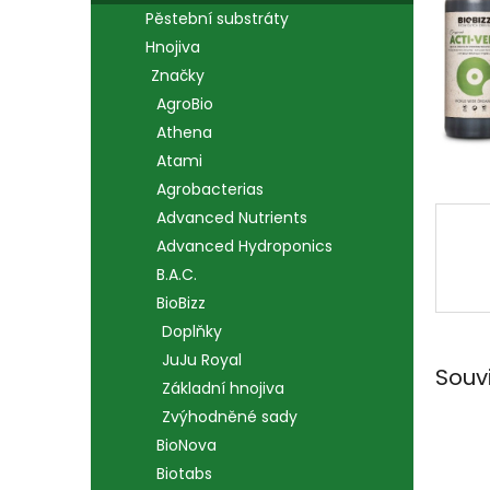
n
Pěstební substráty
e
Hnojiva
l
Značky
AgroBio
Athena
Atami
Agrobacterias
Advanced Nutrients
Advanced Hydroponics
B.A.C.
BioBizz
Doplňky
JuJu Royal
Souv
Základní hnojiva
Zvýhodněné sady
BioNova
Biotabs