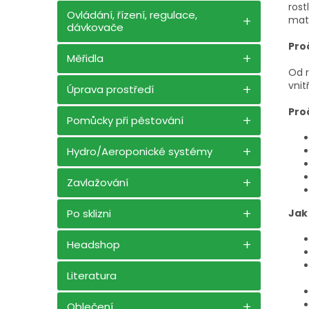
rost
Ovládání, řízení, regulace,
mate
dávkovače
Pro
Měřidla
Od r
vnit
Úprava prostředí
Pro
Pomůcky při pěstování
Hydro/Aeroponické systémy
Zavlažování
Jak 
Po sklizni
Headshop
Literatura
Oblečení