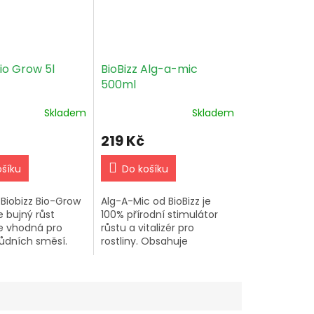
Bio Grow 5l
BioBizz Alg-a-mic
500ml
Skladem
Skladem
219 Kč
ošíku
Do košíku
 Biobizz Bio-Grow
Alg-A-Mic od BioBizz je
 bujný růst
100% přírodní stimulátor
 je vhodná pro
růstu a vitalizér pro
ůdních směsí.
rostliny. Obsahuje
né dávkování je
koncentrát ze mořských
litr vody při
řas, posiluje růst a zvyšuje
alévání.
odolnost proti nemocem.
Používá se...