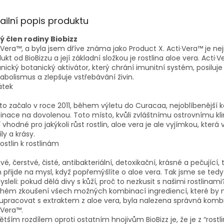
ailní popis produktu
ý člen rodiny Biobizz
·Vera™, a byla jsem dříve známa jako Product X. Acti·Vera™ je nej
ukt od BioBizzu a její základní složkou je rostlina aloe vera. Acti·V
nický botanický aktivátor, který chrání imunitní systém, posiluje
bolismus a zlepšuje vstřebávání živin.
átek
to začalo v roce 2011, během výletu do Curacaa, nejoblíbenější k
inace na dovolenou. Toto místo, kvůli zvláštnímu ostrovnímu kl
 vhodné pro jakýkoli růst rostlin, aloe vera je ale vyjímkou, která 
íly a krásy.
ostlin k rostlinám
vé, čerstvé, čisté, antibakteriální, detoxikační, krásné a pečující, 
přijde na mysl, když popřemýšlíte o aloe vera. Tak jsme se tedy
sleli: pokud dělá divy s kůží, proč to nezkusit s našimi rostlinami
uhém zkoušení všech možných kombinací ingrediencí, které by
upracovat s extraktem z aloe vera, byla nalezena správná komb
·Vera™.
ětším rozdílem oproti ostatním hnojivům BioBizz je, že je z “rostli