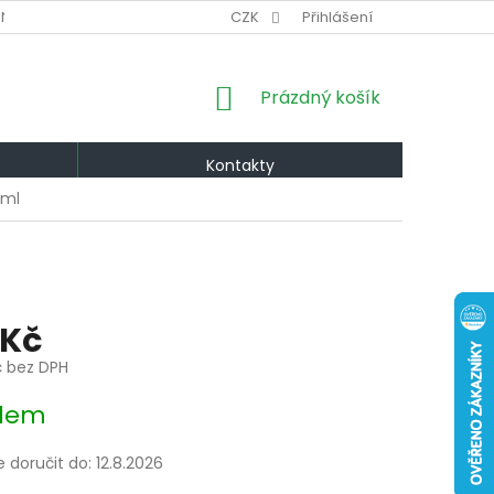
NÍ PODMÍNKY
VÝMĚNA A VRÁCENÍ
CZK
Přihlášení
PODMÍNKY OCHRANY OS
NÁKUPNÍ
Prázdný košík
KOŠÍK
Kontakty
0ml
 Kč
č bez DPH
dem
doručit do:
12.8.2026