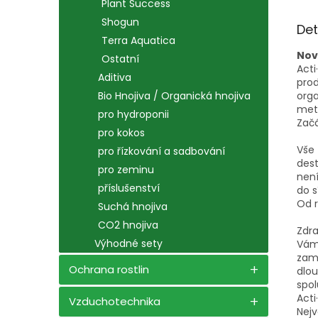
Plant Success
Shogun
Det
Terra Aquatica
Nov
Ostatní
Acti
Aditiva
prod
orga
Bio Hnojiva / Organická hnojiva
meta
pro hydroponii
Zač
pro kokos
Vše 
pro řízkování a sadbování
dest
pro zeminu
není
příslušenství
do s
Od r
Suchá hnojiva
CO2 hnojiva
Zdra
Výhodné sety
Vám 
zamy
Ochrana rostlin
dlo
spol
Acti
Vzduchotechnika
Nejv