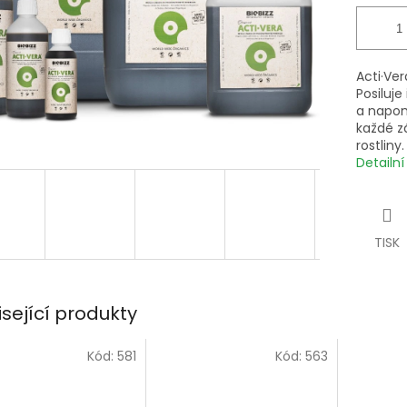
Acti·Ver
Posiluje
a napomá
každé zá
rostliny.
Detailn
TISK
isející produkty
Kód:
581
Kód:
563