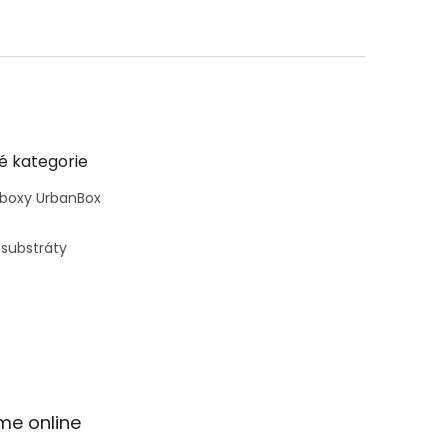
é kategorie
 boxy UrbanBox
 substráty
me online