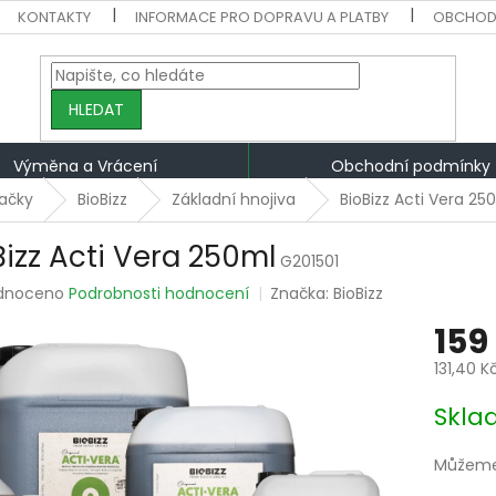
KONTAKTY
INFORMACE PRO DOPRAVU A PLATBY
OBCHOD
HLEDAT
Výměna a Vrácení
Obchodní podmínky
ačky
BioBizz
Základní hnojiva
BioBizz Acti Vera 25
Bizz Acti Vera 250ml
G201501
rné
dnoceno
Podrobnosti hodnocení
Značka:
BioBizz
ení
159
tu
131,40 K
Měrná
Skla
cena:
ek.
Můžeme 