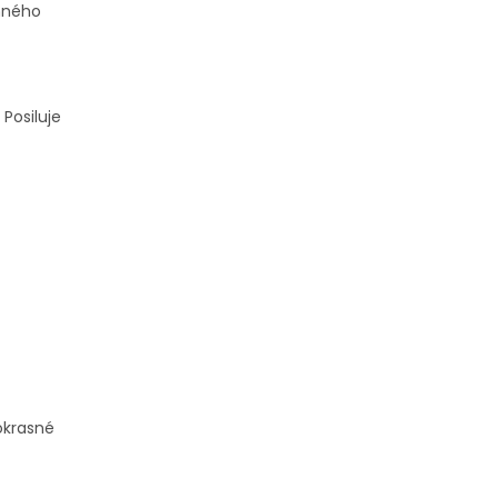
inného
 Posiluje
 okrasné