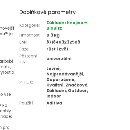
Doplňkové parametry
Základní hnojiva –
Kategorie
:
novější
BioBizz
era™ je
Hmotnost
:
0.3 kg
EAN
:
8718403232509
Fáze
:
růst i květ
Pěstební
univerzální
aribské
styl
:
imatu,
Levné,
vyrostla
Nejprodávanější,
Doporučené,
PFHGX
:
Kvalitní, Značkové,
Základní, Outdoor,
to vše
Indoor
Použití
:
Aditiva
? Po
 mohly
inace:
n pro