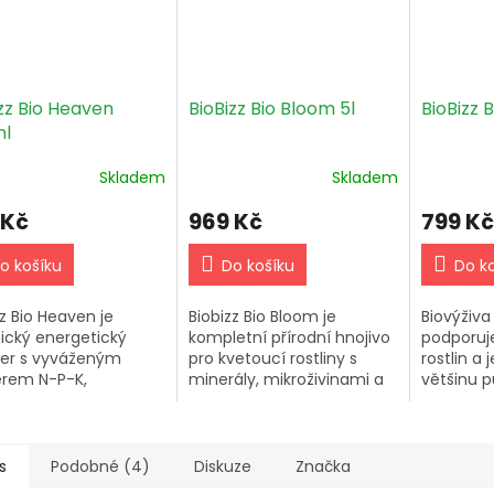
zz Bio Heaven
BioBizz Bio Bloom 5l
BioBizz 
l
Skladem
Skladem
 Kč
969 Kč
799 Kč
o košíku
Do košíku
Do k
zz Bio Heaven je
Biobizz Bio Bloom je
Biovýživa
ický energetický
kompletní přírodní hnojivo
podporuje
er s vyváženým
pro kvetoucí rostliny s
rostlin a
rem N-P-K,
minerály, mikroživinami a
většinu p
ující aminokyseliny
rostlinnými hormony pro
Doporuče
fektivní vstřebávání
bohatou úrodu. Dávkování
2-4 ml na 
 a podporu
2-5 ml na litr vody....
každém z
olismu rostlin.
s
Podobné (4)
Diskuze
Značka
je...