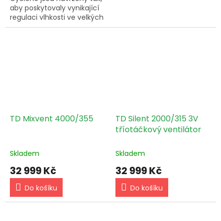
aby poskytovaly vynikající
regulaci vlhkosti ve velkých
prostorech a komerčních
prostředích. Tyto
odvlhčovače zajišťují
výjimečný...
TD Mixvent 4000/355
TD Silent 2000/315 3V
tříotáčkový ventilátor
Skladem
Skladem
32 999 Kč
32 999 Kč
Do košíku
Do košíku