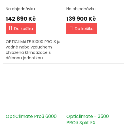
Na objednávku
Na objednávku
142 890 Kč
139 900 Kč
Do košíku
Do košíku
OPTICLIMATE 10000 PRO 3 je
vodně nebo vzduchem
chlazená klimatizace s
dělenou jednotkou.
Zajišťuje optimální klima
pro rostliny a využívá
minimální energii. Chladicí
výkon 10...
OptiClimate Pro3 6000
Opticlimate - 3500
PRO3 Split EX