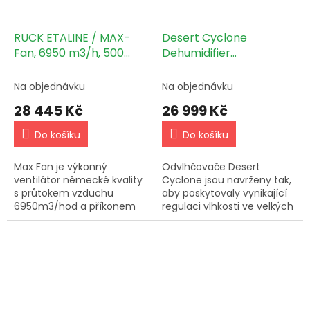
RUCK ETALINE / MAX-
Desert Cyclone
Fan, 6950 m3/h, 500
Dehumidifier
mm, 740 W
odvlhčovač vzduchu 90
l/24 h
Na objednávku
Na objednávku
28 445 Kč
26 999 Kč
Do košíku
Do košíku
Max Fan je výkonný
Odvlhčovače Desert
ventilátor německé kvality
Cyclone jsou navrženy tak,
s průtokem vzduchu
aby poskytovaly vynikající
6950m3/hod a příkonem
regulaci vlhkosti ve velkých
747W. Účinnost 50% je
prostorech a komerčních
vyšší než u běžných
prostředích. Tyto
ventilátorů. Tichý a
odvlhčovače zajišťují
úsporný.
výjimečný...