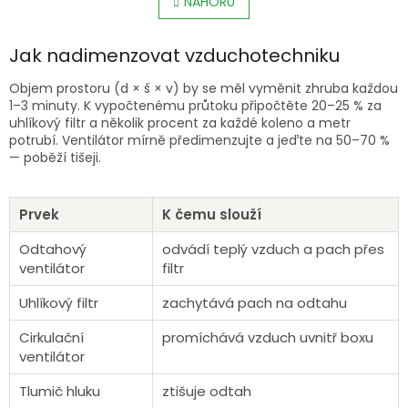
l
NAHORU
n
á
k
o
d
v
Jak nadimenzovat vzduchotechniku
a
á
c
n
í
Objem prostoru (d × š × v) by se měl vyměnit zhruba každou
í
p
1–3 minuty. K vypočtenému průtoku připočtěte 20–25 % za
r
uhlíkový filtr a několik procent za každé koleno a metr
v
potrubí. Ventilátor mírně předimenzujte a jeďte na 50–70 %
k
— poběží tišeji.
y
v
ý
Prvek
K čemu slouží
p
i
Odtahový
odvádí teplý vzduch a pach přes
s
ventilátor
filtr
u
Uhlíkový filtr
zachytává pach na odtahu
Cirkulační
promíchává vzduch uvnitř boxu
ventilátor
Tlumič hluku
ztišuje odtah