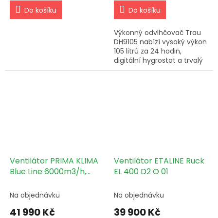
Do košíku
Do košíku
Výkonný odvlhčovač Trau
DH9105 nabízí vysoký výkon
105 litrů za 24 hodin,
digitální hygrostat a trvalý
odtok. Snadná přenosnost
díky kolečkům.
Ventilátor PRIMA KLIMA
Ventilátor ETALINE Ruck
Blue Line 6000m3/h,
EL 400 D2 O 01
400/455mm, EC motor
(PK400/450-EC) v.2
Na objednávku
Na objednávku
41 990 Kč
39 900 Kč