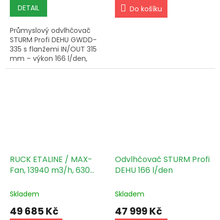
DETAIL
Do košíku
Průmyslový odvlhčovač
STURM Profi DEHU GWDD-
335 s flanžemi IN/OUT 315
mm – výkon 166 l/den,
průtok 1 530 m³/h, pro
napojení do
vzduchotechnického
potrubí v náročných
pěstebních...
RUCK ETALINE / MAX-
Odvlhčovač STURM Profi
Fan, 13940 m3/h, 630
DEHU 166 l/den
mm, 2140 W
Skladem
Skladem
49 685 Kč
47 999 Kč