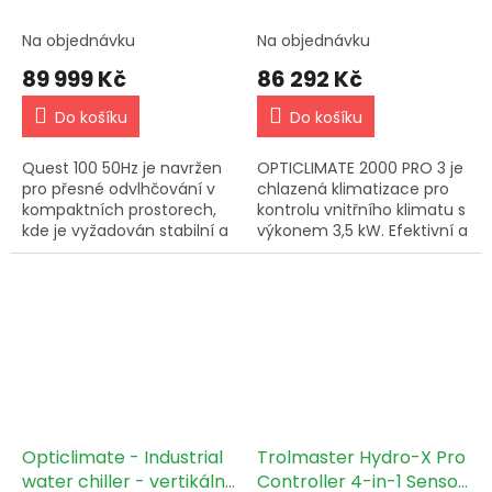
l/24 h
Na objednávku
Na objednávku
89 999 Kč
86 292 Kč
Do košíku
Do košíku
Quest 100 50Hz je navržen
OPTICLIMATE 2000 PRO 3 je
pro přesné odvlhčování v
chlazená klimatizace pro
kompaktních prostorech,
kontrolu vnitřního klimatu s
kde je vyžadován stabilní a
výkonem 3,5 kW. Efektivní a
spolehlivý výkon. Tento
optimalizovaný systém s
model je určen výhradně
minimální spotřebou
pro trhy s frekvencí 50 Hz...
energie. Ideální pro
4x600W.
Opticlimate - Industrial
Trolmaster Hydro-X Pro
water chiller - vertikální
Controller 4-in-1 Sensor