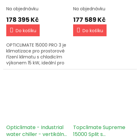
Na objednávku
Na objednávku
178 395 Kč
177 589 Kč
Do košíku
Do košíku
OPTICLIMATE 15000 PRO 3 je
klimatizace pro prostorové
řízení klimatu s chladicím
výkonem 15 kW, ideální pro
pěstování rostlin. Navržena
pro minimalizaci spotřeby
energie a...
Opticlimate - Industrial
Topclimate Supreme
water chiller - vertikální
15000 Split s