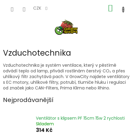
Přejít
NÁKUP
na
CZK
obsah
KOŠÍK
Vzduchotechnika
Vzduchotechnika je systém ventilace, který v pěstírně
odvádí teplo od lamp, přivádí rostlinám čerstvý CO₂ a přes
uhlíkový filtr zachytává pach. V GrowCity najdete ventilátory
s EC motory, uhlíkové filtry, potrubí, tlumiče hluku i regulaci
od značek jako CAN-Filters, Prima Klima nebo Rhino.
Nejprodávanější
Ventilátor s klipsem PF 15cm 15w 2 rychlosti
Skladem
314 Kč