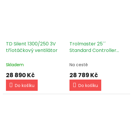
TD Silent 1300/250 3V
Trolmaster 25´´
tříotáčkový ventilátor
Standard Controller
Cabinet pro Hydro-X
Plus (SCC-3)
Skladem
Na cestě
28 890 Kč
28 789 Kč
Do košíku
Do košíku