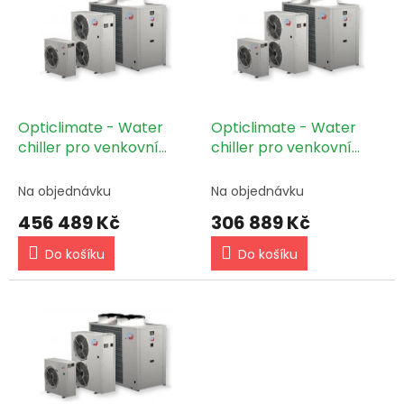
o
p
d
i
u
s
k
p
t
r
ů
o
d
Opticlimate - Water
Opticlimate - Water
u
chiller pro venkovní
chiller pro venkovní
k
instalaci 32,69 kW
instalaci 22,14kW
t
Na objednávku
Na objednávku
ů
456 489 Kč
306 889 Kč
Do košíku
Do košíku