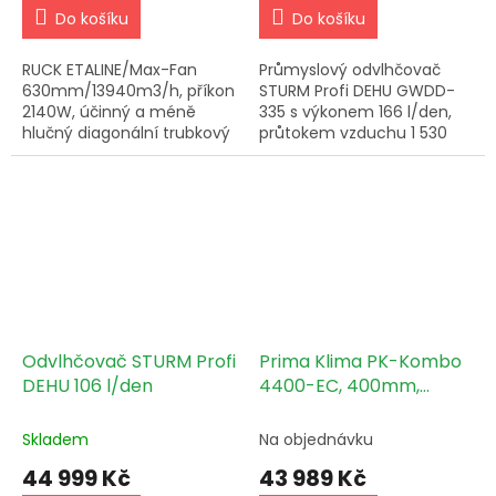
Do košíku
Do košíku
RUCK ETALINE/Max-Fan
Průmyslový odvlhčovač
630mm/13940m3/h, příkon
STURM Profi DEHU GWDD-
2140W, účinný a méně
335 s výkonem 166 l/den,
hlučný diagonální trubkový
průtokem vzduchu 1 530
ventilátor německé kvality.
m³/h, příkonem 1 565 W a
Pro objednání.
mikroprocesorovým LED
ovládáním – pro velké
průmyslové a...
Odvlhčovač STURM Profi
Prima Klima PK-Kombo
DEHU 106 l/den
4400-EC, 400mm,
4000m3/h
Skladem
Na objednávku
44 999 Kč
43 989 Kč