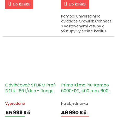
Do košíku
Do košíku
Pomocí univerzálního
ovladače Growlink Connect
s vestavěnými vstupy a
výstupy vylepšíte kvalitu
pěstování. Toto jediné,
jednotné zařízení poskytuje
bezkonkurenční kontrolu,...
Odvlhčovač STURM Profi
Prima Klima PK-Kombo
DEHU 166 l/den - flange
6000-EC, 400 mm, 6000
IN/OUT 315mm
m3/h
Vyprodáno
Na objednávku
55 999 Kč
49 990 Kč