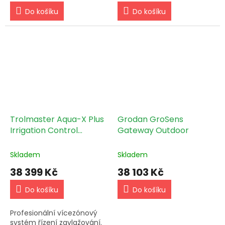
Do košíku
Do košíku
Trolmaster Aqua-X Plus
Grodan GroSens
Irrigation Control
Gateway Outdoor
System (NFS-3)
Skladem
Skladem
38 399 Kč
38 103 Kč
Do košíku
Do košíku
Profesionální vícezónový
systém řízení zavlažování.