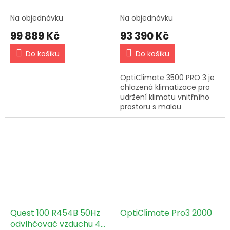
- 17kW
Na objednávku
Na objednávku
99 889 Kč
93 390 Kč
Do košíku
Do košíku
OptiClimate 3500 PRO 3 je
chlazená klimatizace pro
udržení klimatu vnitřního
prostoru s malou
spotřebou energie a
vysokou efektivitou. Ideální
pro skleníky.
Quest 100 R454B 50Hz
OptiClimate Pro3 2000
odvlhčovač vzduchu 44