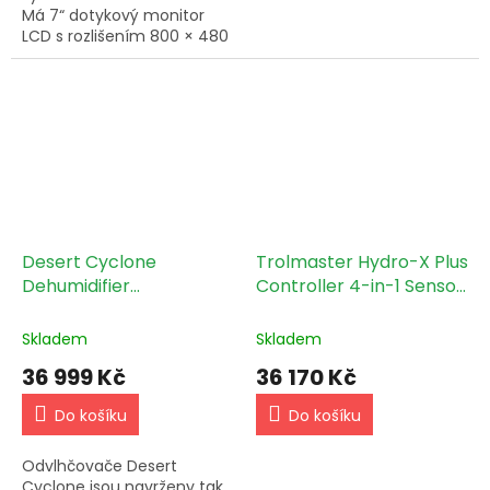
Má 7“ dotykový monitor
LCD s rozlišením 800 × 480
bodů, disponuje několika
pokročilými funkcemi pro
ovládání čerpadel a...
Desert Cyclone
Trolmaster Hydro-X Plus
Dehumidifier
Controller 4-in-1 Sensor
odvlhčovač vzduchu 138
(HCS-3)
l/24 h
Skladem
Skladem
36 999 Kč
36 170 Kč
Do košíku
Do košíku
Odvlhčovače Desert
Cyclone jsou navrženy tak,