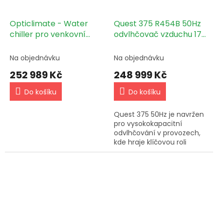
Opticlimate - Water
Quest 375 R454B 50Hz
chiller pro venkovní
odvlhčovač vzduchu 170
instalaci 16,39kW
l/24 h
Na objednávku
Na objednávku
252 989 Kč
248 999 Kč
Do košíku
Do košíku
Quest 375 50Hz je navržen
pro vysokokapacitní
odvlhčování v provozech,
kde hraje klíčovou roli
přesnost a energetická
účinnost. Tento model je
určen pro regiony s
frekvencí 50...