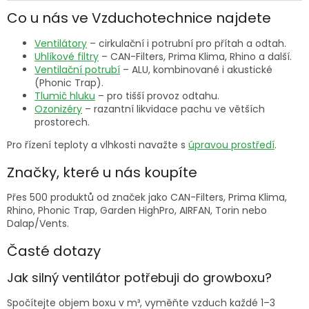
Co u nás ve Vzduchotechnice najdete
Ventilátory
– cirkulační i potrubní pro přítah a odtah.
Uhlíkové filtry
– CAN-Filters, Prima Klima, Rhino a další.
Ventilační potrubí
– ALU, kombinované i akustické
(Phonic Trap).
Tlumič hluku
– pro tišší provoz odtahu.
Ozonizéry
– razantní likvidace pachu ve větších
prostorech.
Pro řízení teploty a vlhkosti navažte s
úpravou prostředí
.
Značky, které u nás koupíte
Přes 500 produktů od značek jako CAN-Filters, Prima Klima,
Rhino, Phonic Trap, Garden HighPro, AIRFAN, Torin nebo
Dalap/Vents.
Časté dotazy
Jak silný ventilátor potřebuji do growboxu?
Spočítejte objem boxu v m³, vyměňte vzduch každé 1–3