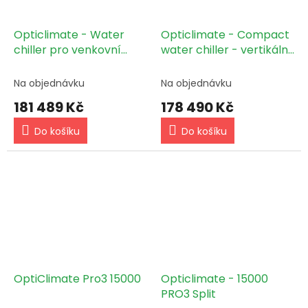
Opticlimate - Water
Opticlimate - Compact
chiller pro venkovní
water chiller - vertikální
instalaci 9,53kW
- 32kW
Na objednávku
Na objednávku
181 489 Kč
178 490 Kč
Do košíku
Do košíku
OptiClimate Pro3 15000
Opticlimate - 15000
PRO3 Split