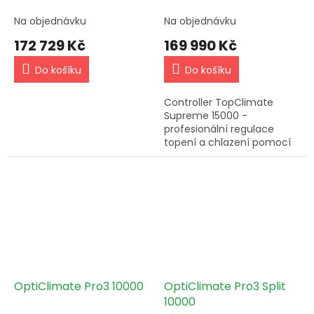
- 32kW
příslušenstvím
Na objednávku
Na objednávku
172 729 Kč
169 990 Kč
Do košíku
Do košíku
Controller TopClimate
Supreme 15000 -
profesionální regulace
topení a chlazení pomocí
jediné inteligentní jednotky.
Odhlučněná a energeticky
účinná řídící jednotka.
OptiClimate Pro3 10000
OptiClimate Pro3 Split
10000