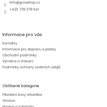
í
info
@
growshop.cz
+420 739 378 641
Informace pro vás
Kontakty
Informace pro dopravu a platby
Obchodní podmínky
Výměna a Vrácení
Podmínky ochrany osobních údajů
Oblíbené kategorie
Pěstební boxy UrbanBox
Vivosun
Hnojiva a substráty