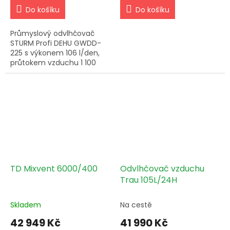
Do košíku
Do košíku
Průmyslový odvlhčovač
STURM Profi DEHU GWDD-
225 s výkonem 106 l/den,
průtokem vzduchu 1 100
m³/h, mikroprocesorovým
řízením a LED displejem –
pro náročné průmyslové a
pěstební...
TD Mixvent 6000/400
Odvlhčovač vzduchu
Trau 105L/24H
Skladem
Na cestě
42 949 Kč
41 990 Kč