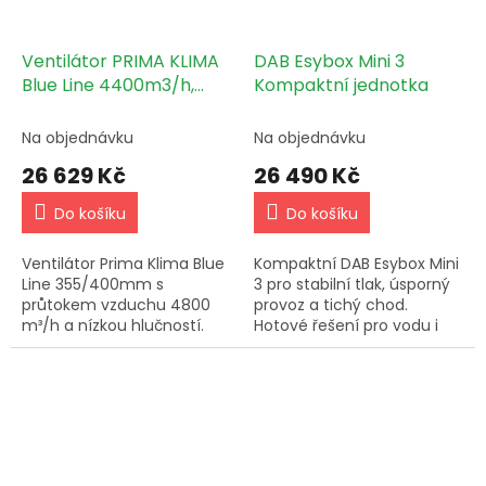
Ventilátor PRIMA KLIMA
DAB Esybox Mini 3
Blue Line 4400m3/h,
Kompaktní jednotka
355mm, EC motor
(PK355/400-EC) v.2
Na objednávku
Na objednávku
26 629 Kč
26 490 Kč
Do košíku
Do košíku
Ventilátor Prima Klima Blue
Kompaktní DAB Esybox Mini
Line 355/400mm s
3 pro stabilní tlak, úsporný
průtokem vzduchu 4800
provoz a tichý chod.
m³/h a nízkou hlučností.
Hotové řešení pro vodu i
Vysoce účinný motor ZIEHL-
závlahu, připravené k
ABEGG z Německa,
instalaci.
nastavitelné otáčky a
teplotní ochrana.