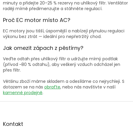
minuty a přidejte 20–25 % rezervy na uhlíkový filtr. Ventilátor
raději mírně předimenzujte a stáhněte regulací.
Proč EC motor místo AC?
EC motory jsou tišší, úspornější a nabízejí plynulou regulaci
výkonu bez ztrát — ideální pro nepřetržitý chod.
Jak omezit zápach z pěstírny?
Veďte odtah přes uhlíkový filtr a udržujte mírný podtlak
(přívod ~80 % odtahu), aby veškerý vzduch odcházel jen
přes filtr.
Většinu zboží máme skladem a odesíláme co nejrychleji. S
dotazem se na nás
obraťte
, nebo nás navštivte v naší
kamenné prodejně
.
Z
á
p
a
Kontakt
t