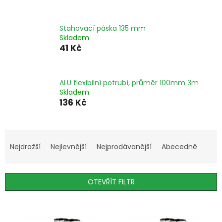
Stahovací páska 135 mm
Skladem
41 Kč
ALU flexibilní potrubí, průměr 100mm 3m
Skladem
136 Kč
Ř
a
Nejdražší
Nejlevnější
Nejprodávanější
Abecedně
z
e
n
OTEVŘÍT FILTR
í
p
V
r
ý