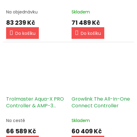
- 12 kW
(HCS-2)
Na objednávku
Skladem
83 239 Kč
71 489 Kč
Do košíku
Do košíku
Trolmaster Aqua-X PRO
Growlink The All-In-One
Controller & AMP-3
Connect Controller
Sensor Board (NFS-2)
Na cestě
Skladem
66 589 Kč
60 409 Kč