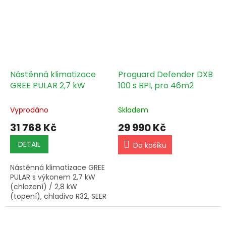
Nástěnná klimatizace
Proguard Defender DXB
GREE PULAR 2,7 kW
100 s BPI, pro 46m2
Vyprodáno
Skladem
31 768 Kč
29 990 Kč
DETAIL
Do košíku
Nástěnná klimatizace GREE
PULAR s výkonem 2,7 kW
(chlazení) / 2,8 kW
(topení), chladivo R32, SEER
6,5, WiFi modulem a Cold
Plasma generátorem.