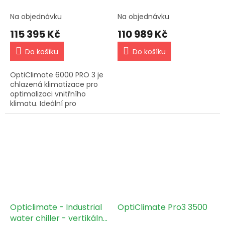
Na objednávku
Na objednávku
115 395 Kč
110 989 Kč
Do košíku
Do košíku
OptiClimate 6000 PRO 3 je
chlazená klimatizace pro
optimalizaci vnitřního
klimatu. Ideální pro
10x600W, s chladicím
výkonem 6 kW a spotřebou
vody 2-4 l/min. S
trojcestným...
Opticlimate - Industrial
OptiClimate Pro3 3500
water chiller - vertikální