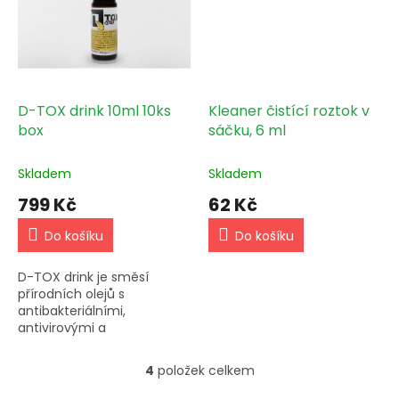
D-TOX drink 10ml 10ks
Kleaner čistící roztok v
box
sáčku, 6 ml
Skladem
Skladem
799 Kč
62 Kč
Do košíku
Do košíku
D-TOX drink je směsí
přírodních olejů s
antibakteriálními,
antivirovými a
antiseptickými vlastnostmi.
Směs je zároveň bohatá na
4
položek celkem
O
vitamín E, esenciální
v
aminokyseliny a minerály.