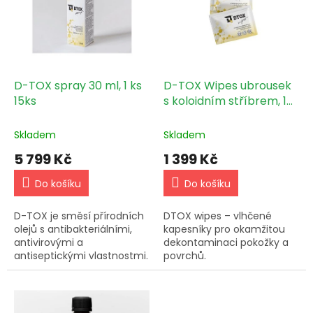
d
i
u
s
k
p
t
r
ů
o
d
D-TOX spray 30 ml, 1 ks
D-TOX Wipes ubrousek
u
15ks
s koloidním stříbrem, 1
k
ks 30ks BOX
t
Skladem
Skladem
ů
5 799 Kč
1 399 Kč
Do košíku
Do košíku
D-TOX je směsí přírodních
DTOX wipes – vlhčené
olejů s antibakteriálními,
kapesníky pro okamžitou
antivirovými a
dekontaminaci pokožky a
antiseptickými vlastnostmi.
povrchů.
Směs je zároveň bohatá na
vitamín E, esenciální
aminokyseliny a minerály.