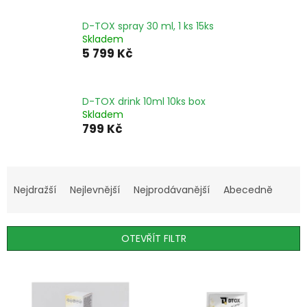
D-TOX spray 30 ml, 1 ks 15ks
Skladem
5 799 Kč
D-TOX drink 10ml 10ks box
Skladem
799 Kč
Ř
a
Nejdražší
Nejlevnější
Nejprodávanější
Abecedně
z
e
n
OTEVŘÍT FILTR
í
p
V
r
ý
o
p