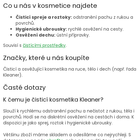
l
Co u nás v kosmetice najdete
á
d
Čisticí spreje a roztoky:
odstranění pachu z rukou a
a
povrchů.
c
Hygienické ubrousky:
rychlé osvěžení na cesty.
í
Osvěžení dechu:
ústní přípravky.
p
Souvisí s
čistícími prostředky
.
r
v
Značky, které u nás koupíte
k
y
v
Čisticí a osvěžující kosmetika na ruce, tělo i dech (např. řada
ý
Kleaner).
p
Časté dotazy
i
s
u
K čemu je čisticí kosmetika Kleaner?
Slouží k rychlému odstranění pachu a nečistot z rukou, těla i
povrchů. Hodí se na diskrétní osvěžení na cestách i doma. K
dispozici je jako sprej, roztok i hygienické ubrousky.
Většinu zboží máme skladem a odesíláme co nejrychleji. S