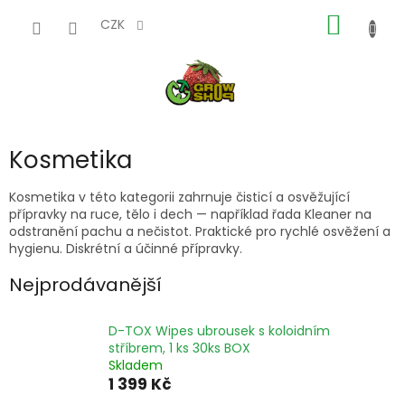
Přejít
NÁKUP
na
CZK
obsah
KOŠÍK
Kosmetika
Kosmetika v této kategorii zahrnuje čisticí a osvěžující
přípravky na ruce, tělo i dech — například řada Kleaner na
odstranění pachu a nečistot. Praktické pro rychlé osvěžení a
hygienu. Diskrétní a účinné přípravky.
Nejprodávanější
D-TOX Wipes ubrousek s koloidním
stříbrem, 1 ks 30ks BOX
Skladem
1 399 Kč