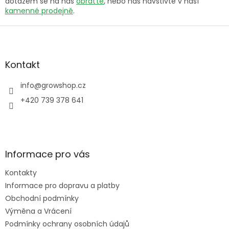
dotazem se na nás
obraťte
, nebo nás navštivte v naší
kamenné prodejně
.
Z
á
p
a
Kontakt
t
í
info
@
growshop.cz
+420 739 378 641
Informace pro vás
Kontakty
Informace pro dopravu a platby
Obchodní podmínky
Výměna a Vrácení
Podmínky ochrany osobních údajů