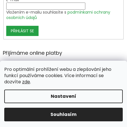
Vložením e-mailu souhlasíte s
podmínkami ochrany
osobních údajů
PŘIHLÁSIT SE
Přijímáme online platby
Pro optimální prohlížení webu a zlepšování jeho
funkcí používáme cookies. Více informací se
dozvíte
zde
.
Vytvořil Shoptet Premium
Nastavení
Copyright 2026
growshop.cz
. Všechna práva vyhrazena.
Souhlasím
Upravit nastavení cookies