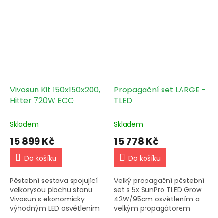
doladění.
Vivosun Kit 150x150x200,
Propagační set LARGE -
Hitter 720W ECO
TLED
Skladem
Skladem
15 899 Kč
15 778 Kč
Do košíku
Do košíku
Pěstební sestava spojující
Velký propagační pěstební
velkorysou plochu stanu
set s 5x SunPro TLED Grow
Vivosun s ekonomicky
42W/95cm osvětlením a
výhodným LED osvětlením
velkým propagátorem
SunPro Hitter 720 W s
PROBOX XL ideální pro