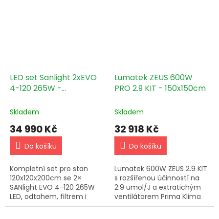
stejném…
stejném…
LED set Sanlight 2xEVO
Lumatek ZEUS 600W
4-120 265W -
PRO 2.9 KIT - 150x150cm
120x120x200cm
Skladem
Skladem
34 990 Kč
32 918 Kč
Do košíku
Do košíku
Kompletní set pro stan
Lumatek 600W ZEUS 2.9 KIT
120x120x200cm se 2×
s rozšířenou účinností na
SANlight EVO 4-120 265W
2.9 umol/J a extratichým
LED, odtahem, filtrem i
ventilátorem Prima Klima
měřením klimatu.
Whisperblower a
Připravený pro stabilní
odlehčeným filterem Pro