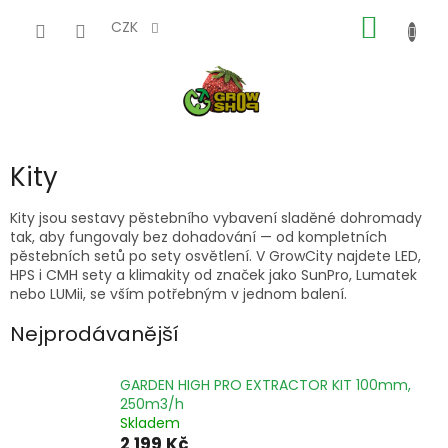
Přejít
NÁKUP
na
CZK
obsah
KOŠÍK
Kity
Kity jsou sestavy pěstebního vybavení sladěné dohromady
tak, aby fungovaly bez dohadování — od kompletních
pěstebních setů po sety osvětlení. V GrowCity najdete LED,
HPS i CMH sety a klimakity od značek jako SunPro, Lumatek
nebo LUMii, se vším potřebným v jednom balení.
Nejprodávanější
GARDEN HIGH PRO EXTRACTOR KIT 100mm,
250m3/h
Skladem
2 199 Kč