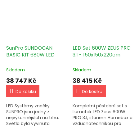
stříbrnou odrazovou
na trhu Climabox White 120
plochou a novinkou...
s...
SunPro SUNDOCAN
LED Set 600W ZEUS PRO
BASIC KIT 680W LED
3.1 - 150x150x220cm
Skladem
Skladem
38 747 Kč
38 415 Kč
Do košíku
Do košíku
LED Systémy značky
Kompletní pěstební set s
SUNPRO jsou jedny z
Lumatek LED Zeus 600W
nejvýkonnějších na trhu.
PRO 3.1, stanem Homebox a
Světla byla vyvinuta
vzduchotechnikou pro
speciálně pro rostliny
stabilní podmínky v boxu.
cannabis, díky kombinaci
Lze upravit na míru.