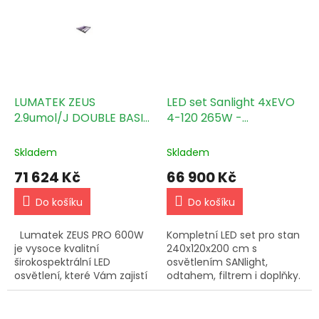
trhu Homebox Ambient
výbavou!
R300+ !
LUMATEK ZEUS
LED set Sanlight 4xEVO
2.9umol/J DOUBLE BASIC
4-120 265W -
KIT 600W LED
240x120x200cm
Skladem
Skladem
71 624 Kč
66 900 Kč
Do košíku
Do košíku
Lumatek ZEUS PRO 600W
Kompletní LED set pro stan
je vysoce kvalitní
240x120x200 cm s
širokospektrální LED
osvětlením SANlight,
osvětlení, které Vám zajistí
odtahem, filtrem i doplňky.
návratnost Vaší investice
Připravený na pohodlný
díky nižší spotřebě při
start i ladění.
stejném…