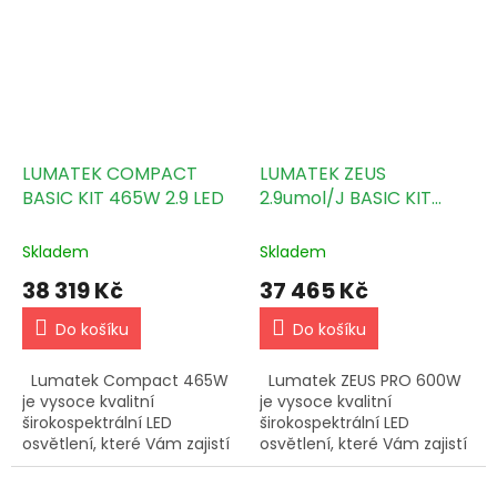
čipů SAMSUNG 301H a…
LUMATEK COMPACT
LUMATEK ZEUS
BASIC KIT 465W 2.9 LED
2.9umol/J BASIC KIT
600W LED
Skladem
Skladem
38 319 Kč
37 465 Kč
Do košíku
Do košíku
Lumatek Compact 465W
Lumatek ZEUS PRO 600W
je vysoce kvalitní
je vysoce kvalitní
širokospektrální LED
širokospektrální LED
osvětlení, které Vám zajistí
osvětlení, které Vám zajistí
návratnost Vaší investice
návratnost Vaší investice
díky nižší spotřebě při
díky nižší spotřebě při