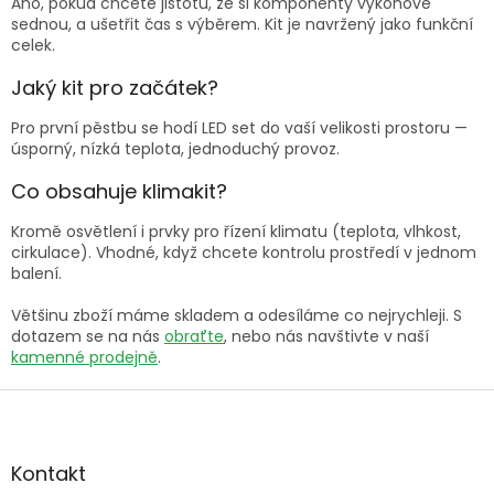
Ano, pokud chcete jistotu, že si komponenty výkonově
sednou, a ušetřit čas s výběrem. Kit je navržený jako funkční
celek.
Jaký kit pro začátek?
Pro první pěstbu se hodí LED set do vaší velikosti prostoru —
úsporný, nízká teplota, jednoduchý provoz.
Co obsahuje klimakit?
Kromě osvětlení i prvky pro řízení klimatu (teplota, vlhkost,
cirkulace). Vhodné, když chcete kontrolu prostředí v jednom
balení.
Většinu zboží máme skladem a odesíláme co nejrychleji. S
dotazem se na nás
obraťte
, nebo nás navštivte v naší
kamenné prodejně
.
Z
á
p
a
Kontakt