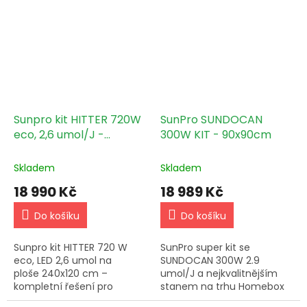
Sunpro kit HITTER 720W
SunPro SUNDOCAN
eco, 2,6 umol/J -
300W KIT - 90x90cm
Climabox White
240x120x200cm
Skladem
Skladem
18 990 Kč
18 989 Kč
Do košíku
Do košíku
Sunpro kit HITTER 720 W
SunPro super kit se
eco, LED 2,6 umol na
SUNDOCAN 300W 2.9
ploše 240x120 cm –
umol/J a nejkvalitnějším
kompletní řešení pro
stanem na trhu Homebox
domácí pěstování.
Ambient Q80+ a