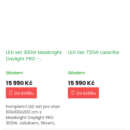
základní výbavou
pěstitele.
pěstebního boxu!
LED set 300W Maxibright
LED Set 720W Lazerlite
Daylight PRO -
100x100x200cm
Skladem
Skladem
15 990 Kč
15 990 Kč
Do košíku
Do košíku
Kompletní LED set pro stan
100x100x200 cm s
Maxibright Daylight PRO
300W, odtahem, filtrem,
květníky i měřením.