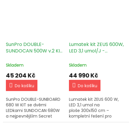
stejném výsledku…
stan na trhu Homebox
Ambient...
SunPro DOUBLE-
Lumatek kit ZEUS 600W,
SUNDOCAN 500W v.2 KIT
LED 3,1 umol/J -
- 240x120cm
Climabox White
300x150x200cm
Skladem
Skladem
45 204 Kč
44 990 Kč
Do košíku
Do košíku
SunPro DOUBLE-SUNBOARD
Lumatek kit ZEUS 600 W,
680 W KIT se dvěmi
LED 3,1 umol na
LEDkami SUNDOCAN 680W
ploše 300x150 cm –
a nejpevnějším Secret
kompletní řešení pro
Jardin stanem Hydroshoot
domácí pěstování.
240W s kovovou