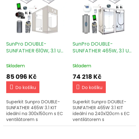
o
p
d
i
u
s
k
p
t
r
ů
o
d
SunPro DOUBLE-
SunPro DOUBLE-
u
SUNFATHER 610W, 3.1 UV
SUNFATHER 465W, 3.1 UV
k
KIT - 300x150 cm
KIT - 240x120cm
t
Skladem
Skladem
ů
85 096 Kč
74 218 Kč
Do košíku
Do košíku
Superkit Sunpro DOUBLE-
Superkit Sunpro DOUBLE-
SUNFATHER 465W 3.1 KIT
SUNFATHER 465W 3.1 KIT
ideální na 300x150cm s EC
ideální na 240x120cm s EC
ventilátorem s
ventilátorem s
termostatem Sturm
termostatem špičkové
SPECT-200 a
německé kvality Prima
nejkvalitnějším stanem na
Klima PK125 ECTC a základní