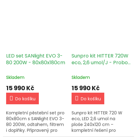
Sladěné řešení bez
zbytečného skládání.
LED set SANlight EVO 3-
Sunpro kit HITTER 720W
80 200W - 80x80x180cm
eco, 2,6 umol/J - Probox
Ecopro 240x120x200cm
Skladem
Skladem
15 990 Kč
15 990 Kč
Do košíku
Do košíku
Kompletní pěstební set pro
Sunpro kit HITTER 720 W
80x80cm s SANlight EVO 3-
eco, LED 2,6 umol na
80 200W, odtahem, filtrem
ploše 240x120 cm –
i doplňky. Připravený pro
kompletní řešení pro
stabilní provoz a snadné
domácí pěstování.