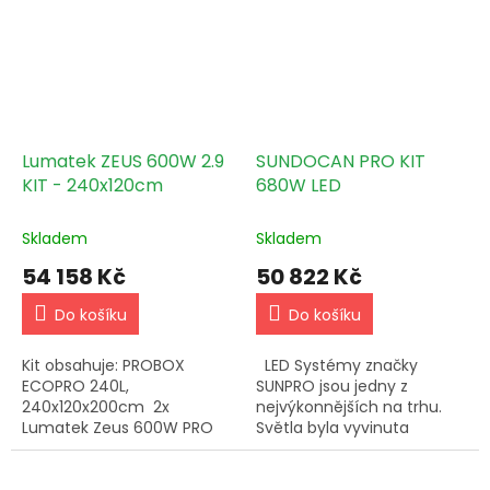
Ratche…
Lumatek ZEUS 600W 2.9
SUNDOCAN PRO KIT
KIT - 240x120cm
680W LED
Skladem
Skladem
54 158 Kč
50 822 Kč
Do košíku
Do košíku
Kit obsahuje: PROBOX
LED Systémy značky
ECOPRO 240L,
SUNPRO jsou jedny z
240x120x200cm 2x
nejvýkonnějších na trhu.
Lumatek Zeus 600W PRO
Světla byla vyvinuta
2.9 LED Ventilátor s
speciálně pro rostliny
termostatem Vents/Dalap
cannabis, díky kombinaci
150 U-T, 467/552 m3/h Filtr
čipů SAMSUNG 301H a…