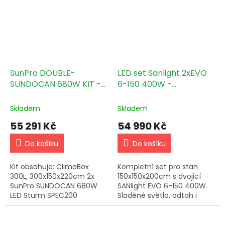
SunPro DOUBLE-
LED set Sanlight 2xEVO
SUNDOCAN 680W KIT -
6-150 400W -
300x150cm
150x150x200cm
Skladem
Skladem
55 291 Kč
54 990 Kč
Do košíku
Do košíku
Kit obsahuje: ClimaBox
Kompletní set pro stan
300L, 300x150x220cm 2x
150x150x200cm s dvojicí
SunPro SUNDOCAN 680W
SANlight EVO 6-150 400W.
LED Sturm SPEC200
Sladěné světlo, odtah i
803m3/h Filtr CAN-Lite
základní vybavení pro
800m3/h, 200mm Sonoflex
pohodlný indoor provoz.
203mm SunPro Rope