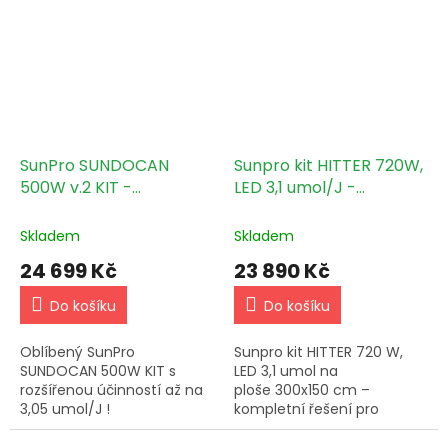
rychlosti Filtr CAN-Lite
425m3/h, 150mm…
SunPro SUNDOCAN
Sunpro kit HITTER 720W,
500W v.2 KIT -
LED 3,1 umol/J -
120x120cm
Climabox White
300x150x200cm
Skladem
Skladem
24 699 Kč
23 890 Kč
Do košíku
Do košíku
Oblíbený SunPro
Sunpro kit HITTER 720 W,
SUNDOCAN 500W KIT s
LED 3,1 umol na
rozšířenou účinností až na
ploše 300x150 cm –
3,05 umol/J !
kompletní řešení pro
domácí pěstování.