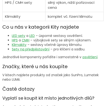
HPS / CMH sety
silný výkon, nižší pořizovací
cena
Klimakity
komplet vč. řízení klimatu
Co u nás v kategorii Kity najdete
LED sety
a
LED
– úsporné sestavy osvětlení.
HPS
a
CMH
– výbojkové sety se silným výkonem.
Klimakity
– sestavy včetně úpravy klimatu.
Sety na předpěstování
– pro klíčení a sadbu.
Jednotlivé komponenty pořídíte i samostatně v
osvětlení
.
Značky, které u nás koupíte
V kitech najdete produkty od značek jako SunPro, Lumatek
nebo LUMii.
Časté dotazy
Vyplatí se koupit kit místo jednotlivých dílů?