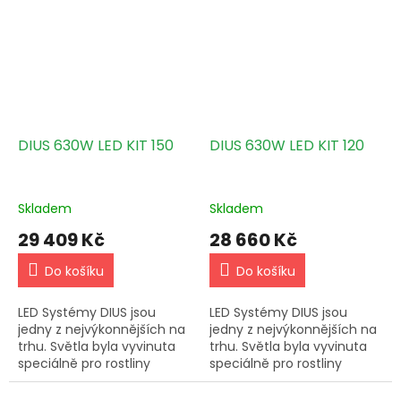
výbavě !
DIUS 630W LED KIT 150
DIUS 630W LED KIT 120
Skladem
Skladem
29 409 Kč
28 660 Kč
Do košíku
Do košíku
LED Systémy DIUS jsou
LED Systémy DIUS jsou
jedny z nejvýkonnějších na
jedny z nejvýkonnějších na
trhu. Světla byla vyvinuta
trhu. Světla byla vyvinuta
speciálně pro rostliny
speciálně pro rostliny
cannabis. DIUS 630W LED
cannabis. DIUS 630W LED
2.8umol/J 1764 PPFD Kit
2.8umol/J 1764 PPFD Kit