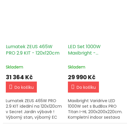
indoor pěstování.
Activ!
Lumatek ZEUS 465W
LED Set 1000W
PRO 2.9 KIT - 120x120cm
Maxibright -
200x200x220cm
Skladem
Skladem
31 364 Kč
29 990 Kč
Do košíku
Do košíku
Lumatek ZEUS 465W PRO
Maxibright Varidrive LED
2.9 KIT ideální na 120x120cm
1000W set s BudBox PRO
v Secret Jardin výbavě !
Titan I-HL 200x200x220cm.
Výborný stan, výborný EC
Kompletní indoor sestava
ventilátor s adekvátním
pro růst i sklizeň za
filtrem, vše v Secret Jardin
výhodnější cenu.