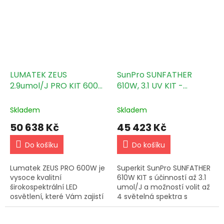
Pro…
LUMATEK ZEUS
SunPro SUNFATHER
2.9umol/J PRO KIT 600W
610W, 3.1 UV KIT -
LED
150x150cm
Skladem
Skladem
50 638 Kč
45 423 Kč
Do košíku
Do košíku
Lumatek ZEUS PRO 600W je
Superkit SunPro SUNFATHER
vysoce kvalitní
610W KIT s účinností až 3.1
širokospektrální LED
umol/J a možností volit až
osvětlení, které Vám zajistí
4 světelná spektra s
návratnost Vaší investice
přidaným UVA+UVB
díky nižší spotřebě při
spektrem. Nejkvalitnější