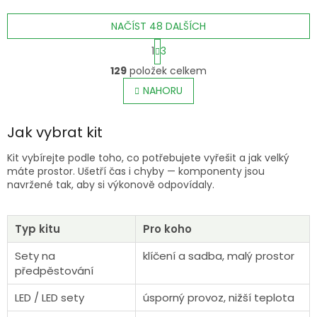
účinností 2,6 µmol/J.
začátek pěstování - na
NAČÍST 48 DALŠÍCH
klíčení semen, sazenice,
klony a...
S
1
3
t
O
r
129
položek celkem
v
á
l
NAHORU
n
á
k
o
d
v
Jak vybrat kit
a
á
c
n
í
Kit vybírejte podle toho, co potřebujete vyřešit a jak velký
í
p
máte prostor. Ušetří čas i chyby — komponenty jsou
r
navržené tak, aby si výkonově odpovídaly.
v
k
y
Typ kitu
Pro koho
v
ý
Sety na
klíčení a sadba, malý prostor
p
předpěstování
i
s
LED / LED sety
úsporný provoz, nižší teplota
u