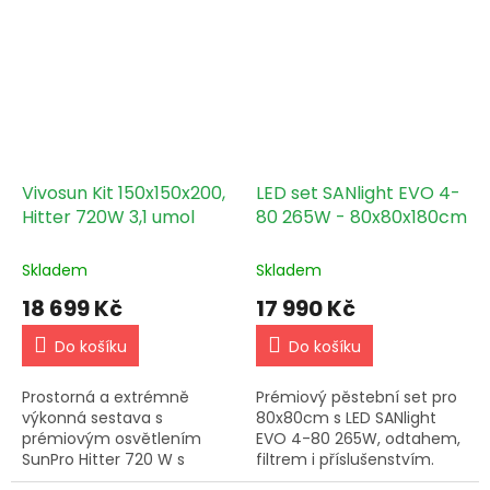
ventilátorem STURM SPEC-
T s termostatem a
kontrolou vlhkosti !
Vivosun Kit 150x150x200,
LED set SANlight EVO 4-
Hitter 720W 3,1 umol
80 265W - 80x80x180cm
Skladem
Skladem
18 699 Kč
17 990 Kč
Do košíku
Do košíku
Prostorná a extrémně
Prémiový pěstební set pro
výkonná sestava s
80x80cm s LED SANlight
prémiovým osvětlením
EVO 4-80 265W, odtahem,
SunPro Hitter 720 W s
filtrem i příslušenstvím.
účinností 3,1 µmol/J a
Sestava připravená na