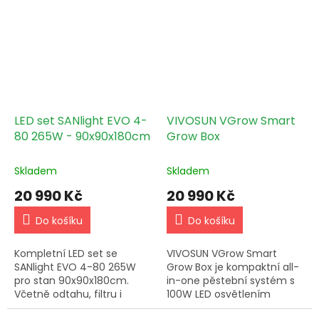
na míru.
LED set SANlight EVO 4-
VIVOSUN VGrow Smart
80 265W - 90x90x180cm
Grow Box
Skladem
Skladem
20 990 Kč
20 990 Kč
Do košíku
Do košíku
Kompletní LED set se
VIVOSUN VGrow Smart
SANlight EVO 4-80 265W
Grow Box je kompaktní all-
pro stan 90x90x180cm.
in-one pěstební systém s
Včetně odtahu, filtru i
100W LED osvětlením
příslušenství. Možnost
Samsung LM301H EVO,