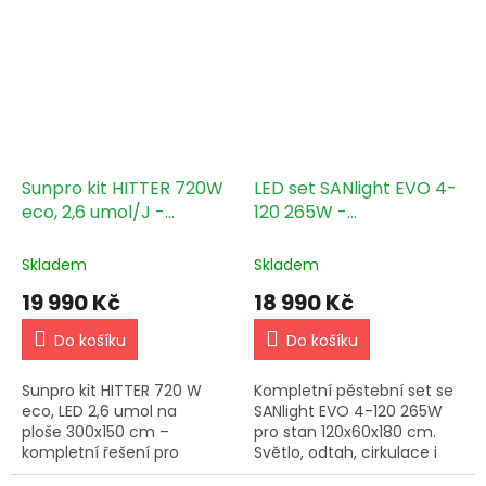
konstrukcí a bílou
odrazovou plochou a
naprotou novinkou -
ventilátorem...
Sunpro kit HITTER 720W
LED set SANlight EVO 4-
eco, 2,6 umol/J -
120 265W -
Climabox White
120x60x180cm
300x150x200cm
Skladem
Skladem
19 990 Kč
18 990 Kč
Do košíku
Do košíku
Sunpro kit HITTER 720 W
Kompletní pěstební set se
eco, LED 2,6 umol na
SANlight EVO 4-120 265W
ploše 300x150 cm –
pro stan 120x60x180 cm.
kompletní řešení pro
Světlo, odtah, cirkulace i
domácí pěstování.
měření v jedné sestavě.