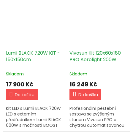
robustní chytrou
stabilní výsledky.
vzduchotechnikou pro obří
sklizně.
Lumii BLACK 720W KIT -
Vivosun Kit 120x60x180
150x150cm
PRO Aerolight 200W
Skladem
Skladem
17 900 Kč
16 249 Kč
Do košíku
Do košíku
Kit LED s Lumii BLACK 720W
Profesionální pěstební
LED s externím
sestava se zvýšeným
předřadníkem Lumii BLACK
stanem Vivosun PRO a
600W s možností BOOST
chytrou automatizovanou
navýšení výkonu o 20% a
ventilací pro náročné