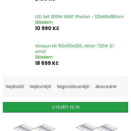
LED Set 200W GENT Photon - 120x60x180cm
Skladem
10 990 Kč
Vivosun Kit 150x150x200, Hitter 720W 3,1
umol
Skladem
18 699 Kč
Ř
a
Nejdražší
Nejlevnější
Nejprodávanější
Abecedně
z
e
n
OTEVŘÍT FILTR
í
p
V
r
ý