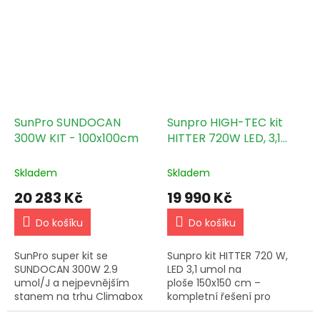
úprav na míru.
integrovanou ventilací,
automatickým
zavlažováním a Wi-Fi...
SunPro SUNDOCAN
Sunpro HIGH-TEC kit
300W KIT - 100x100cm
HITTER 720W LED, 3,1
umol/J - Climabox
White 150x150x220cm
Skladem
Skladem
20 283 Kč
19 990 Kč
Do košíku
Do košíku
SunPro super kit se
Sunpro kit HITTER 720 W,
SUNDOCAN 300W 2.9
LED 3,1 umol na
umol/J a nejpevnějším
ploše 150x150 cm –
stanem na trhu Climabox
kompletní řešení pro
White 100 s kovovou
domácí pěstování.