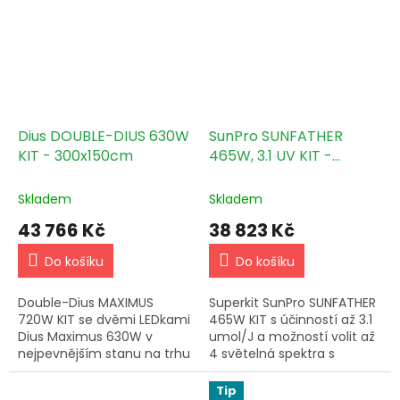
konstrukcí!
Dius DOUBLE-DIUS 630W
SunPro SUNFATHER
KIT - 300x150cm
465W, 3.1 UV KIT -
120x120cm
Skladem
Skladem
43 766 Kč
38 823 Kč
Do košíku
Do košíku
Double-Dius MAXIMUS
Superkit SunPro SUNFATHER
720W KIT se dvěmi LEDkami
465W KIT s účinností až 3.1
Dius Maximus 630W v
umol/J a možností volit až
nejpevnějším stanu na trhu
4 světelná spektra s
Climabox 300L s pevnou
přidaným UVA+UVB
kovovou konstrukcí a
spektrem. Nejpevnější stan
Tip