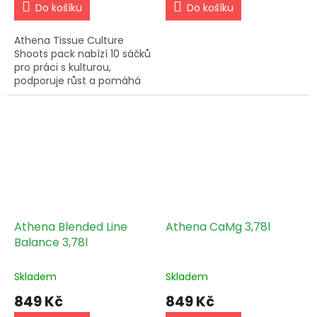
Do košíku
Do košíku
Athena Tissue Culture
Shoots pack nabízí 10 sáčků
pro práci s kulturou,
podporuje růst a pomáhá
udržet sterilní postup při
množení.
Athena Blended Line
Athena CaMg 3,78l
Balance 3,78l
Skladem
Skladem
849 Kč
849 Kč