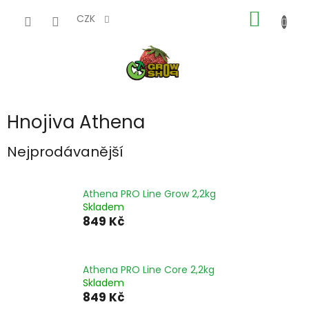
Přejít
NÁKUP
na
CZK
obsah
KOŠÍK
Hnojiva Athena
Nejprodávanější
Athena PRO Line Grow 2,2kg
Skladem
849 Kč
Athena PRO Line Core 2,2kg
Skladem
849 Kč