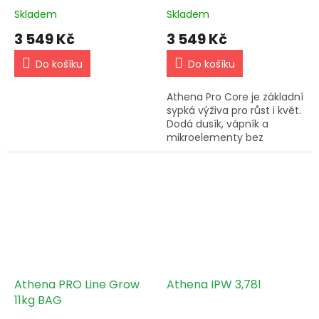
Skladem
Skladem
3 549 Kč
3 549 Kč
Do košíku
Do košíku
Athena Pro Core je základní
sypká výživa pro růst i květ.
Dodá dusík, vápník a
mikroelementy bez
usazenin a bez zbytečného
zanášení systému.
Athena PRO Line Grow
Athena IPW 3,78l
11kg BAG