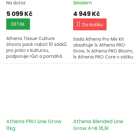
Na dotaz
Skladem
5 099 Kč
4 949 Kč
DETAIL
Do košíku
Athena Tissue Culture
Sada Athena Pro Mix Kit
Shoots pack nabízí 10 sáčků
obsahuje 1x Athena PRO
pro práci s kulturou,
Grow, 1x Athena PRO Bloom,
podporuje růst a pomáhá
1x Athena PRO Core v sáčku
udržet sterilní postup při
po 2.2 kg a 3 samostatné
množení.
kanystry pro pohodlnou
přípravu zálivky.
Athena PRO Line Grow
Athena Blended Line
11kg
Grow A+B 18,9l