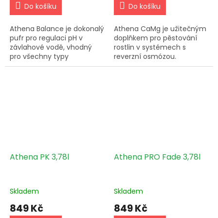
Do košíku
Do košíku
Athena Balance je dokonalý
Athena CaMg je užitečným
pufr pro regulaci pH v
doplňkem pro pěstování
závlahové vodě, vhodný
rostlin v systémech s
pro všechny typy
reverzní osmózou.
zálivkových systémů.
Doporučuje se pro
Hnojiva Athena umožňují
hydroponické použití a
držet vyšší EC u rostlin a
pravidelné monitorování EC
zvyšovat úrodu.
a pH.
Athena PK 3,78l
Athena PRO Fade 3,78l
Skladem
Skladem
849 Kč
849 Kč