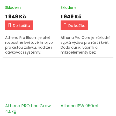
Skladem
Skladem
1 949 Kč
1 949 Kč
Do košíku
Do košíku
Athena Pro Bloom je plně
Athena Pro Core je základní
rozpustné květové hnojivo
sypká výživa pro růst i květ.
pro čistou zálivku, nádrže i
Dodá dusík, vápník a
dávkovací systémy.
mikroelementy bez
Používej s Athena Pro Core.
usazenin a bez zbytečného
zanášení systému.
Athena PRO Line Grow
Athena IPW 950ml
4,5kg