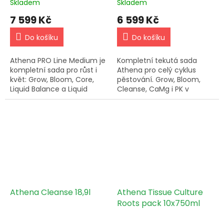
Skladem
Skladem
7 599 Kč
6 599 Kč
Do košíku
Do košíku
Athena PRO Line Medium je
Kompletní tekutá sada
kompletní sada pro růst i
Athena pro celý cyklus
květ: Grow, Bloom, Core,
pěstování. Grow, Bloom,
Liquid Balance a Liquid
Cleanse, CaMg i PK v
Cleanse. Přehledná výživa
jednom balení pro
pro stabilní zálivku.
pohodlnou zálivku.
Athena Cleanse 18,9l
Athena Tissue Culture
Roots pack 10x750ml