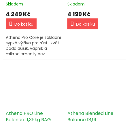
Skladem
Skladem
4 249 Kč
4 199 Kč
Do košíku
Do košíku
Athena Pro Core je základní
sypká výživa pro růst i květ.
Dodá dusík, vápník a
mikroelementy bez
usazenin a bez zbytečného
zanášení systému.
Athena PRO Line
Athena Blended Line
Balance 11,36kg BAG
Balance 18,9l