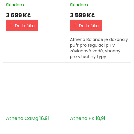
Skladem
Skladem
3 699 Kč
3 599 Kč
Do košíku
Do košíku
Athena Balance je dokonalý
pufr pro regulaci pH v
závlahové vodě, vhodný
pro všechny typy
zálivkových systémů.
Hnojiva Athena umožňují
držet vyšší EC u rostlin a
zvyšovat úrodu.
Athena CaMg 18,9l
Athena PK 18,9l