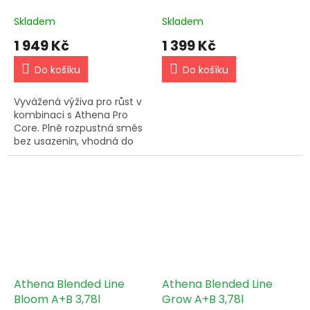
Skladem
Skladem
1 949 Kč
1 399 Kč
Do košíku
Do košíku
Vyvážená výživa pro růst v
kombinaci s Athena Pro
Core. Plně rozpustná směs
bez usazenin, vhodná do
nádrží i dávkovacích
systémů.
Athena Blended Line
Athena Blended Line
Bloom A+B 3,78l
Grow A+B 3,78l