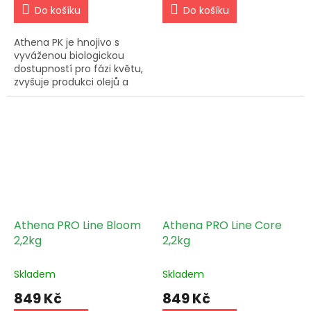
Do košíku
Do košíku
Athena PK je hnojivo s
vyváženou biologickou
dostupností pro fázi květu,
zvyšuje produkci olejů a
terpenů. Dávkujte 3-10 ml
na galon vody a dodržujte
osvědčené postupy.
Udržujte...
Athena PRO Line Bloom
Athena PRO Line Core
2,2kg
2,2kg
Skladem
Skladem
849 Kč
849 Kč