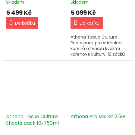
Skladem
Skladem
5 499 Kč
5 099 Kč
Do košíku
Do košíku
Athena Tissue Culture
Roots pack pro stimulaci
kořenů a tvorbu kvalitní
kořenové kultury. 10 sáčků,
jednoduché použití, čistý
start.
Athena Tissue Culture
Athena Pro Mix Kit 2.5G
Shoots pack 10x750ml