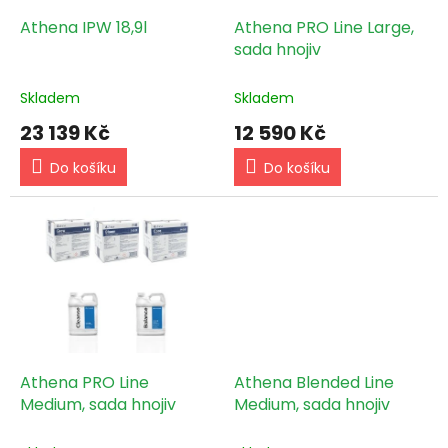
o
d
Athena IPW 18,9l
Athena PRO Line Large,
u
sada hnojiv
k
t
Skladem
Skladem
ů
23 139 Kč
12 590 Kč
Do košíku
Do košíku
Athena PRO Line
Athena Blended Line
Medium, sada hnojiv
Medium, sada hnojiv