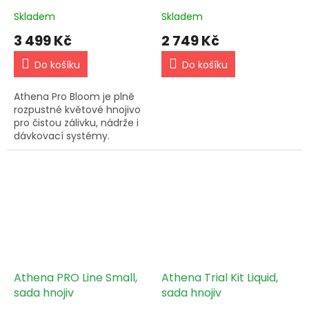
Skladem
Skladem
3 499 Kč
2 749 Kč
Do košíku
Do košíku
Athena Pro Bloom je plně
rozpustné květové hnojivo
pro čistou zálivku, nádrže i
dávkovací systémy.
Používej s Athena Pro Core.
Athena PRO Line Small,
Athena Trial Kit Liquid,
sada hnojiv
sada hnojiv