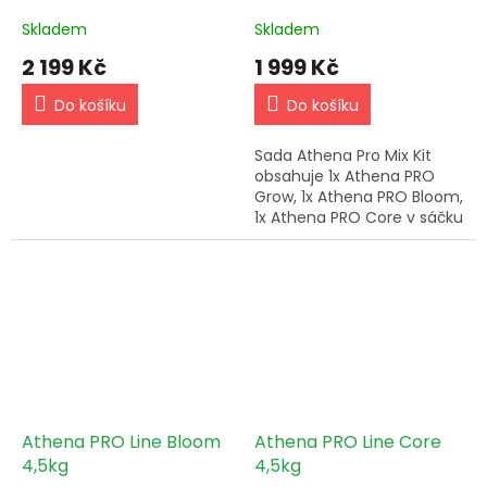
Skladem
Skladem
2 199 Kč
1 999 Kč
Do košíku
Do košíku
Sada Athena Pro Mix Kit
obsahuje 1x Athena PRO
Grow, 1x Athena PRO Bloom,
1x Athena PRO Core v sáčku
po 0,9 kg a 3 samostatné
kanystry pro pohodlnou
přípravu zálivky.
Athena PRO Line Bloom
Athena PRO Line Core
4,5kg
4,5kg