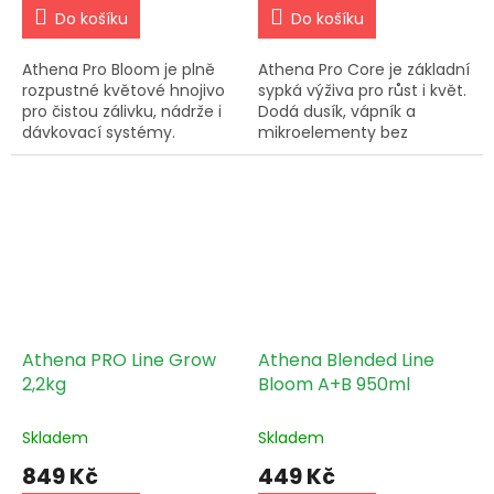
Do košíku
Do košíku
Athena Pro Bloom je plně
Athena Pro Core je základní
rozpustné květové hnojivo
sypká výživa pro růst i květ.
pro čistou zálivku, nádrže i
Dodá dusík, vápník a
dávkovací systémy.
mikroelementy bez
Používej s Athena Pro Core.
usazenin a bez zbytečného
zanášení systému.
Athena PRO Line Grow
Athena Blended Line
2,2kg
Bloom A+B 950ml
Skladem
Skladem
849 Kč
449 Kč