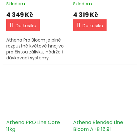
Skladem
Skladem
4 349 Kč
4 319 Kč
Do košíku
Do košíku
Athena Pro Bloom je plně
rozpustné květové hnojivo
pro čistou zálivku, nádrže i
dávkovací systémy.
Používej s Athena Pro Core.
Athena PRO Line Core
Athena Blended Line
11kg
Bloom A+B 18,9l