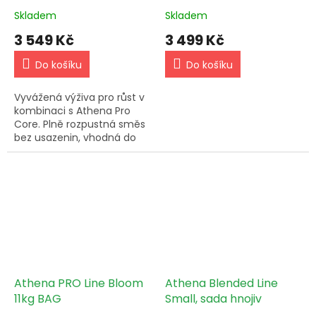
Skladem
Skladem
3 549 Kč
3 499 Kč
Do košíku
Do košíku
Vyvážená výživa pro růst v
kombinaci s Athena Pro
Core. Plně rozpustná směs
bez usazenin, vhodná do
nádrží i dávkovacích
systémů.
Athena PRO Line Bloom
Athena Blended Line
11kg BAG
Small, sada hnojiv