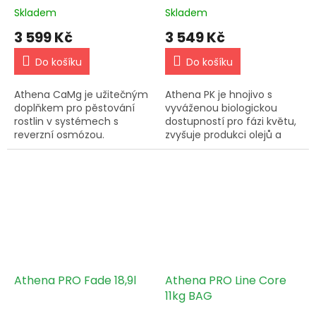
Skladem
Skladem
3 599 Kč
3 549 Kč
Do košíku
Do košíku
Athena CaMg je užitečným
Athena PK je hnojivo s
doplňkem pro pěstování
vyváženou biologickou
rostlin v systémech s
dostupností pro fázi květu,
reverzní osmózou.
zvyšuje produkci olejů a
Doporučuje se pro
terpenů. Dávkujte 3-10 ml
hydroponické použití a
na galon vody a dodržujte
pravidelné monitorování EC
osvědčené postupy.
a pH.
Udržujte...
Athena PRO Fade 18,9l
Athena PRO Line Core
11kg BAG