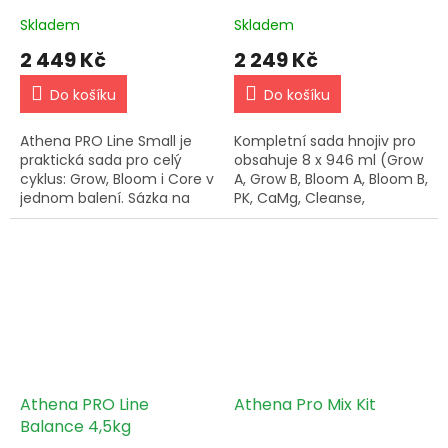
Skladem
Skladem
2 449 Kč
2 249 Kč
Do košíku
Do košíku
Athena PRO Line Small je
Kompletní sada hnojiv pro
praktická sada pro celý
obsahuje 8 x 946 ml (Grow
cyklus: Grow, Bloom i Core v
A, Grow B, Bloom A, Bloom B,
jednom balení. Sázka na
PK, CaMg, Cleanse,
vyváženou výživu bez
Balance).
zbytečných kompromisů.
Athena PRO Line
Athena Pro Mix Kit
Balance 4,5kg