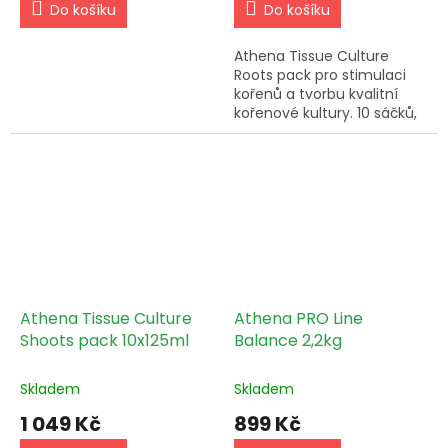
Do košíku
Do košíku
Athena Tissue Culture
Roots pack pro stimulaci
kořenů a tvorbu kvalitní
kořenové kultury. 10 sáčků,
jednoduché použití, čistý
start.
Athena Tissue Culture
Athena PRO Line
Shoots pack 10x125ml
Balance 2,2kg
Skladem
Skladem
1 049 Kč
899 Kč