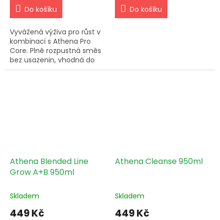
Do košíku
Do košíku
Vyvážená výživa pro růst v
kombinaci s Athena Pro
Core. Plně rozpustná směs
bez usazenin, vhodná do
nádrží i dávkovacích
systémů.
Athena Blended Line
Athena Cleanse 950ml
Grow A+B 950ml
Skladem
Skladem
449 Kč
449 Kč