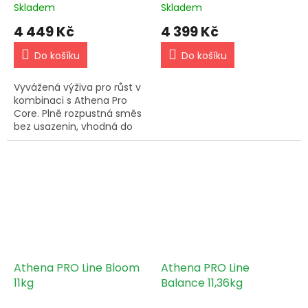
Skladem
Skladem
4 449 Kč
4 399 Kč
Do košíku
Do košíku
Vyvážená výživa pro růst v
kombinaci s Athena Pro
Core. Plně rozpustná směs
bez usazenin, vhodná do
nádrží i dávkovacích
systémů.
Athena PRO Line Bloom
Athena PRO Line
11kg
Balance 11,36kg