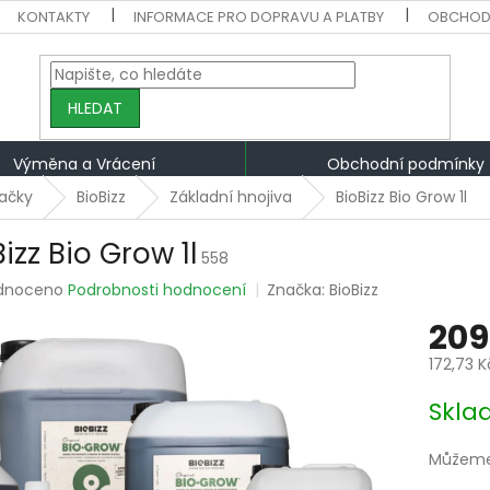
KONTAKTY
INFORMACE PRO DOPRAVU A PLATBY
OBCHOD
HLEDAT
Výměna a Vrácení
Obchodní podmínky
ačky
BioBizz
Základní hnojiva
BioBizz Bio Grow 1l
izz Bio Grow 1l
558
rné
dnoceno
Podrobnosti hodnocení
Značka:
BioBizz
ení
209
tu
172,73 
Měrná
Skla
cena:
ek.
Můžeme 