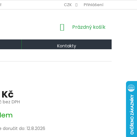
NÍ PODMÍNKY
VÝMĚNA A VRÁCENÍ
CZK
Přihlášení
PODMÍNKY OCHRANY OS
NÁKUPNÍ
Prázdný košík
KOŠÍK
Kontakty
 Kč
Kč bez DPH
dem
doručit do:
12.8.2026