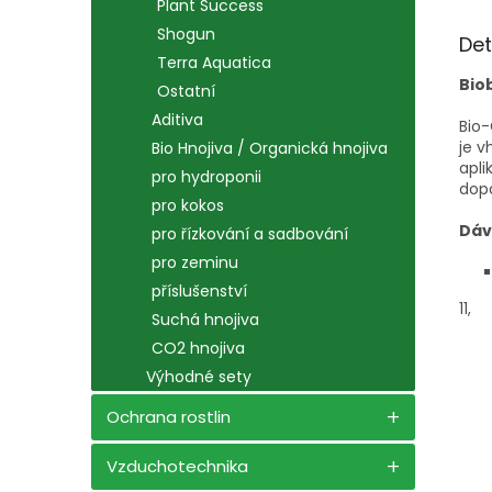
Plant Success
Shogun
Det
Terra Aquatica
Bio
Ostatní
Aditiva
Bio-
je v
Bio Hnojiva / Organická hnojiva
apli
pro hydroponii
dopo
pro kokos
Dáv
pro řízkování a sadbování
pro zeminu
příslušenství
11,
Suchá hnojiva
CO2 hnojiva
Výhodné sety
Ochrana rostlin
Vzduchotechnika