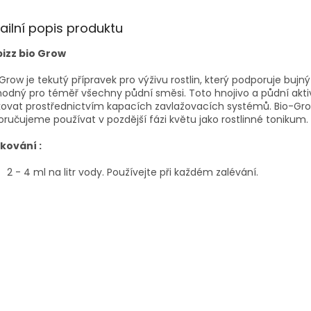
ailní popis produktu
bizz bio Grow
Grow je tekutý přípravek pro výživu rostlin, který podporuje bujný
hodný pro téměř všechny půdní směsi. Toto hnojivo a půdní aktiv
kovat prostřednictvím kapacích zavlažovacích systémů. Bio-Gr
ručujeme používat v pozdější fázi květu jako rostlinné tonikum.
kování :
2 - 4 ml na litr vody. Používejte při každém zalévání.