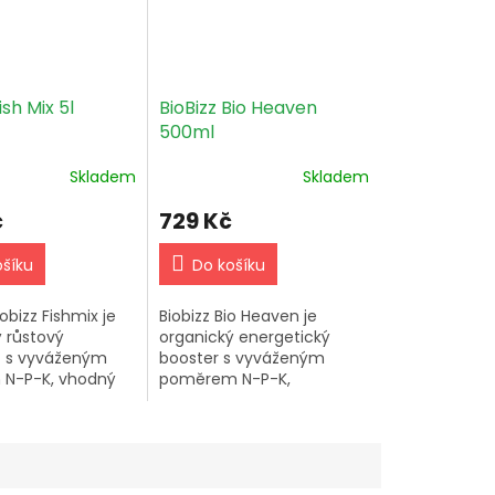
ish Mix 5l
BioBizz Bio Heaven
500ml
Skladem
Skladem
č
729 Kč
ošíku
Do košíku
obizz Fishmix je
Biobizz Bio Heaven je
 růstový
organický energetický
t s vyváženým
booster s vyváženým
N-P-K, vhodný
poměrem N-P-K,
ny typy půd.
obsahující aminokyseliny
e 1-2x týdně pro
pro efektivní vstřebávání
t rostlin.
živin a podporu
metabolismu rostlin.
Opravuje...