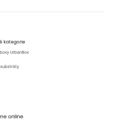
é kategorie
 boxy UrbanBox
 substráty
me online