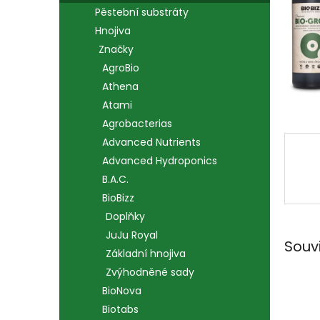
n
Pěstební substráty
e
Hnojiva
l
Značky
AgroBio
Athena
Atami
Agrobacterias
Advanced Nutrients
Advanced Hydroponics
B.A.C.
BioBizz
Doplňky
JuJu Royal
Souv
Základní hnojiva
Zvýhodněné sady
BioNova
Biotabs