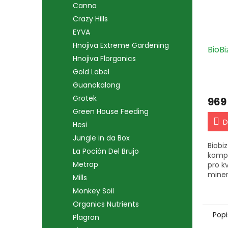
Canna
Crazy Hills
EYVA
Hnojiva Extreme Gardening
BioBi
Hnojiva Florganics
Gold Label
Guanokalong
Grotek
969
Green House Feeding
D
Hesi
Jungle in da Box
Biobi
La Poción Del Brujo
kompl
Metrop
pro kv
miner
Mills
rostl
Monkey Soil
bohat
2-5 ml
Organics Nutrients
Popi
Plagron