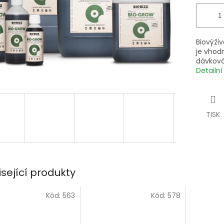
Biovýživ
je vhod
dávkován
Detailn
TISK
isející produkty
Kód:
563
Kód:
578