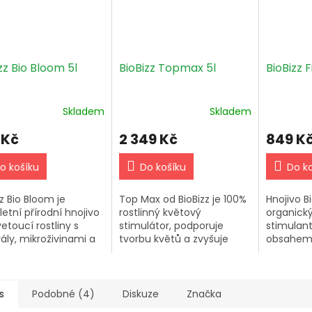
zz Bio Bloom 5l
BioBizz Topmax 5l
BioBizz F
Skladem
Skladem
 Kč
2 349 Kč
849 K
o košíku
Do košíku
Do k
zz Bio Bloom je
Top Max od BioBizz je 100%
Hnojivo Bi
etní přírodní hnojivo
rostlinný květový
organický
etoucí rostliny s
stimulátor, podporuje
stimulan
ály, mikroživinami a
tvorbu květů a zvyšuje
obsahem 
innými hormony pro
produkci. Používejte ho ve
pro všech
ou úrodu. Dávkování
výživných prostředcích
Používejt
 na litr vody....
nebo vodě, aplikujte v
vitální růs
období...
s
Podobné (4)
Diskuze
Značka