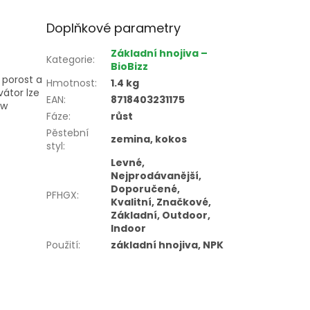
Doplňkové parametry
Základní hnojiva –
Kategorie
:
BioBizz
 porost a
Hmotnost
:
1.4 kg
átor lze
EAN
:
8718403231175
ow
Fáze
:
růst
Pěstební
zemina, kokos
styl
:
Levné,
Nejprodávanější,
Doporučené,
PFHGX
:
Kvalitní, Značkové,
Základní, Outdoor,
Indoor
Použití
:
základní hnojiva, NPK