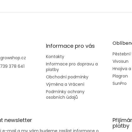
Oblíben
Informace pro vás
Pěstební
Kontakty
@
growshop.cz
Vivosun
Informace pro dopravu a
739 378 641
Hnojiva a
platby
Plagron
Obchodní podmínky
SunPro
Výměna a Vrácení
Podmínky ochrany
osobních údajů
t newsletter
Přijímá
platby
ůj e-mail a my vám budeme zasílat informace o