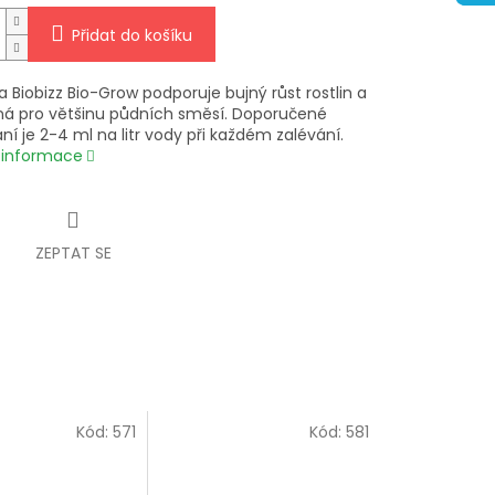
Přidat do košíku
a Biobizz Bio-Grow podporuje bujný růst rostlin a
ná pro většinu půdních směsí. Doporučené
í je 2-4 ml na litr vody při každém zalévání.
í informace
ZEPTAT SE
Kód:
571
Kód:
581