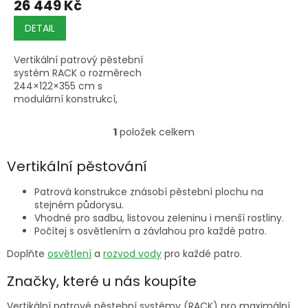
26 449 Kč
DETAIL
Vertikální patrový pěstební
systém RACK o rozměrech
244×122×355 cm s
modulární konstrukcí,
hmotností 200 kg,
připravený pro integraci LED
1
položek celkem
O
osvětlení, zavlažování a...
v
l
Vertikální pěstování
á
d
Patrová konstrukce znásobí pěstební plochu na
a
stejném půdorysu.
c
Vhodné pro sadbu, listovou zeleninu i menší rostliny.
í
Počítej s osvětlením a závlahou pro každé patro.
p
Doplňte
osvětlení
a
rozvod vody
pro každé patro.
r
v
Značky, které u nás koupíte
k
y
v
Vertikální patrové pěstební systémy (RACK) pro maximální