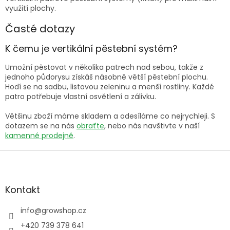
ý
využití plochy.
p
Časté dotazy
i
s
u
K čemu je vertikální pěstební systém?
Umožní pěstovat v několika patrech nad sebou, takže z
jednoho půdorysu získáš násobně větší pěstební plochu.
Hodí se na sadbu, listovou zeleninu a menší rostliny. Každé
patro potřebuje vlastní osvětlení a zálivku.
Většinu zboží máme skladem a odesíláme co nejrychleji. S
dotazem se na nás
obraťte
, nebo nás navštivte v naší
kamenné prodejně
.
Z
á
p
a
Kontakt
t
í
info
@
growshop.cz
+420 739 378 641