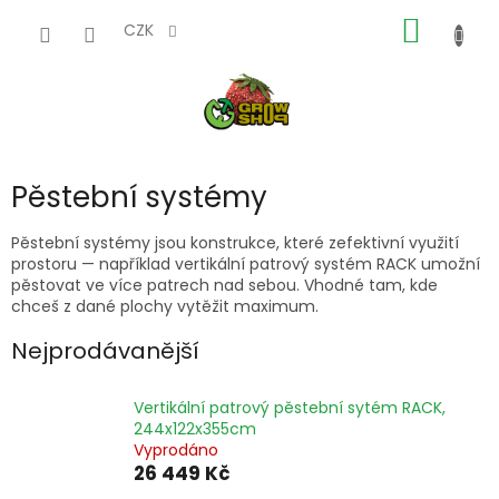
Přejít
NÁKUP
na
CZK
obsah
KOŠÍK
Pěstební systémy
Pěstební systémy jsou konstrukce, které zefektivní využití
prostoru — například vertikální patrový systém RACK umožní
pěstovat ve více patrech nad sebou. Vhodné tam, kde
chceš z dané plochy vytěžit maximum.
Nejprodávanější
Vertikální patrový pěstební sytém RACK,
244x122x355cm
Vyprodáno
26 449 Kč