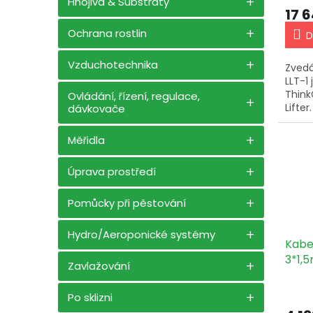
Hnojiva & Substráty
ů
17 
Ochrana rostlin
D
Vzduchotechnika
Zvedá
LLT-1
Think
Ovládání, řízení, regulace,
Lifter
dávkovače
synch
více 
Měřidla
uživa
přizpů
Úprava prostředí
Pomůcky při pěstování
Hydro/Aeroponické systémy
Kabe
3*1,
Zavlažování
100
Po sklizni