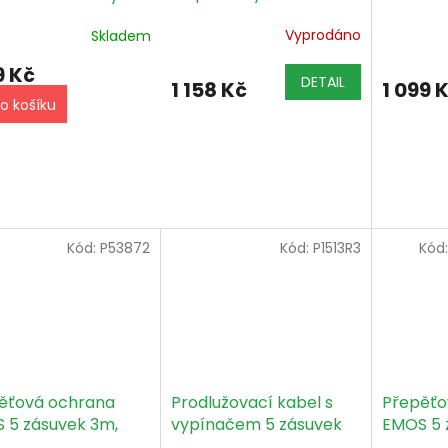
objímka
tek (Extension
Vyprodáno
Skladem
tepelnéh
s 3-pins for driver
te use Zeus)
9 Kč
DETAIL
1 158 Kč
1 099 
o košíku
Kód:
P53872
Kód:
P1513R3
Kód
ěťová ochrana
Prodlužovací kabel s
Přepěťo
 5 zásuvek 3m,
vypínačem 5 zásuvek
EMOS 5 
m, černá
10m 3x 1,5mm
3x1mm, 