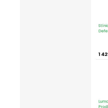
Stíni
Defe
objím
1 42
Luma
Prod