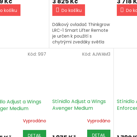
9 Kč
3 718 
3 825 Kč
o košíku
Do k
Do košíku
Dálkový ovladač Thinkgrow
LRC-1 Smart Lifter Remote
je určen k použití s
chytrými zvedáky světla
LLT-1. Jeho funkce plug &
play umožňuje uživatelům
Kód:
997
Kód:
AJWAM3
snadno instalovat a
ovládat...
Stínidlo Adjust a Wings
Stínidlo
dlo Adjust a Wings
Avenger Medium
Enforce
ger Medium
objímka bez tepelného
objímka 
ka + tepelný štít
Vyprodáno
Vyprodáno
šítu
tepelný 
DETAIL
DETAIL