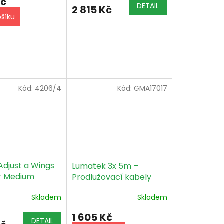
Kč
DETAIL
2 815 Kč
ošíku
Kód:
4206/4
Kód:
GMA17017
 Adjust a Wings
Lumatek 3x 5m –
r Medium
Prodlužovací kabely
IEC kabel +
Lumatek pro řídící
Skladem
Skladem
štít
jednotku Zeus 1000W
Xtreme
1 605 Kč
DETAIL