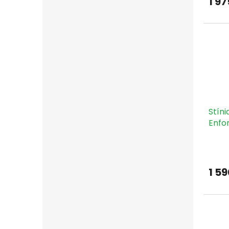
1 97
Stíni
Enfo
objím
1 59