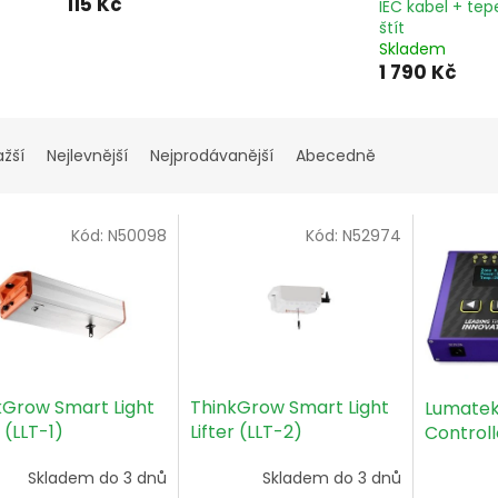
115 Kč
IEC kabel + tep
štít
Skladem
1 790 Kč
ažší
Nejlevnější
Nejprodávanější
Abecedně
Kód:
N50098
Kód:
N52974
kGrow Smart Light
ThinkGrow Smart Light
Lumatek 
r (LLT-1)
Lifter (LLT-2)
Controll
(HID+LE
Skladem do 3 dnů
Skladem do 3 dnů