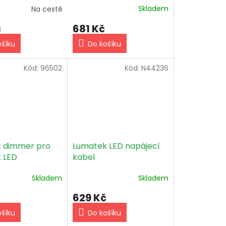
Skladem
Na cestě
681 Kč
č
Do košíku
ošíku
Kód:
96502
Kód:
N44236
 dimmer pro
Lumatek LED napájecí
 LED
kabel
Skladem
Skladem
č
629 Kč
ošíku
Do košíku