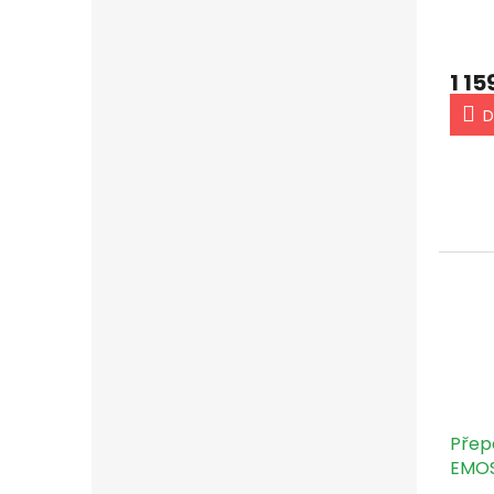
Luma
cable
remo
1 15
D
Přep
EMOS
3x1m