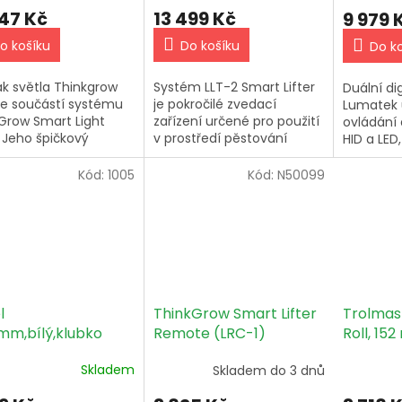
647 Kč
13 499 Kč
9 979 
o košíku
Do košíku
Do k
k světla Thinkgrow
Systém LLT-2 Smart Lifter
Duální di
 je součástí systému
je pokročilé zvedací
Lumatek 
Grow Smart Light
zařízení určené pro použití
ovládání 
. Jeho špičkový
v prostředí pěstování
HID a LED
ronizovaný provoz s
rostlin.
teploty, 
zvedáky poskytuje
intenzity
Kód:
1005
Kód:
N50099
telům
také možn
sobitelný,...
l
Trolmas
ThinkGrow Smart Lifter
5mm,bílý,klubko
Roll, 15
Remote (LRC-1)
m
Skladem
Skladem do 3 dnů