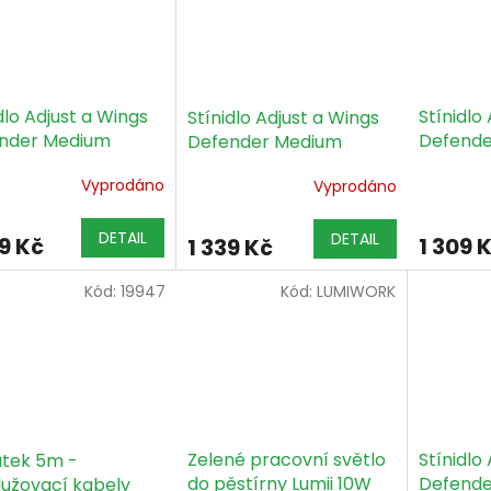
dlo Adjust a Wings
Stínidlo
Stínidlo Adjust a Wings
nder Medium
Defende
Defender Medium
ka + tepelný štít
objímka 
objímka IEC bez
Vyprodáno
Vyprodáno
tepelný 
tepelného šítu
DETAIL
DETAIL
9 Kč
1 309 
1 339 Kč
Kód:
19947
Kód:
LUMIWORK
Zelené pracovní světlo
Stínidlo
tek 5m -
do pěstírny Lumii 10W
Defende
lužovací kabely