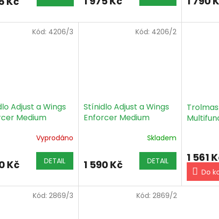
1 975 Kč
1 790 
5 Kč
Kód:
4206/3
Kód:
4206/2
dlo Adjust a Wings
Stínidlo Adjust a Wings
Trolmas
rcer Medium
Enforcer Medium
Multifun
ka + tepelný štít
objímka IEC bez
(MC-1)
Vyprodáno
Skladem
tepelného šítu
1 561 K
DETAIL
DETAIL
0 Kč
1 590 Kč
Do k
Kód:
2869/3
Kód:
2869/2