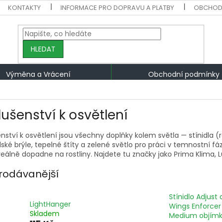
KONTAKTY
INFORMACE PRO DOPRAVU A PLATBY
OBCHOD
HLEDAT
Výměna a Vrácení
Obchodní podmínky
lušenství k osvětlení
enství k osvětlení jsou všechny doplňky kolem světla — stínidla (
lské brýle, tepelné štíty a zelené světlo pro práci v temnostní fáz
reálně dopadne na rostliny. Najdete tu značky jako Prima Klima,
rodávanější
Stínidlo Adjust 
LightHanger
Wings Enforcer
Skladem
Medium objím