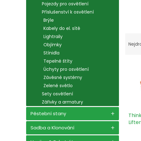
n
Pojezdy pro osvětlení
e
Příslušenství k osvětlení
l
Brýle
Kabely do el. sítě
Ř
Lightraily
a
Nejdr
Objímky
z
Stínidla
e
Tepelné štíty
V
n
Úchyty pro osvětlení
ý
í
p
p
Závěsné systémy
i
r
Zelené světlo
s
o
Sety osvětlení
p
d
Zářivky a armatury
r
u
o
k
Pěstební stany
Thin
d
t
Lifte
u
ů
Sadba a Klonování
k
t