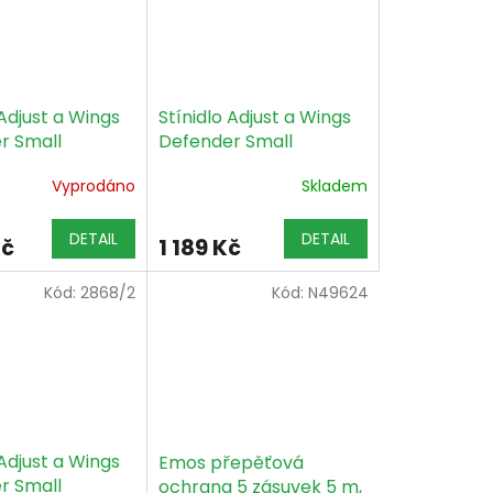
 Adjust a Wings
Stínidlo Adjust a Wings
r Small
Defender Small
IEC kabel +
objímka + tepelný štít
Vyprodáno
Skladem
štít
DETAIL
DETAIL
Kč
1 189 Kč
Kód:
2868/2
Kód:
N49624
 Adjust a Wings
Emos přepěťová
r Small
ochrana 5 zásuvek 5 m,