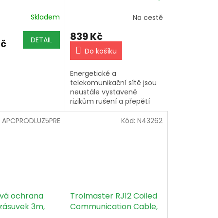
 IEC bez
3x1 mm, šedá
Skladem
Na cestě
o šítu
839 Kč
DETAIL
Kč
Do košíku
Energetické a
telekomunikační sítě jsou
neustále vystavené
rizikům rušení a přepětí
různého druhu, které jsou
častou příčinou poruch a
:
APCPRODLUZ5PRE
Kód:
N43262
špatné funkce různých
elektronických...
Trolmaster RJ12 Coiled
vá ochrana
Communication Cable,
zásuvek 3m,
762 cm (ECS-10)
šedá