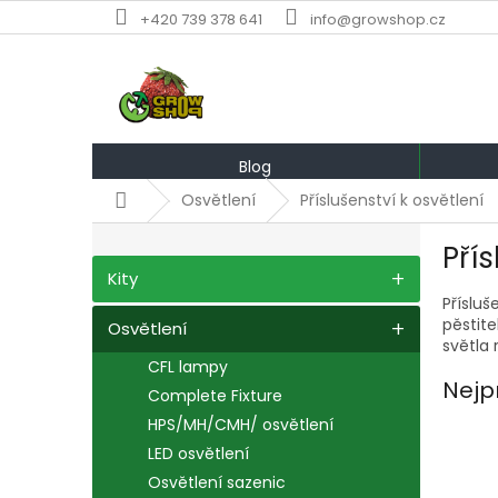
Přejít
+420 739 378 641
info@growshop.cz
na
obsah
Blog
Domů
Osvětlení
Příslušenství k osvětlení
P
Přís
o
Přeskočit
Kity
s
kategorie
Přísluš
t
pěstite
r
Osvětlení
světla 
a
CFL lampy
n
Nejp
Complete Fixture
n
HPS/MH/CMH/ osvětlení
í
p
LED osvětlení
a
Osvětlení sazenic