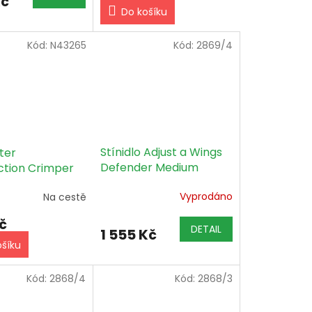
Kč
Do košíku
Kód:
N43265
Kód:
2869/4
Stínidlo Adjust a Wings
ter
Defender Medium
ction Crimper
objímka IEC kabel +
Vyprodáno
Na cestě
tepelný štít
č
DETAIL
1 555 Kč
ošíku
Kód:
2868/4
Kód:
2868/3