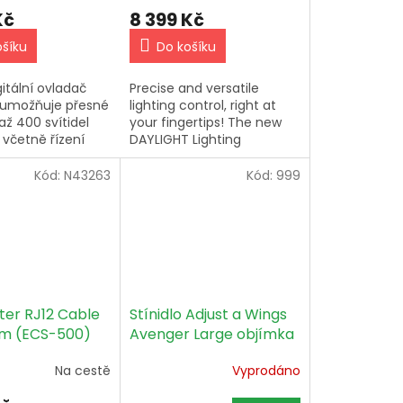
Kč
8 399 Kč
ošíku
Do košíku
gitální ovladač
Precise and versatile
umožňuje přesné
lighting control, right at
až 400 svítidel
your fingertips! The new
, včetně řízení
DAYLIGHT Lighting
stmívání, času a
Controller has been
 světla. Obsahuje
designed and
Kód:
N43263
Kód:
999
ost simulovat...
manufactured to power
your grow LED lights...
ter RJ12 Cable
Stínidlo Adjust a Wings
2 m (ECS-500)
Avenger Large objímka
+ tepelný štít
Na cestě
Vyprodáno