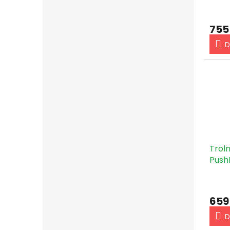
755
D
Trol
Push
Conn
Cabl
659
D