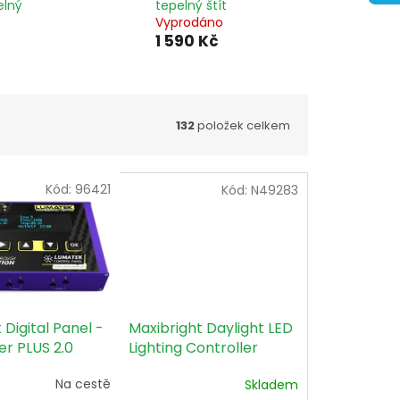
elný
tepelný štít
Vyprodáno
1 590 Kč
132
položek celkem
Kód:
96421
Kód:
N49283
Digital Panel -
Maxibright Daylight LED
er PLUS 2.0
Lighting Controller
D)
Na cestě
Skladem