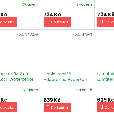
Skladem
Skladem
 Kč
734 Kč
734 K
o košíku
Do košíku
Do k
Kód:
N43258
Kód:
HFGAS
master RJ12 na
Lumatek
Cable Pack 16 -
Lock Waterproof
Lumatek
Adaptér na HyperFan
ector Converter
V2 a G.A.S. EC regulátor
Skladem
Na cestě
e (ECS-5)
 Kč
629 K
639 Kč
o košíku
Do k
Do košíku