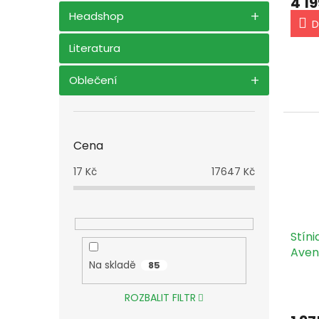
4 19
Headshop
D
Literatura
Oblečení
Cena
17
Kč
17647
Kč
Stíni
Aven
Na skladě
85
objím
ROZBALIT FILTR