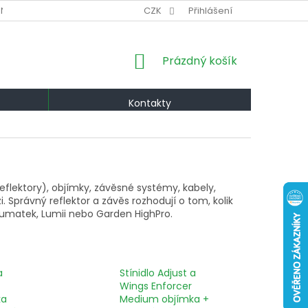
NÍ PODMÍNKY
VÝMĚNA A VRÁCENÍ
CZK
Přihlášení
PODMÍNKY OCHRANY OS
NÁKUPNÍ
Prázdný košík
KOŠÍK
Kontakty
reflektory), objímky, závěsné systémy, kabely,
i. Správný reflektor a závěs rozhodují o tom, kolik
 Lumatek, Lumii nebo Garden HighPro.
a
Stínidlo Adjust a
Wings Enforcer
ka
Medium objímka +