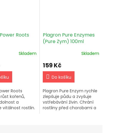
 Power Roots
Plagron Pure Enzymes
(Pure Zym) 100ml
Skladem
Skladem
č
159 Kč
ošíku
Do košíku
Power Roots
Plagron Pure Enzym rychle
 růst kořenů,
zlepšuje půdu a zvyšuje
dolnost a
vstřebávání živin. Chrání
vitálnost rostlin.
rostliny před chorobami a
 na 1 litr vody při
škodlivými solmi. Ideální
alévání až do
pro rychlý růst a květ.
ýdne květenství.
Doporučené dávkování: 1...