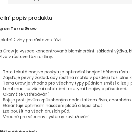
ailní popis produktu
gron Terra Grow
letní živiny pro růstovou fázi
a Grow je vysoce koncentrovaná biominerální základní výživa, k
ívá v růstové fázi rostliny.
Toto tekuté hnojivo poskytuje optimální hnojení během růstu.
Zajišťuje pevný základ, aby rostlina mohla v pozdější fázi plně k
Terra Grow je vhodná pro všechny typy půdních směsí a lze ji 
kombinaci se všemi ostatními tekutými hnojivy a přísadami.
Okamžité vstřebávání.
Bojuje proti jevům způsobeným nedostatkem živin, chorobám a
Garantuje optimální nasazení plodů a lepší chuť.
Lze použít na všech druzích půd.
Vhodné pro všechny systémy zavlažování.
žití a dávkování: