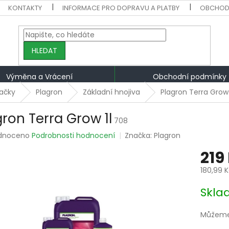
KONTAKTY
INFORMACE PRO DOPRAVU A PLATBY
OBCHOD
HLEDAT
Výměna a Vrácení
Obchodní podmínky
ačky
Plagron
Základní hnojiva
Plagron Terra Grow 
gron Terra Grow 1l
708
rné
dnoceno
Podrobnosti hodnocení
Značka:
Plagron
ení
219
tu
180,99 
Měrná
Skla
cena:
ek.
Můžeme 