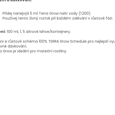
Přidej nanejvýš 5 ml Terra Grow naitr vody (1:200).
Používej tento živný roztok při každém zalévání v růstové fázi.
ení:
100 ml, 1, 5 aitrové lahve/kontejnery.
ni si růstové schéma 100% TERRA Grow Schedule pro nejlepší vyu
vné dávkování.
a Grow je ideální pro mateční rostliny.