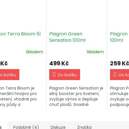
ron Terra Bloom 5l
Plagron Green
Plagron
Sensation 100ml
100ml
Skladem
Skladem
 Kč
499 Kč
259 K
o košíku
Do košíku
Do k
on Terra Bloom je
Plagron Green Sensation je
Plagron 
nerální hnojivo pro
silný booster pro kvetení,
stimuluje
kvetení, vhodné pro
zvyšuje výnos a zlepšuje
zvyšuje o
ny půdy a
chuť plodů. Snadné
podporuje 
žovací systémy.
dávkování a vhodné pro
Přidej 1 ml
ité vstřebávání, boj
různé systémy
každém z
ostatkem živin,
zavlažování.
třetího t
ální nasazení...
s
Podobné (4)
Diskuze
Značka