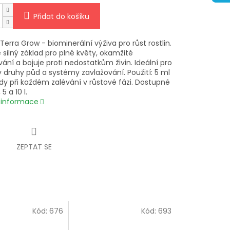
Přidat do košíku
Terra Grow - biominerální výživa pro růst rostlin.
e silný základ pro plné květy, okamžité
ání a bojuje proti nedostatkům živin. Ideální pro
 druhy půd a systémy zavlažování. Použití: 5 ml
ody při každém zalévání v růstové fázi. Dostupné
 5 a 10 l.
í informace
ZEPTAT SE
Kód:
676
Kód:
693