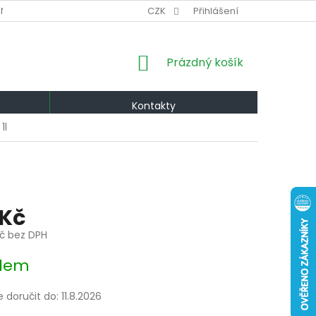
NÍ PODMÍNKY
VÝMĚNA A VRÁCENÍ
CZK
Přihlášení
PODMÍNKY OCHRANY OS
NÁKUPNÍ
Prázdný košík
KOŠÍK
Kontakty
1l
 Kč
Kč bez DPH
dem
doručit do:
11.8.2026