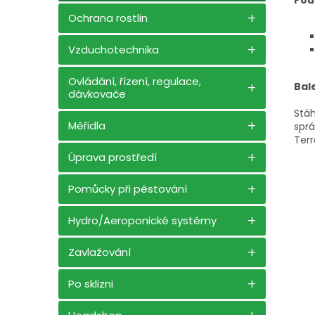
Ochrana rostlin
Vzduchotechnika
Ovládání, řízení, regulace,
Bal
dávkovače
Stáh
Měřidla
sprá
Terr
Úprava prostředí
Pomůcky při pěstování
Hydro/Aeroponické systémy
Zavlažování
Po sklizni