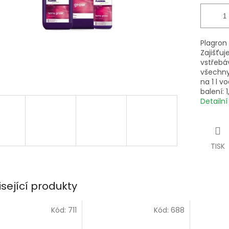
Plagron 
Zajišťuj
vstřebáv
všechny
na 1 l v
balení: 1,
Detailn
TISK
isející produkty
Kód:
711
Kód:
688