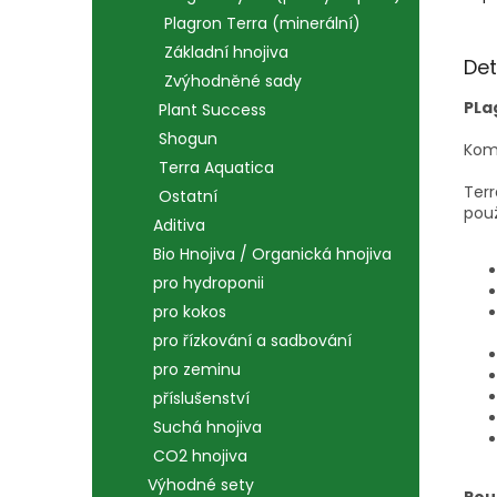
Plagron Terra (minerální)
Základní hnojiva
Det
Zvýhodněné sady
PLa
Plant Success
Shogun
Komp
Terra Aquatica
Terr
Ostatní
použ
Aditiva
Bio Hnojiva / Organická hnojiva
pro hydroponii
pro kokos
pro řízkování a sadbování
pro zeminu
příslušenství
Suchá hnojiva
CO2 hnojiva
Výhodné sety
Pou