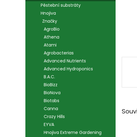
n
Pěstební substráty
e
Hnojiva
l
Značky
AgroBio
Athena
Atami
Agrobacterias
Advanced Nutrients
Advanced Hydroponics
B.A.C.
BioBizz
BioNova
Biotabs
Canna
Souv
Crazy Hills
EYVA
Hnojiva Extreme Gardening