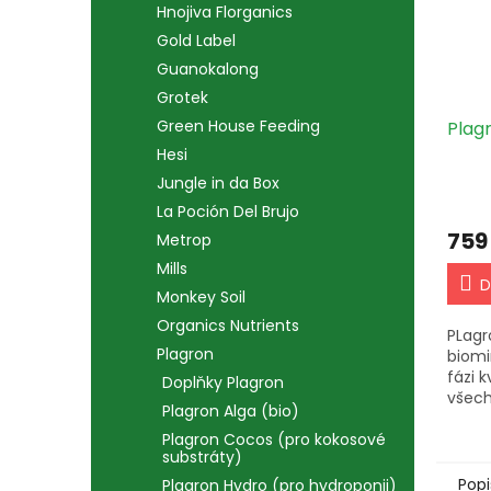
Hnojiva Florganics
Gold Label
Guanokalong
Grotek
Green House Feeding
Plag
Hesi
Jungle in da Box
La Poción Del Brujo
759
Metrop
Mills
D
Monkey Soil
Organics Nutrients
PLagr
Plagron
biomi
fázi 
Doplňky Plagron
všech
Plagron Alga (bio)
zavla
Okamž
Plagron Cocos (pro kokosové
substráty)
s ned
optim
Popi
Plagron Hydro (pro hydroponii)