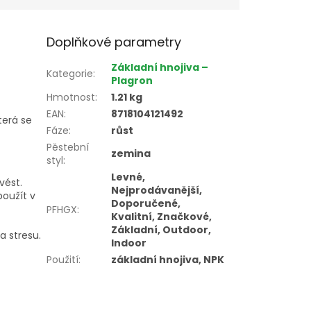
Doplňkové parametry
Základní hnojiva –
Kategorie
:
Plagron
Hmotnost
:
1.21 kg
EAN
:
8718104121492
terá se
Fáze
:
růst
Pěstební
zemina
styl
:
Levné,
vést.
Nejprodávanější,
použít v
Doporučené,
PFHGX
:
Kvalitní, Značkové,
Základní, Outdoor,
 stresu.
Indoor
Použití
:
základní hnojiva, NPK