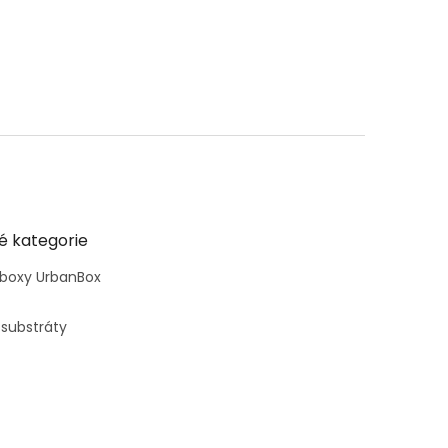
é kategorie
 boxy UrbanBox
 substráty