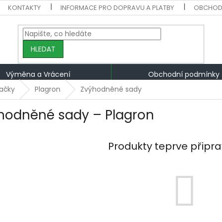
KONTAKTY
INFORMACE PRO DOPRAVU A PLATBY
OBCHOD
HLEDAT
Výměna a Vrácení
Obchodní podmínky
ačky
Plagron
Zvýhodněné sady
hodněné sady – Plagron
Produkty teprve připr