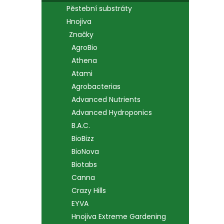
n
Pěstební substráty
e
Hnojiva
l
Značky
AgroBio
Athena
Atami
Agrobacterias
Advanced Nutrients
Advanced Hydroponics
B.A.C.
BioBizz
BioNova
Biotabs
Canna
Crazy Hills
EYVA
Hnojiva Extreme Gardening