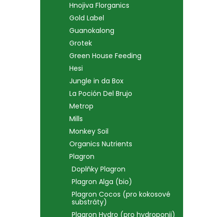
Hnojiva Florganics
Gold Label
Guanokalong
Grotek
Green House Feeding
Hesi
Jungle in da Box
La Poción Del Brujo
Metrop
Mills
Monkey Soil
Organics Nutrients
Plagron
Doplňky Plagron
Plagron Alga (bio)
Plagron Cocos (pro kokosové
substráty)
Plagron Hydro (pro hydroponii)