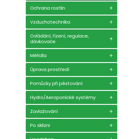
Ochrana rostlin
Vzduchotechnika
Ovládání, řízení, regulace,
dávkovače
Měřidla
Úprava prostředí
Pomůcky při pěstování
Hydro/Aeroponické systémy
Zavlažování
Po sklizni