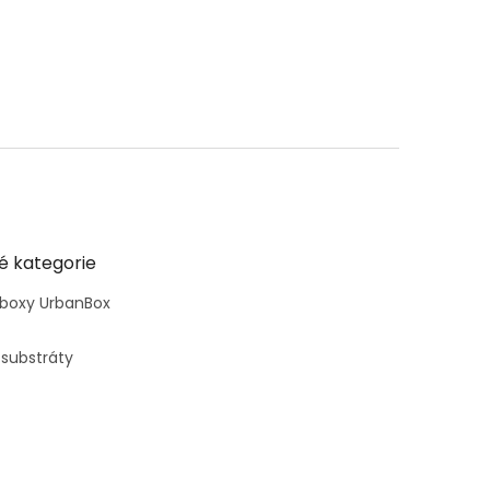
é kategorie
 boxy UrbanBox
 substráty