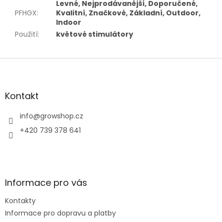
Levné, Nejprodávanější, Doporučené,
PFHGX
:
Kvalitní, Značkové, Základní, Outdoor,
Indoor
Použití
:
květové stimulátory
Z
á
p
a
Kontakt
t
í
info
@
growshop.cz
+420 739 378 641
Informace pro vás
Kontakty
Informace pro dopravu a platby