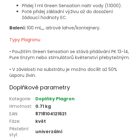
Přidej 1 ml Green Sensation naitr vody (1:1000).
Poté přidej základní výživu až do dosažení
žádoucí hodnoty EC.
Balení:
100 ml,,,, aitrové lahve/kontejnery.
Typy Plagronu
• Použitím Green Sensation se stává přidávání PK 13-14,
Pure Enzym nebo stimulátorů květenství přebytečným.
• V závislosti na substrátu je možno docílit až 50%
úsporu živin.
Doplňkové parametry
Kategorie
:
Doplňky Plagron
Hmotnost
:
0.71 kg
EAN
:
8718104121621
Fáze
:
květ
Pěstební
univerzální
styl
: