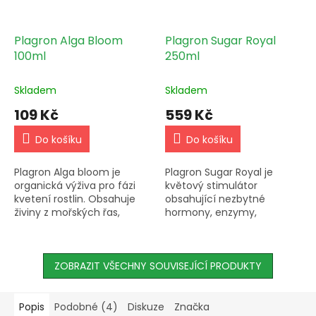
Plagron Alga Bloom
Plagron Sugar Royal
100ml
250ml
Skladem
Skladem
109 Kč
559 Kč
Do košíku
Do košíku
Plagron Alga bloom je
Plagron Sugar Royal je
organická výživa pro fázi
květový stimulátor
kvetení rostlin. Obsahuje
obsahující nezbytné
živiny z mořských řas,
hormony, enzymy,
podporuje zdravý růst a
vitamíny a stopové prvky
květ. Pomáhá ochránit
pro maximální podporu
rostliny před soli a
fáze květu. Pomáhá
plísněmi,...
ZOBRAZIT VŠECHNY SOUVISEJÍCÍ PRODUKTY
aktivovat tvorbu složitých...
Popis
Podobné (4)
Diskuze
Značka