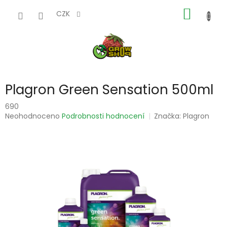
Přejít
NÁKUP
na
CZK
obsah
KOŠÍK
Plagron Green Sensation 500ml
690
Průměrné
Neohodnoceno
Podrobnosti hodnocení
Značka:
Plagron
hodnocení
produktu
je
0,0
z
5
hvězdiček.