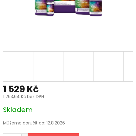
1 529 Kč
1 263,64 Kč bez DPH
Měrná
Skladem
cena:
Můžeme doručit do:
12.8.2026