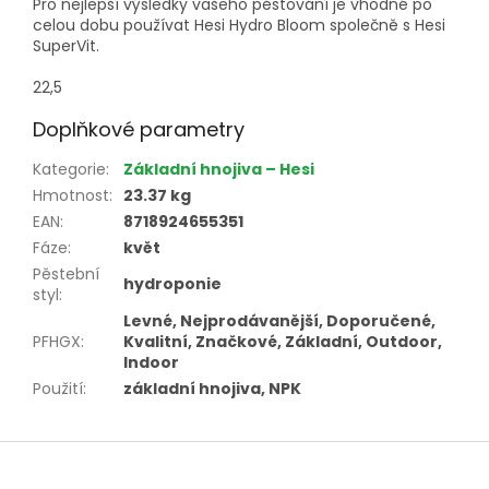
Pro nejlepší výsledky vašeho pěstování je vhodné po
celou dobu používat Hesi Hydro Bloom společně s Hesi
SuperVit.
22,5
Doplňkové parametry
Kategorie
:
Základní hnojiva – Hesi
Hmotnost
:
23.37 kg
EAN
:
8718924655351
Fáze
:
květ
Pěstební
hydroponie
styl
:
Levné, Nejprodávanější, Doporučené,
PFHGX
:
Kvalitní, Značkové, Základní, Outdoor,
Indoor
Použití
:
základní hnojiva, NPK
Z
á