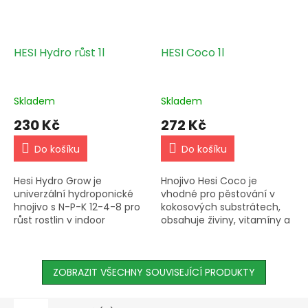
HESI Hydro růst 1l
HESI Coco 1l
Skladem
Skladem
230 Kč
272 Kč
Do košíku
Do košíku
Hesi Hydro Grow je
Hnojivo Hesi Coco je
univerzální hydroponické
vhodné pro pěstování v
hnojivo s N-P-K 12-4-8 pro
kokosových substrátech,
růst rostlin v indoor
obsahuje živiny, vitamíny a
prostředí. Obsahuje
stopové prvky pro zdravý
vitamíny, aminokyseliny a
růst rostlin. Ideální
stopové prvky pro zdravou
dávkování a pH hodnoty
flóru....
ZOBRAZIT VŠECHNY SOUVISEJÍCÍ PRODUKTY
jsou...