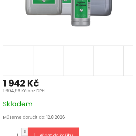
1 942 Kč
1 604,96 Kč bez DPH
Měrná
Skladem
cena:
Můžeme doručit do:
12.8.2026
Přidat do košíku