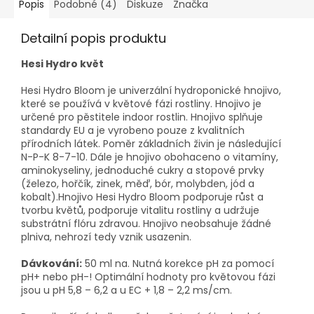
Popis
Podobné (4)
Diskuze
Značka
Detailní popis produktu
Hesi Hydro květ
Hesi Hydro Bloom je univerzální hydroponické hnojivo,
které se používá v květové fázi rostliny. Hnojivo je
určené pro pěstitele indoor rostlin. Hnojivo splňuje
standardy EU a je vyrobeno pouze z kvalitních
přírodních látek. Poměr základních živin je následující
N-P-K 8-7-10. Dále je hnojivo obohaceno o vitamíny,
aminokyseliny, jednoduché cukry a stopové prvky
(železo, hořčík, zinek, měď, bór, molybden, jód a
kobalt).Hnojivo Hesi Hydro Bloom podporuje růst a
tvorbu květů, podporuje vitalitu rostliny a udržuje
substrátní flóru zdravou. Hnojivo neobsahuje žádné
plniva, nehrozí tedy vznik usazenin.
Dávkování:
50 ml na. Nutná korekce pH za pomocí
pH+ nebo pH-! Optimální hodnoty pro květovou fázi
jsou u pH 5,8 – 6,2 a u EC + 1,8 – 2,2 ms/cm.