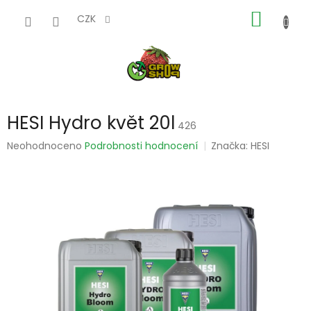
Přejít
NÁKUP
na
CZK
obsah
KOŠÍK
HESI Hydro květ 20l
426
Průměrné
Neohodnoceno
Podrobnosti hodnocení
Značka:
HESI
hodnocení
produktu
je
0,0
z
5
hvězdiček.