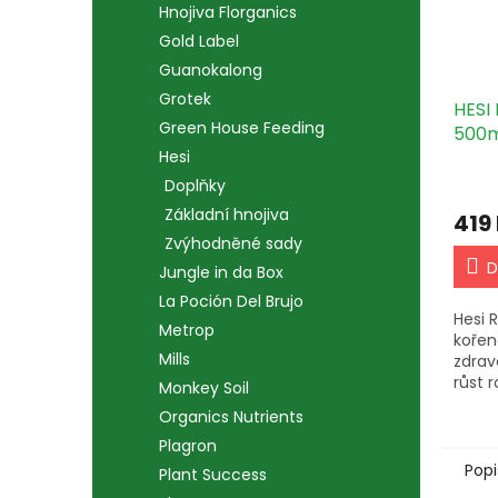
Hnojiva Florganics
Gold Label
Guanokalong
Grotek
HESI
Green House Feeding
500m
Hesi
Doplňky
Základní hnojiva
419
Zvýhodněné sady
D
Jungle in da Box
La Poción Del Brujo
Hesi 
Metrop
kořen
Mills
zdrav
růst r
Monkey Soil
pro m
Organics Nutrients
stres
mateč
Plagron
stopov
Popi
Plant Success