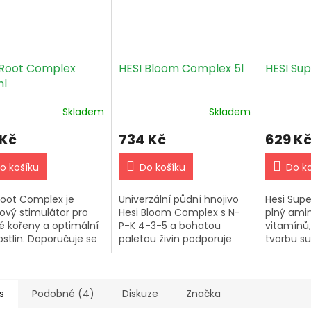
 Root Complex
HESI Bloom Complex 5l
HESI Sup
l
Skladem
Skladem
 Kč
734 Kč
629 K
o košíku
Do košíku
Do k
Root Complex je
Univerzální půdní hnojivo
Hesi Supe
ový stimulátor pro
Hesi Bloom Complex s N-
plný amin
é kořeny a optimální
P-K 4-3-5 a bohatou
vitamínů,
ostlin. Doporučuje se
paletou živin podporuje
tvorbu su
ladé rostlinky,
růst rostlin a tvorbu květů.
mikroflór
ované rostliny a
Pro optimální výsledky
produkci 
ní rostliny. Obsahuje
kombinujte s Hesi SuperVit
květovýc
é...
a pH...
Dávkování:
s
Podobné (4)
Diskuze
Značka