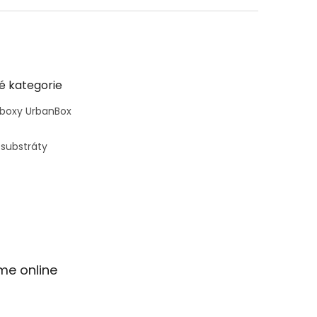
é kategorie
 boxy UrbanBox
 substráty
me online