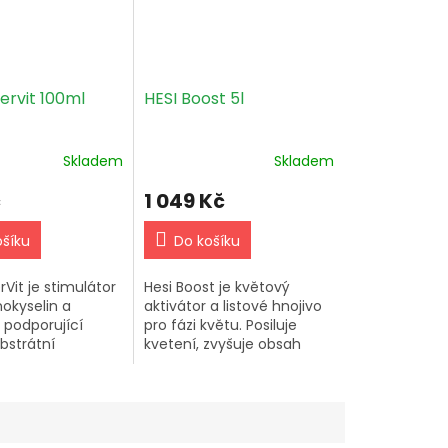
ervit 100ml
HESI Boost 5l
Skladem
Skladem
č
1 049 Kč
ošíku
Do košíku
rVit je stimulátor
Hesi Boost je květový
okyselin a
aktivátor a listové hnojivo
 podporující
pro fázi květu. Posiluje
bstrátní
kvetení, zvyšuje obsah
y. Stimuluje
cukrů v plodech a
růstových a
podporuje celkový růst
h hormonů.
rostlin. Je vhodný pro
 1 kapka na 4,5...
všechny...