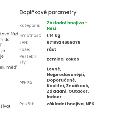
Doplňkové parametry
Základní hnojiva –
Kategorie
:
Hesi
tové fázi
Hmotnost
:
1.14 kg
lům do
EAN
:
8718924655078
NT
Fáze
:
růst
 je
je
Pěstební
zemina, kokos
styl
:
nek, měď,
Levné,
Nejprodávanější,
Doporučené,
PFHGX
:
Kvalitní, Značkové,
Základní, Outdoor,
Indoor
Použití
:
základní hnojiva, NPK
žívat