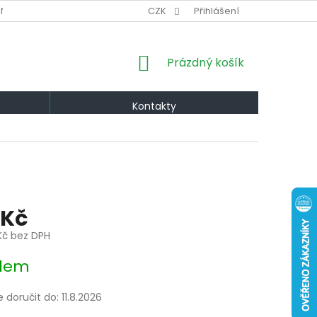
NÍ PODMÍNKY
VÝMĚNA A VRÁCENÍ
CZK
Přihlášení
PODMÍNKY OCHRANY OS
NÁKUPNÍ
Prázdný košík
KOŠÍK
Kontakty
 Kč
Kč bez DPH
dem
doručit do:
11.8.2026