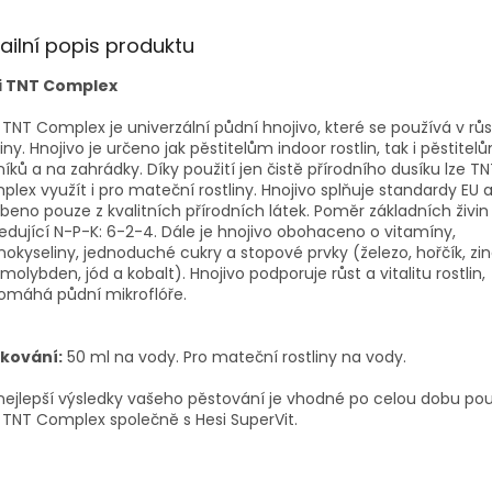
ailní popis produktu
i TNT Complex
 TNT Complex je univerzální půdní hnojivo, které se používá v růs
liny. Hnojivo je určeno jak pěstitelům indoor rostlin, tak i pěstite
níků a na zahrádky. Díky použití jen čistě přírodního dusíku lze T
lex využít i pro mateční rostliny. Hnojivo splňuje standardy EU a
beno pouze z kvalitních přírodních látek. Poměr základních živin 
edující N-P-K: 6-2-4. Dále je hnojivo obohaceno o vitamíny,
okyseliny, jednoduché cukry a stopové prvky (železo, hořčík, zi
 molybden, jód a kobalt). Hnojivo podporuje růst a vitalitu rostlin,
omáhá půdní mikroflóře.
kování:
50 ml na vody. Pro mateční rostliny na vody.
nejlepší výsledky vašeho pěstování je vhodné po celou dobu pou
 TNT Complex společně s Hesi SuperVit.