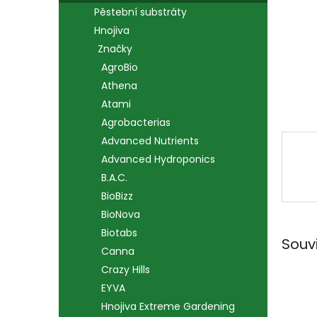
n
Pěstební substráty
e
Hnojiva
l
Značky
AgroBio
Athena
Atami
Agrobacterias
Advanced Nutrients
Advanced Hydroponics
B.A.C.
BioBizz
BioNova
Biotabs
Souv
Canna
Crazy Hills
EYVA
Hnojiva Extreme Gardening