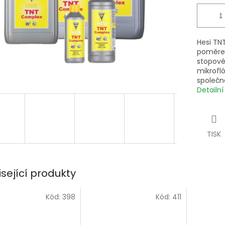
Hesi TN
poměrem
stopové 
mikrofló
společně
Detailn
TISK
isející produkty
Kód:
398
Kód:
411