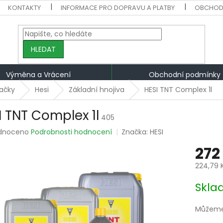
KONTAKTY
INFORMACE PRO DOPRAVU A PLATBY
OBCHOD
HLEDAT
Výměna a Vrácení
Obchodní podmínky
ačky
Hesi
Základní hnojiva
HESI TNT Complex 1l
I TNT Complex 1l
405
rné
dnoceno
Podrobnosti hodnocení
Značka:
HESI
ení
272
tu
224,79 
Měrná
Skla
cena:
ek.
Můžeme 