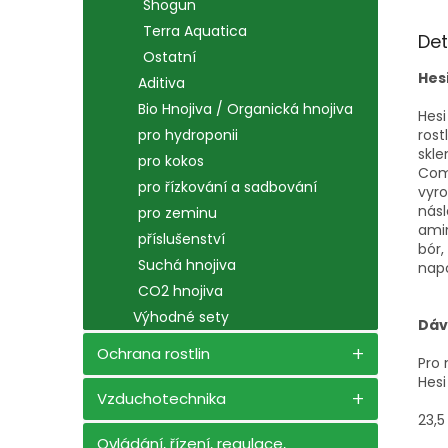
Shogun
Terra Aquatica
Det
Ostatní
Hes
Aditiva
Bio Hnojiva / Organická hnojiva
Hesi
rost
pro hydroponii
skle
pro kokos
Comp
pro řízkování a sadbování
vyro
násl
pro zeminu
amin
příslušenství
bór,
Suchá hnojiva
nap
CO2 hnojiva
Výhodné sety
Dáv
Ochrana rostlin
Pro 
Hesi
Vzduchotechnika
23,5
Ovládání, řízení, regulace,