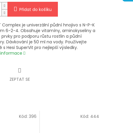
Přidat do košíku
T Complex je univerzální půdní hnojivo s N-P-K
 6-2-4. Obsahuje vitamíny, aminokyseliny a
prvky pro podporu růstu rostlin a půdní
ry. Dávkování je 50 ml na vody. Používejte
 s Hesi SuperVit pro nejlepší výsledky.
í informace
ZEPTAT SE
Kód:
396
Kód:
444