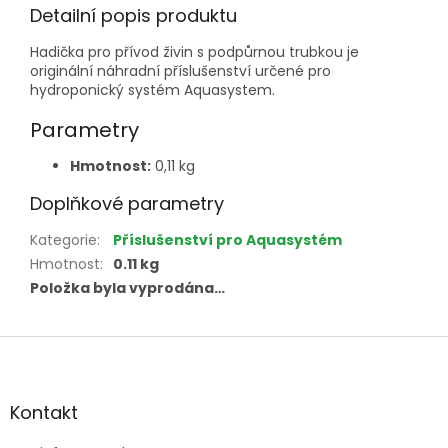
Detailní popis produktu
Hadička pro přívod živin s podpůrnou trubkou je
originální náhradní příslušenství určené pro
hydroponický systém Aquasystem.
Parametry
Hmotnost:
0,11 kg
Doplňkové parametry
Kategorie
:
Příslušenství pro Aquasystém
Hmotnost
:
0.11 kg
Položka byla vyprodána…
Z
á
p
a
Kontakt
t