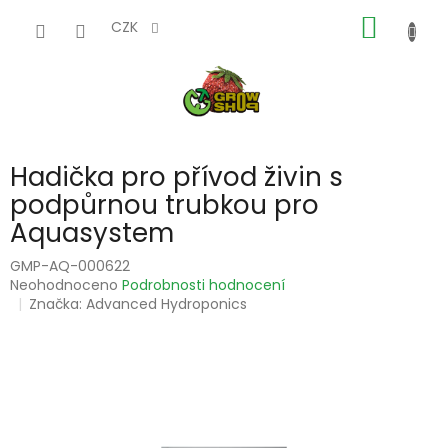
Přejít
NÁKUP
na
CZK
obsah
KOŠÍK
Hadička pro přívod živin s
podpůrnou trubkou pro
Aquasystem
GMP-AQ-000622
Průměrné
Neohodnoceno
Podrobnosti hodnocení
hodnocení
Značka:
Advanced Hydroponics
produktu
je
0,0
z
5
hvězdiček.