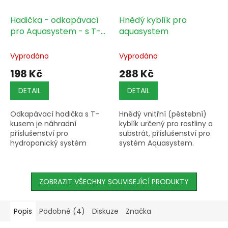
Hadička - odkapávací
Hnědý kyblík pro
pro Aquasystem - s T-
aquasystem
kusem
Vyprodáno
Vyprodáno
198 Kč
288 Kč
DETAIL
DETAIL
Odkapávací hadička s T-
Hnědý vnitřní (pěstební)
kusem je náhradní
kyblík určený pro rostliny a
příslušenství pro
substrát, příslušenství pro
hydroponický systém
systém Aquasystem.
Aquasystem.
ZOBRAZIT VŠECHNY SOUVISEJÍCÍ PRODUKTY
Popis
Podobné (4)
Diskuze
Značka