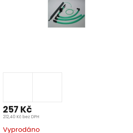
257 Kč
212,40 Kč bez DPH
Měrná
Vyprodáno
cena: