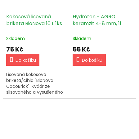
Kokosová lisovaná
Hydroton - AGRO
briketa BioNova 10 L 1ks
keramzit 4-8 mm, 1l
Skladem
Skladem
75 Kč
55 Kč
Do košíku
Do košíku
Lisovaná kokosová
briketa/cihla "BioNova
CocoBrick". Kvádr ze
slisovaného a vysušeného
kokosového vlákna o
velikosti 25x15x3 cm.