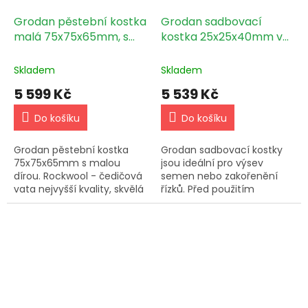
Grodan pěstební kostka
Grodan sadbovací
malá 75x75x65mm, s
kostka 25x25x40mm vč.
malou dírou 384ks box
sadbovače 2700ks box
Skladem
Skladem
5 599 Kč
5 539 Kč
Do košíku
Do košíku
Grodan pěstební kostka
Grodan sadbovací kostky
75x75x65mm s malou
jsou ideální pro výsev
dírou. Rockwool - čedičová
semen nebo zakořenění
vata nejvyšší kvality, skvělá
řízků. Před použitím
absorpční schopnost,
namočte ve vlažné vodě s
vyvážený poměr vody a
pH 5,8-6.
vzduchu.