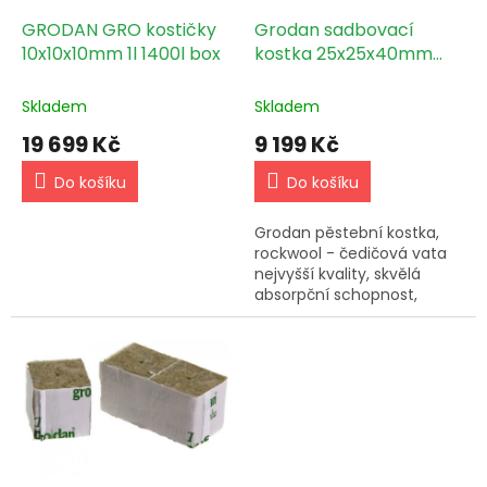
o
d
GRODAN GRO kostičky
Grodan sadbovací
u
10x10x10mm 1l 1400l box
kostka 25x25x40mm
k
bez sadbovače, s dírou
t
6000ks box
Skladem
Skladem
ů
19 699 Kč
9 199 Kč
Do košíku
Do košíku
Grodan pěstební kostka,
rockwool - čedičová vata
nejvyšší kvality, skvělá
absorpční schopnost,
rozměry: 25x25x40 - bez
díry.