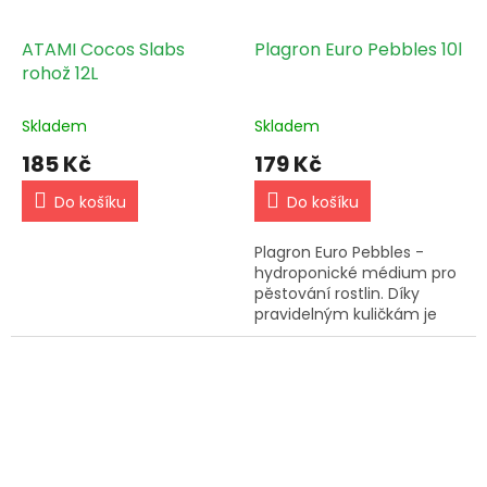
ATAMI Cocos Slabs
Plagron Euro Pebbles 10l
rohož 12L
Skladem
Skladem
185 Kč
179 Kč
Do košíku
Do košíku
Plagron Euro Pebbles -
hydroponické médium pro
pěstování rostlin. Díky
pravidelným kuličkám je
opakované použití možné.
Ideální pro kořínky a pH 6.8
- 8.3.