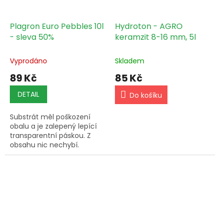
Plagron Euro Pebbles 10l
Hydroton - AGRO
- sleva 50%
keramzit 8-16 mm, 5l
Vyprodáno
Skladem
89 Kč
85 Kč
DETAIL
Do košíku
Substrát měl poškození
obalu a je zalepený lepící
transparentní páskou. Z
obsahu nic nechybí.
Prodáván z tohoto důvodu
za poloviční cenu. Skladem
pouze omezený počet ks.
Euro...