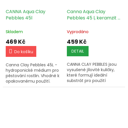
CANNA Aqua Clay
Canna Aqua Clay
Pebbles 45l
Pebbles 45 l, keramzit -
NATRŽENÝ
Skladem
Vyprodáno
469 Kč
459 Kč
DETAIL
Do košíku
CANNA CLAY PEBBLES jsou
Canna Clay Pebbles 45L -
vysušené jílovité kuličky,
hydroponické médium pro
které formují ideální
pěstování rostlin. Vhodné k
substrát pro použití
opakovanému použití.
zkušenými pěstiteli.
Expedice na Vaší adresu.
Fragmentace 10 - 20mm.
Hmotnost 16kg.