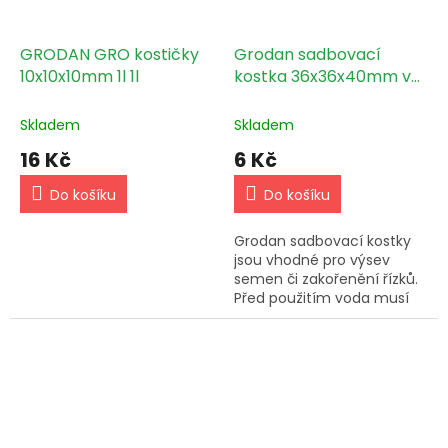
GRODAN GRO kostičky
Grodan sadbovací
10x10x10mm 1l 1l
kostka 36x36x40mm v
sadbovači 1ks 1ks
Skladem
Skladem
16 Kč
6 Kč
Do košíku
Do košíku
Grodan sadbovací kostky
jsou vhodné pro výsev
semen či zakořenění řízků.
Před použitím voda musí
mít pH 5,8-6 a být
dostatečně vlažná.