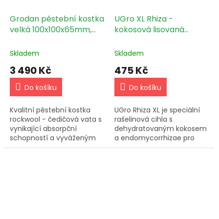
Grodan pěstební kostka
UGro XL Rhiza -
velká 100x100x65mm,
kokosová lisovaná
bez díry 216ks box
kostka 70l
Skladem
Skladem
3 490 Kč
475 Kč
Do košíku
Do košíku
Kvalitní pěstební kostka
UGro Rhiza XL je speciální
rockwool - čedičová vata s
rašelinová cihla s
vynikající absorpční
dehydratovaným kokosem
schopností a vyváženým
a endomycorrhizae pro
poměrem vody a vzduchu.
rychlejší růst rostlin.
Rozměry 100x100x65mm
Poskytuje výhody lepšího
bez díry.
příjmu vody a živin pro
odolnější...