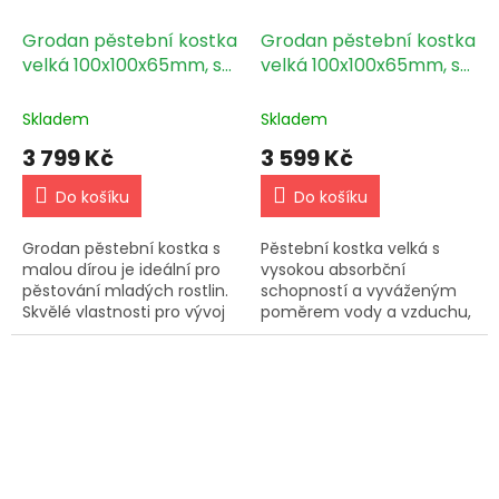
Grodan pěstební kostka
Grodan pěstební kostka
velká 100x100x65mm, s
velká 100x100x65mm, s
malou dírou 216ks box
velkou dírou 216ks box
Skladem
Skladem
3 799 Kč
3 599 Kč
Do košíku
Do košíku
Grodan pěstební kostka s
Pěstební kostka velká s
malou dírou je ideální pro
vysokou absorbční
pěstování mladých rostlin.
schopností a vyváženým
Skvělé vlastnosti pro vývoj
poměrem vody a vzduchu,
kořenového systému.
rozměry 100x100x65mm s
Snadné měření EC. Balená
dírou 40mm. Grodan
jednotlivě pro snadnou...
pěstební kostka rockwool -
čedičová vata...