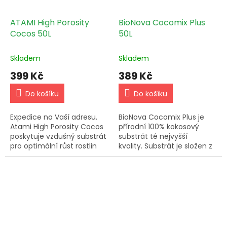
ATAMI High Porosity
BioNova Cocomix Plus
Cocos 50L
50L
Skladem
Skladem
399 Kč
389 Kč
Do košíku
Do košíku
Expedice na Vaší adresu.
BioNova Cocomix Plus je
Atami High Porosity Cocos
přírodní 100% kokosový
poskytuje vzdušný substrát
substrát té nejvyšší
pro optimální růst rostlin
kvality. Substrát je složen z
bez živin. Cena platí jen pro
rozdrcených a
doručení k Vám.
prosévaných kokosových
vláken palem původem ze
Srí Lanky.