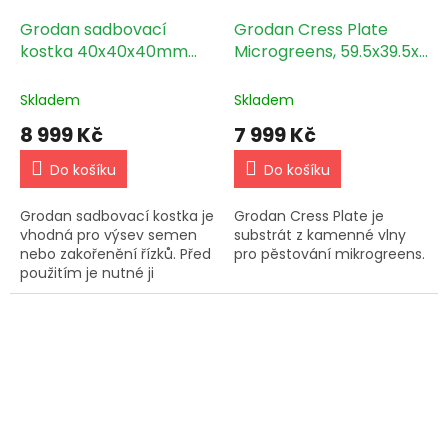
Grodan sadbovací
Grodan Cress Plate
kostka 40x40x40mm
Microgreens, 59.5x39.5x1
2250ks box
cm, 1 ks 50ks BOX
Skladem
Skladem
8 999 Kč
7 999 Kč
Do košíku
Do košíku
Grodan sadbovací kostka je
Grodan Cress Plate je
vhodná pro výsev semen
substrát z kamenné vlny
nebo zakořenění řízků. Před
pro pěstování mikrogreens.
použitím je nutné ji
namočit ve vlažné vodě s
pH 5,8-6.