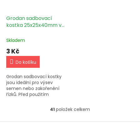
Grodan sadbovací
kostka 25x25x40mm vč.
sadbovače 1ks
Skladem
3 Kč
Do košíku
Grodan sadbovací kostky
jsou ideální pro výsev
semen nebo zakořenění
řízků. Před použitím
namočte ve vlažné vodě s
pH 5,8-6.
41
položek celkem
O
v
l
Z
á
á
d
p