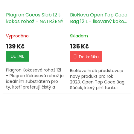
Plagron Cocos Slab 12 l,
BioNova Open Top Coco
kokos rohož - NATRŽENÝ
Bag 12 L - lisovaný kokos
včetně květníku
Vyprodáno
Skladem
139 Kč
135 Kč
DETAIL
Do košíku
Plagron Kokosová rohož 12l
BioNova hrdě představuje
- Plagron Kokosová rohož je
nový produkt pro rok
ideálním substrátem pro
2023, Open Top Coco Bag.
ty, kteří preferují čistý a
Sáček, který plní funkci
přírodní produkt. Tento
květináče, naplněný směsí
substrát splňuje nejpřísnější
slisovaného a vysušeného
normy kvality,...
kokosového vlákna. Ten...