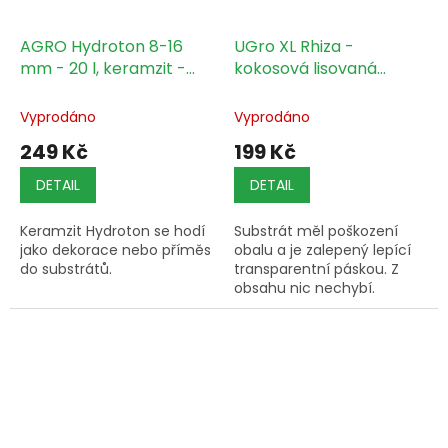
AGRO Hydroton 8-16
UGro XL Rhiza -
mm - 20 l, keramzit -
kokosová lisovaná
NATRŽENÝ
kostka 70l - sleva 50%
Vyprodáno
Vyprodáno
249 Kč
199 Kč
DETAIL
DETAIL
Keramzit Hydroton se hodí
Substrát měl poškození
jako dekorace nebo příměs
obalu a je zalepený lepící
do substrátů.
transparentní páskou. Z
obsahu nic nechybí.
Prodáván z tohoto důvodu
za poloviční cenu. Skladem
pouze omezený počet ks.
Velká...