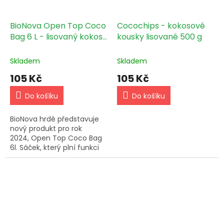
BioNova Open Top Coco
Cocochips - kokosové
Bag 6 L - lisovaný kokos
kousky lisované 500 g
včetně květníku
Skladem
Skladem
105 Kč
105 Kč
Do košíku
Do košíku
BioNova hrdě představuje
nový produkt pro rok
2024, Open Top Coco Bag
6l. Sáček, který plní funkci
květináče, naplněný směsí
slisovaného a vysušeného
kokosového vlákna. Ten...