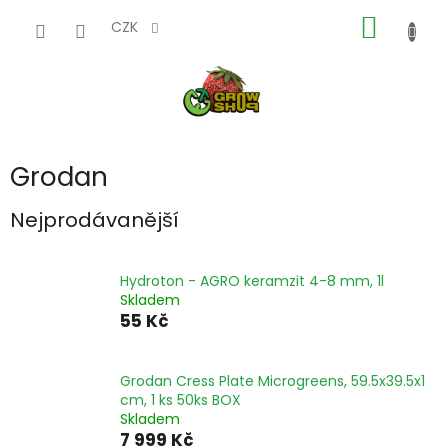
Přejít
NÁKUP
na
CZK
obsah
KOŠÍK
Grodan
Nejprodávanější
Hydroton - AGRO keramzit 4-8 mm, 1l
Skladem
55 Kč
Grodan Cress Plate Microgreens, 59.5x39.5x1
cm, 1 ks 50ks BOX
Skladem
7 999 Kč