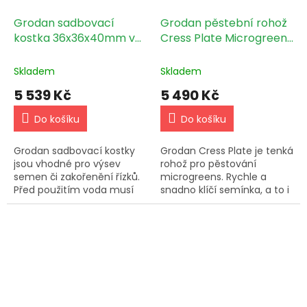
Grodan sadbovací
Grodan pěstební rohož
kostka 36x36x40mm v
Cress Plate Microgreens
sadbovači 1ks 1386ks
- 49,5x24x1cm 95ks BOX
box
Skladem
Skladem
5 539 Kč
5 490 Kč
Do košíku
Do košíku
Grodan sadbovací kostky
Grodan Cress Plate je tenká
jsou vhodné pro výsev
rohož pro pěstování
semen či zakořenění řízků.
microgreens. Rychle a
Před použitím voda musí
snadno klíčí semínka, a to i
mít pH 5,8-6 a být
bez vlivu na EC živného
dostatečně vlažná.
roztoku a pH. Použití s
speciálními podmiskami...