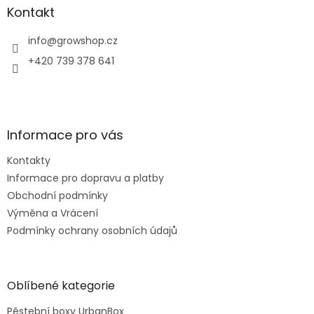
a
a
Kontakt
c
t
í
í
info
@
growshop.cz
p
r
+420 739 378 641
v
k
y
v
ý
Informace pro vás
p
i
Kontakty
s
u
Informace pro dopravu a platby
Obchodní podmínky
Výměna a Vrácení
Podmínky ochrany osobních údajů
Oblíbené kategorie
Pěstební boxy UrbanBox