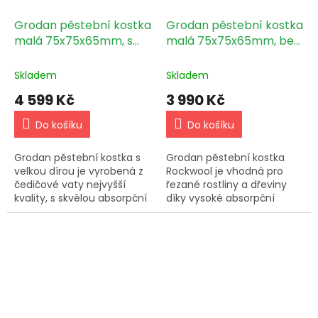
Grodan pěstební kostka
Grodan pěstební kostka
malá 75x75x65mm, s
malá 75x75x65mm, bez
velkou dírou 384ks box
díry 384ks box
Skladem
Skladem
4 599 Kč
3 990 Kč
Do košíku
Do košíku
Grodan pěstební kostka s
Grodan pěstební kostka
velkou dírou je vyrobená z
Rockwool je vhodná pro
čedičové vaty nejvyšší
řezané rostliny a dřeviny
kvality, s skvělou absorpční
díky vysoké absorpční
schopností. Rozměry:
schopnosti a vyváženému
75x75x65mm s velkou
poměru vody a vzduchu.
dírou 40mm.
Rozměry: 75x75x65 mm
bez díry.