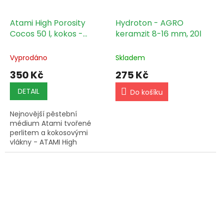
Atami High Porosity
Hydroton - AGRO
Cocos 50 l, kokos -
keramzit 8-16 mm, 20l
NATRŽENÝ
Vyprodáno
Skladem
350 Kč
275 Kč
DETAIL
Do košíku
Nejnovější pěstební
médium Atami tvořené
perlitem a kokosovými
vlákny - ATAMI High
Porosity Cocos 50l je
pufrovaný, důkladně
vyčištěný substrát s dobrou
strukturou a vysokou...