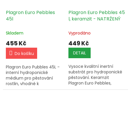
Plagron Euro Pebbles
Plagron Euro Pebbles 45
45l
l, keramzit - NATRŽENÝ
Skladem
Vyprodáno
455 Kč
449 Kč
DETAIL
Do košíku
Vysoce kvalitní inertní
Plagron Euro Pubbles 45L -
substrát pro hydroponické
interní hydroponické
pěstování. Keramzit
médium pro pěstování
Plagron Euro Pebbles,
rostlin, vhodné k
objem 45L. Velikost kuliček
opakovanému použití.
8-16mm.
Dostupné pouze při
expedici na Vaši adresu.