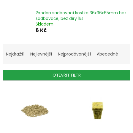
Grodan sadbovací kostka 36x36x65mm bez
sadbovače, bez díry 1ks
Skladem
6 Kč
Ř
a
Nejdražší
Nejlevnější
Nejprodávanější
Abecedně
z
e
n
OTEVŘÍT FILTR
í
p
V
r
ý
o
p
d
i
u
s
k
p
t
r
ů