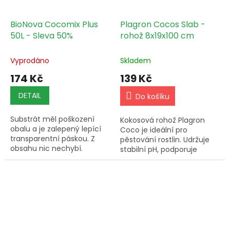
BioNova Cocomix Plus
Plagron Cocos Slab -
50L - Sleva 50%
rohož 8x19x100 cm
Vyprodáno
Skladem
174 Kč
139 Kč
DETAIL
Do košíku
Substrát měl poškození
Kokosová rohož Plagron
obalu a je zalepený lepící
Coco je ideální pro
transparentní páskou. Z
pěstování rostlin. Udržuje
obsahu nic nechybí.
stabilní pH, podporuje
Prodáván z tohoto důvodu
kořenovou soustavu a lze
za poloviční cenu. Skladem
používat opakovaně s
pouze omezený počet ks.
hnojivy Plagron Coco A+B
BioNova...
pro nejlepší...