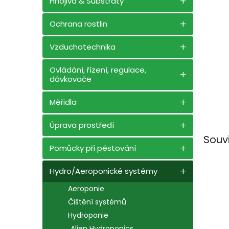
a
Hnojiva & Substráty
n
e
Ochrana rostlin
l
Vzduchotechnika
Ovládání, řízení, regulace,
dávkovače
Měřidla
Úprava prostředí
Souv
Pomůcky při pěstování
Hydro/Aeroponické systémy
Aeroponie
Čištění systémů
Hydroponie
Alien Hydroponics