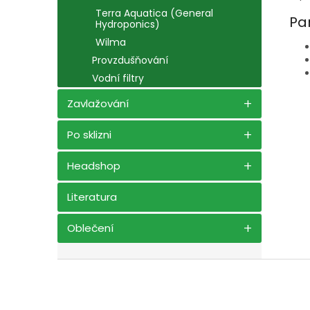
Terra Aquatica (General
Pa
Hydroponics)
Wilma
Provzdušňování
Vodní filtry
Zavlažování
Po sklizni
Headshop
Literatura
Oblečení
Z
á
p