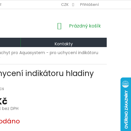
NÍ PODMÍNKY
VÝMĚNA A VRÁCENÍ
CZK
Přihlášení
PODMÍNKY OCHRANY OS
NÁKUPNÍ
Prázdný košík
KOŠÍK
Kontakty
 úchyt pro Aquasystem - pro uchycení indikátoru
y
ycení indikátoru hladiny
cs
Kč
č bez DPH
odáno