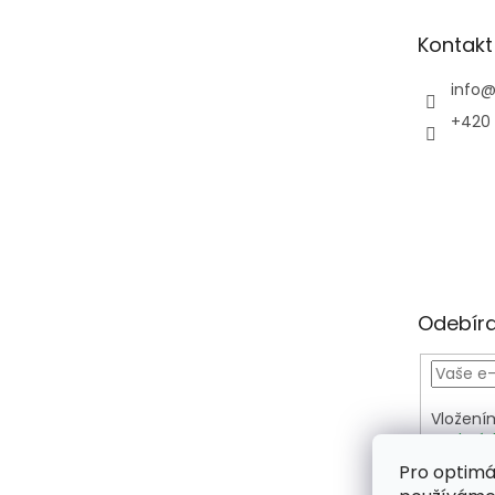
a
t
Kontakt
í
info
+420 
Odebíra
Vložení
osobníc
PŘIH
Pro optimá