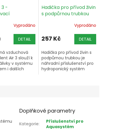
 3 -
Hadička pro přívod živin
vací
s podpůrnou trubkou
učná pumpa pro
pro Aquasystem
Vyprodáno
Vyprodáno
stem
č
257 Kč
DETAIL
DETAIL
čná vzduchová
Hadička pro přívod živin s
ent Air 3 slouží k
podpůrnou trubkou je
álivky v systému
náhradní příslušenství pro
em i dalších
hydroponický systém
ických
Aquasystem.
; váží 0,32 kg.
Doplňkové parametry
ystému
Příslušenství pro
Kategorie
:
Aquasystém