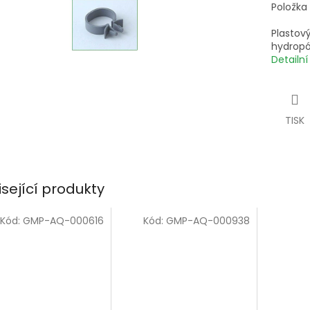
Položka
Plastový
hydrop
Detailn
TISK
isející produkty
Kód:
GMP-AQ-000616
Kód:
GMP-AQ-000938