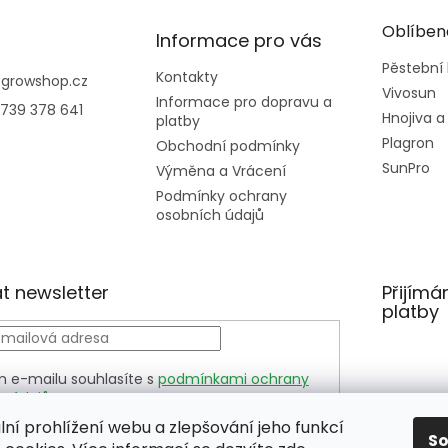
Oblíben
Informace pro vás
Pěstební
Kontakty
@
growshop.cz
Vivosun
Informace pro dopravu a
739 378 641
Hnojiva a
platby
Plagron
Obchodní podmínky
SunPro
Výměna a Vrácení
Podmínky ochrany
osobních údajů
t newsletter
Přijímá
platby
m e-mailu souhlasíte s
podmínkami ochrany
h údajů
LÁSIT
lní prohlížení webu a zlepšování jeho funkcí
S