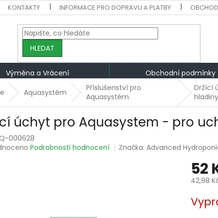
KONTAKTY
INFORMACE PRO DOPRAVU A PLATBY
OBCHOD
HLEDAT
Výměna a Vrácení
Obchodní podmínky
Příslušenství pro
Držící
ie
Aquasystém
Aquasystém
hladin
ící úchyt pro Aquasystem - pro uch
Q-000628
rné
dnoceno
Podrobnosti hodnocení
Značka:
Advanced Hydroponi
ení
52 
tu
42,98 K
Měrná
Vypr
cena:
ek.