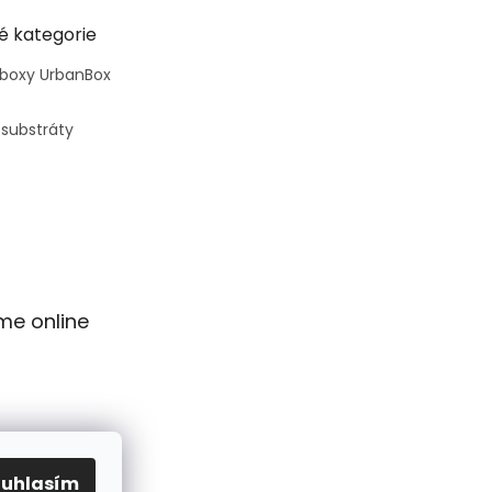
é kategorie
 boxy UrbanBox
 substráty
me online
ouhlasím