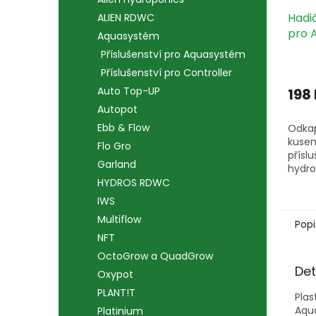
Hadi
ALIEN RDWC
pro 
Aquasystém
kus
Příslušenství pro Aquasystém
Příslušenství pro Controller
Auto Top-UP
198
Autopot
Ebb & Flow
Odkap
kusem
Flo Gro
přísl
Garland
hydro
Aqua
HYDROS RDWC
IWS
Multiflow
Popi
NFT
OctoGrow a QuadGrow
Det
Oxypot
PLANT!T
Plas
Aqu
Platinium