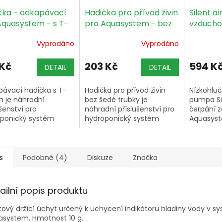
čka - odkapávací
Hadička pro přívod živin
Silent air
Aquasystem - s T-
pro Aquasystem - bez
vzducho
em
šedé trubky
nízkohl
Vyprodáno
Vyprodáno
Aquasy
 Kč
203 Kč
594 K
DETAIL
DETAIL
ávací hadička s T-
Hadička pro přívod živin
Nízkohlu
 je náhradní
bez šedé trubky je
pumpa Sil
ušenství pro
náhradní příslušenství pro
čerpání z
ponický systém
hydroponický systém
Aquasyst
system.
Aquasystem.
hydropon
systémech
s
Podobné (4)
Diskuze
Značka
ailní popis produktu
tový držící úchyt určený k uchycení indikátoru hladiny vody v s
asystem. Hmotnost 10 g.