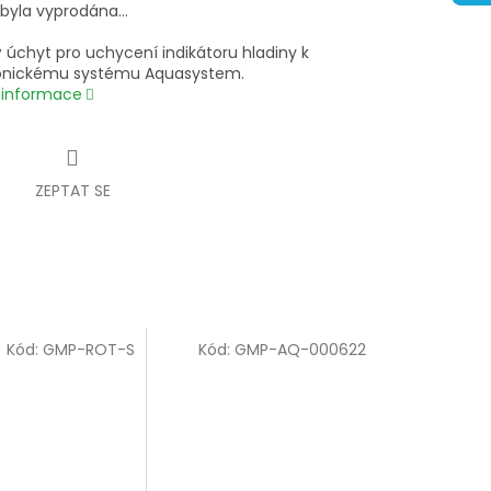
 byla vyprodána…
 úchyt pro uchycení indikátoru hladiny k
ónickému systému Aquasystem.
í informace
ZEPTAT SE
Kód:
GMP-ROT-S
Kód:
GMP-AQ-000622