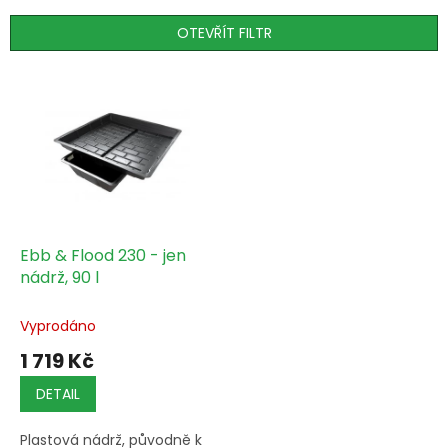
e
n
OTEVŘÍT FILTR
í
p
V
r
ý
o
p
d
i
u
s
k
p
t
r
ů
o
d
Ebb & Flood 230 - jen
u
nádrž, 90 l
k
t
Vyprodáno
ů
1 719 Kč
DETAIL
Plastová nádrž, původně k