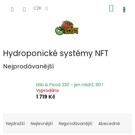
Přejít
NÁKUP
na
CZK
obsah
KOŠÍK
Hydroponické systémy NFT
Nejprodávanější
Ebb & Flood 230 - jen nádrž, 90 l
Vyprodáno
1 719 Kč
Ř
a
Nejdražší
Nejlevnější
Nejprodávanější
Abecedně
z