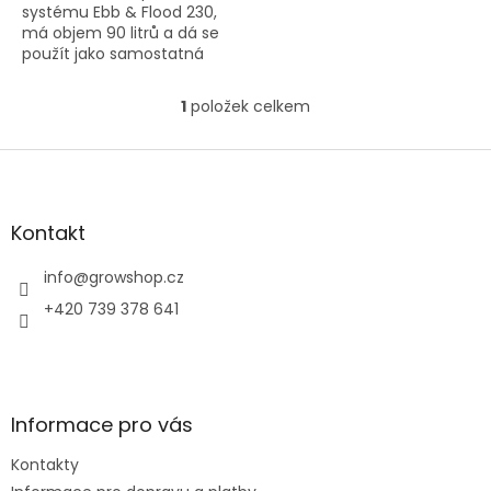
systému Ebb & Flood 230,
má objem 90 litrů a dá se
použít jako samostatná
nádrž na zálivku. Rozměry
113x64x22 cm. Obrázek je
1
položek celkem
O
ilustrační. Nejedná se o...
v
l
Z
á
á
d
p
a
a
Kontakt
c
t
í
í
info
@
growshop.cz
p
r
+420 739 378 641
v
k
y
v
ý
Informace pro vás
p
i
Kontakty
s
u