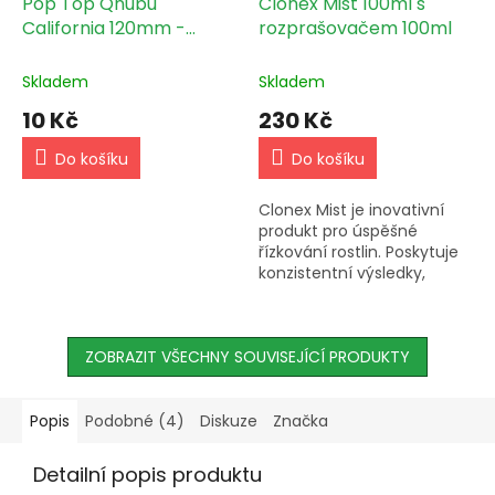
Pop Top Qnubu
Clonex Mist 100ml s
California 120mm -
rozprašovačem 100ml
uzavíratelná kapesní
dóza
Skladem
Skladem
10 Kč
230 Kč
Do košíku
Do košíku
Clonex Mist je inovativní
produkt pro úspěšné
řízkování rostlin. Poskytuje
konzistentní výsledky,
rychlý růst kořenů a silné,
zdravé rostliny. Nezávislé
studie prokázaly...
ZOBRAZIT VŠECHNY SOUVISEJÍCÍ PRODUKTY
Popis
Podobné (4)
Diskuze
Značka
Detailní popis produktu