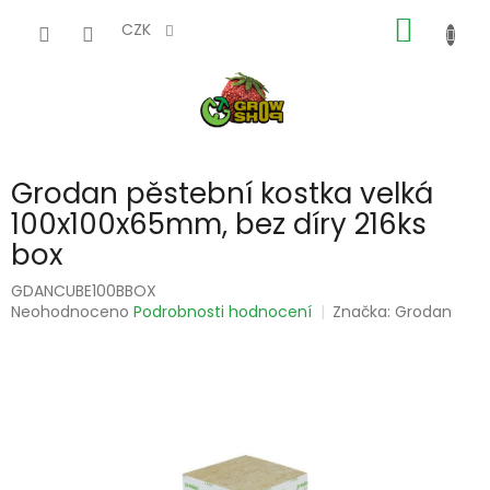
Přejít
NÁKUP
na
CZK
obsah
KOŠÍK
Grodan pěstební kostka velká
100x100x65mm, bez díry 216ks
box
GDANCUBE100BBOX
Průměrné
Neohodnoceno
Podrobnosti hodnocení
Značka:
Grodan
hodnocení
produktu
je
0,0
z
5
hvězdiček.