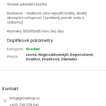
Grodan pěstební kostka.
Rockwool - čedičová vata nejvyšší kvality, skvělá
absorpční schopnost (vyvážený poměr vody a
vzduchu).
Rozměry: 100x100x65 mm, bez díry
Doplňkové parametry
Kategorie
:
Grodan
Levné, Nejprodávanější, Doporučené,
PFHGX
:
Kvalitní, Značkové, Základní
Z
á
p
a
Kontakt
t
í
info
@
growshop.cz
+420 739 378 641