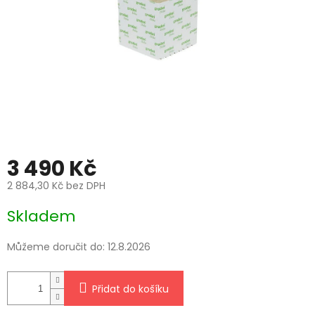
3 490 Kč
2 884,30 Kč bez DPH
Měrná
Skladem
cena:
Můžeme doručit do:
12.8.2026
Přidat do košíku