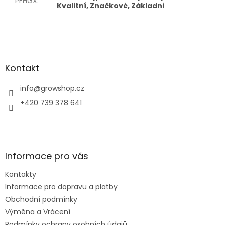
PFHGX
:
Kvalitní, Značkové, Základní
Z
á
p
a
Kontakt
t
í
info
@
growshop.cz
+420 739 378 641
Informace pro vás
Kontakty
Informace pro dopravu a platby
Obchodní podmínky
Výměna a Vrácení
Podmínky ochrany osobních údajů