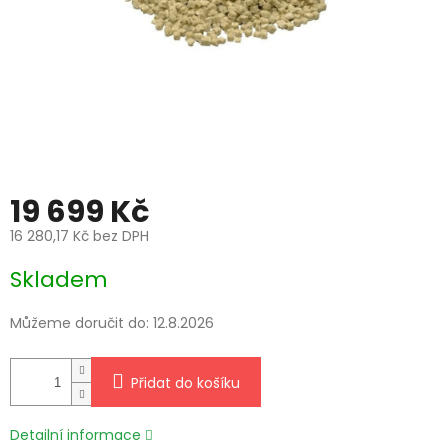
19 699 Kč
16 280,17 Kč bez DPH
Měrná
Skladem
cena:
Můžeme doručit do:
12.8.2026
Přidat do košíku
Detailní informace