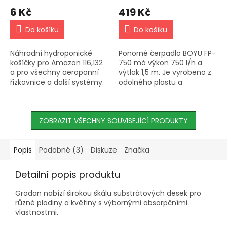
6 Kč
419 Kč
Do košíku
Do košíku
Náhradní hydroponické
Ponorné čerpadlo BOYU FP-
košíčky pro Amazon 116,132
750 má výkon 750 l/h a
a pro všechny aeroponní
výtlak 1,5 m. Je vyrobeno z
řizkovnice a další systémy.
odolného plastu a
Průměr 5cm.
nerezové oceli a je vhodné
pro akvária a pěstební
nádrže. Nízká spotřeba a
ZOBRAZIT VŠECHNY SOUVISEJÍCÍ PRODUKTY
dlouhá...
Popis
Podobné (3)
Diskuze
Značka
Detailní popis produktu
Grodan nabízí širokou škálu substrátových desek pro
různé plodiny a květiny s výbornými absorpčními
vlastnostmi.