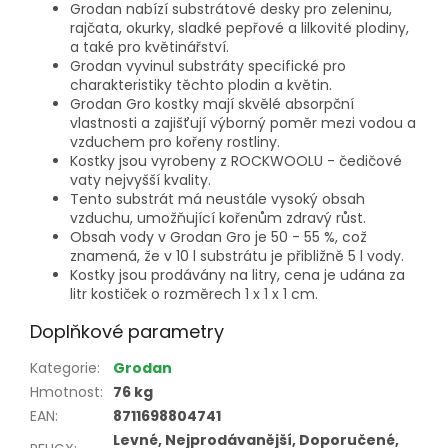
Grodan nabízí substrátové desky pro zeleninu,
rajčata, okurky, sladké pepřové a lilkovité plodiny,
a také pro květinářství.
Grodan vyvinul substráty specifické pro
charakteristiky těchto plodin a květin.
Grodan Gro kostky mají skvělé absorpční
vlastnosti a zajišťují výborný poměr mezi vodou a
vzduchem pro kořeny rostliny.
Kostky jsou vyrobeny z ROCKWOOLU - čedičové
vaty nejvyšší kvality.
Tento substrát má neustále vysoký obsah
vzduchu, umožňující kořenům zdravý růst.
Obsah vody v Grodan Gro je 50 - 55 %, což
znamená, že v 10 l substrátu je přibližně 5 l vody.
Kostky jsou prodávány na litry, cena je udána za
litr kostiček o rozměrech 1 x 1 x 1 cm.
Doplňkové parametry
Kategorie
:
Grodan
Hmotnost
:
76 kg
EAN
:
8711698804741
Levné, Nejprodávanější, Doporučené,