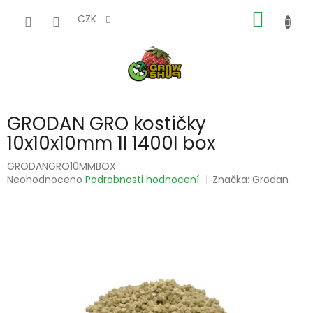
Přejít
NÁKUP
na
CZK
obsah
KOŠÍK
GRODAN GRO kostičky
10x10x10mm 1l 1400l box
GRODANGRO10MMBOX
Průměrné
Neohodnoceno
Podrobnosti hodnocení
Značka:
Grodan
hodnocení
produktu
je
0,0
z
5
hvězdiček.