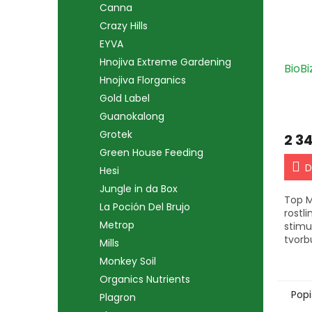
Canna
Crazy Hills
EYVA
Hnojiva Extreme Gardening
BioB
Hnojiva Florganics
Gold Label
Guanokalong
Grotek
2 3
Green House Feeding
D
Hesi
Jungle in da Box
Top M
La Poción Del Brujo
rostl
Metrop
stimu
tvorb
Mills
produ
Monkey Soil
výživ
nebo 
Organics Nutrients
období
Popi
Plagron