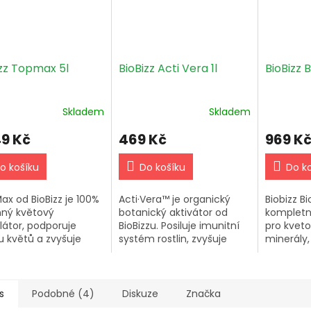
izz Topmax 5l
BioBizz Acti Vera 1l
BioBizz 
Skladem
Skladem
49 Kč
469 Kč
969 K
o košíku
Do košíku
Do k
ax od BioBizz je 100%
Acti·Vera™ je organický
Biobizz B
inný květový
botanický aktivátor od
kompletní
látor, podporuje
BioBizzu. Posiluje imunitní
pro kveto
u květů a zvyšuje
systém rostlin, zvyšuje
minerály,
kci. Používejte ho ve
vstřebávání živin a
rostlinn
ných prostředcích
napomáhá jejich růstu a
bohatou 
vodě, aplikujte v
kvetení. Používejte 5 ml při
2-5 ml na l
...
každé...
s
Podobné (4)
Diskuze
Značka