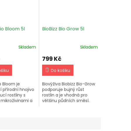
Bio Bloom 5l
BioBizz Bio Grow 5l
Skladem
Skladem
č
799 Kč
ošíku
Do košíku
io Bloom je
Biovýživa Biobizz Bio-Grow
 přírodní hnojivo
podporuje bujný růst
ucí rostliny s
rostlin a je vhodná pro
 mikroživinami a
většinu půdních směsí.
ými hormony pro
Doporučené dávkování je
úrodu. Dávkování
2-4 ml na litr vody při
itr vody....
každém zalévání.