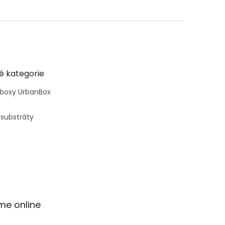
é kategorie
 boxy UrbanBox
 substráty
me online