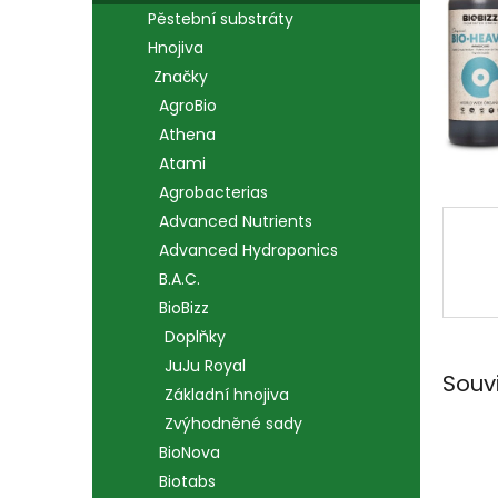
n
Pěstební substráty
e
Hnojiva
l
Značky
AgroBio
Athena
Atami
Agrobacterias
Advanced Nutrients
Advanced Hydroponics
B.A.C.
BioBizz
Doplňky
JuJu Royal
Souv
Základní hnojiva
Zvýhodněné sady
BioNova
Biotabs