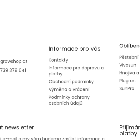
Oblíben
Informace pro vás
Pěstební
Kontakty
@
growshop.cz
Vivosun
Informace pro dopravu a
739 378 641
Hnojiva a
platby
Plagron
Obchodní podmínky
SunPro
Výměna a Vrácení
Podmínky ochrany
osobních údajů
t newsletter
Přijímá
platby
ůj e-mail a my vám budeme zasílat informace o