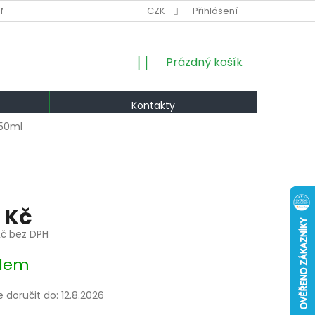
NÍ PODMÍNKY
VÝMĚNA A VRÁCENÍ
CZK
Přihlášení
PODMÍNKY OCHRANY OS
NÁKUPNÍ
Prázdný košík
KOŠÍK
Kontakty
250ml
 Kč
Kč bez DPH
dem
doručit do:
12.8.2026