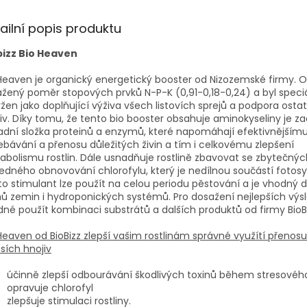
ailní popis produktu
bizz Bio Heaven
Heaven je organický energetický booster od Nizozemské firmy. 
žený poměr stopových prvků N-P-K (0,91-0,18-0,24) a byl speci
žen jako doplňující výživa všech listovích sprejů a podpora osta
iv. Díky tomu, že tento bio booster obsahuje aminokyseliny je 
adní složka proteinů a enzymů, které napomáhají efektivnějším
ebávání a přenosu důležitých živin a tím i celkovému zlepšení
bolismu rostlin. Dále usnadňuje rostlině zbavovat se zbytečnýc
edného obnovování chlorofylu, který je nedílnou součástí fotosy
o stimulant lze použít na celou periodu pěstování a je vhodný 
ů zemin i hydroponických systémů. Pro dosažení nejlepších výsl
né použít kombinaci substrátů a dalších produktů od firmy BioBi
Heaven od BioBizz zlepší vašim rostlinám správné využítí přenosu 
ích hnojiv
účinně zlepší odbourávání škodlivých toxinů během stresovéh
opravuje chlorofyl
zlepšuje stimulaci rostliny.