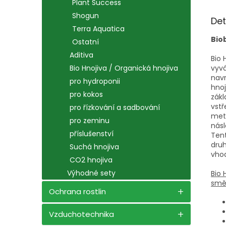
Plant Success
Shogun
Det
Terra Aquatica
Bio
Ostatní
Aditiva
Bio 
vyvá
Bio Hnojiva / Organická hnojiva
navr
pro hydroponii
hnoj
pro kokos
zákl
vstř
pro řízkování a sadbování
meta
pro zeminu
násl
příslušenství
Tent
druh
Suchá hnojiva
vhod
CO2 hnojiva
Výhodné sety
Bio 
směs
Ochrana rostlin
Vzduchotechnika