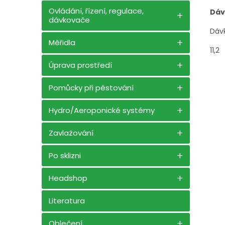
Ovládání, řízení, regulace,
Dáv
dávkovače
Dávk
Měřidla
11,2
Úprava prostředí
Pomůcky při pěstování
Hydro/Aeroponické systémy
Zavlažování
Po sklizni
Headshop
Literatura
Oblečení