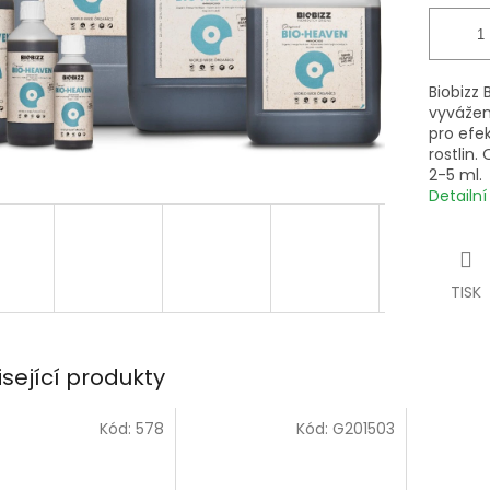
Biobizz 
vyvážen
pro efe
rostlin.
2-5 ml.
Detailn
TISK
isející produkty
Kód:
578
Kód:
G201503