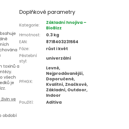
Doplňkové parametry
Základní hnojiva –
Kategorie
:
BioBizz
Obsahuje
Hmotnost
:
0.3 kg
álně
EAN
:
8718403231564
tních
Fáze
:
růst i květ
zachována
u
Pěstební
univerzální
styl
:
h toxinů a
Levné,
ntézy.
Nejprodávanější,
do všech
Doporučené,
PFHGX
:
edků je
Kvalitní, Značkové,
zz.
Základní, Outdoor,
Indoor
živin ve
Použití
:
Aditiva
o období