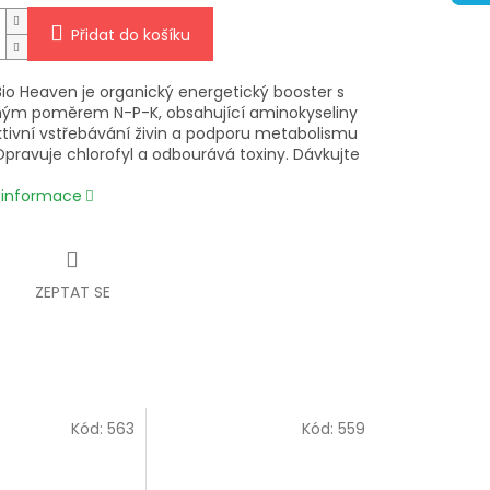
Přidat do košíku
Bio Heaven je organický energetický booster s
ým poměrem N-P-K, obsahující aminokyseliny
ktivní vstřebávání živin a podporu metabolismu
 Opravuje chlorofyl a odbourává toxiny. Dávkujte
í informace
ZEPTAT SE
Kód:
563
Kód:
559