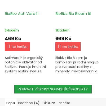
BioBizz Acti Vera 1l
BioBizz Bio Bloom 5l
Skladem
Skladem
469 Kč
969 Kč
Do košíku
Do košíku
Acti·Vera™ je organický
Biobizz Bio Bloom je
botanický aktivátor od
kompletní přírodní hnojivo
BioBizzu. Posiluje imunitní
pro kvetoucí rostliny s
systém rostlin, zvyšuje
minerály, mikroživinami a
vstřebávání živin a
rostlinnými hormony pro
napomáhá jejich růstu a
bohatou úrodu. Dávkování
kvetení. Používejte 5 ml při
2-5 ml na litr vody....
každé...
ZOBRAZIT VŠECHNY SOUVISEJÍCÍ PRODUKTY
Popis
Podobné (4)
Diskuze
Značka