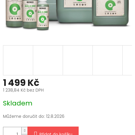
1 499 Kč
1 238,84 Kč bez DPH
Měrná
Skladem
cena:
Můžeme doručit do:
12.8.2026
Přidat do košíku