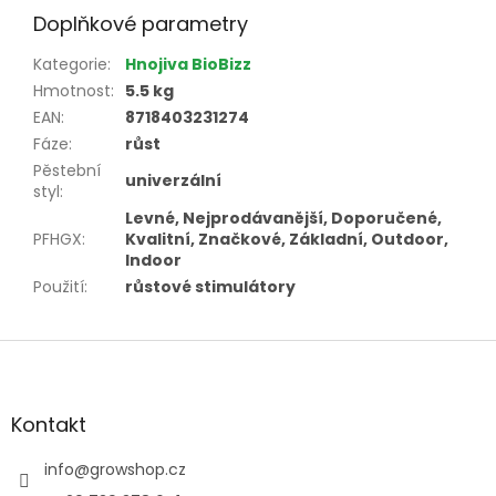
Doplňkové parametry
Kategorie
:
Hnojiva BioBizz
Hmotnost
:
5.5 kg
EAN
:
8718403231274
Fáze
:
růst
Pěstební
univerzální
styl
:
Levné, Nejprodávanější, Doporučené,
PFHGX
:
Kvalitní, Značkové, Základní, Outdoor,
Indoor
Použití
:
růstové stimulátory
Z
á
p
a
Kontakt
t
í
info
@
growshop.cz