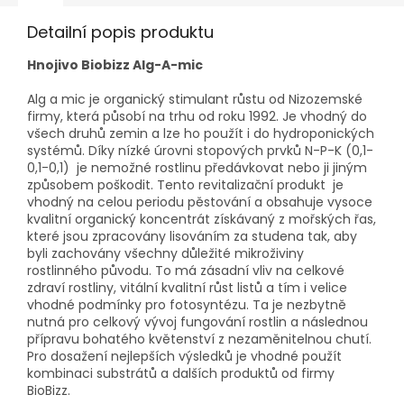
Detailní popis produktu
Hnojivo Biobizz Alg-A-mic
Alg a mic je organický stimulant růstu od Nizozemské
firmy, která působí na trhu od roku 1992. Je vhodný do
všech druhů zemin a lze ho použít i do hydroponických
systémů. Díky nízké úrovni stopových prvků N-P-K (0,1-
0,1-0,1) je nemožné rostlinu předávkovat nebo ji jiným
způsobem poškodit. Tento revitalizační produkt je
vhodný na celou periodu pěstování a obsahuje vysoce
kvalitní organický koncentrát získávaný z mořských řas,
které jsou zpracovány lisováním za studena tak, aby
byli zachovány všechny důležité mikroživiny
rostlinného původu. To má zásadní vliv na celkové
zdraví rostliny, vitální kvalitní růst listů a tím i velice
vhodné podmínky pro fotosyntézu. Ta je nezbytně
nutná pro celkový vývoj fungování rostlin a následnou
přípravu bohatého květenství z nezaměnitelnou chutí.
Pro dosažení nejlepších výsledků je vhodné použít
kombinaci substrátů a dalších produktů od firmy
BioBizz.