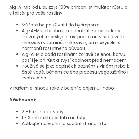
Alg-A-Mic od BioBizz je 100% přírodní stimulátor růstu a
vitalizér pro vaše rostliny
Můžete ho používat i do hydroponie
Alg-A-Mic obsahuje koncentrát ze zastudena
lisovaných mořských řas, proto má v sobě velké
množství vitamínů, mikroživin, aminokyselin a
hormonů rostlinného původu
Alg-A-Mic dodá rostlinám zdravě zelenou barvu,
posílí jejich růst a zvýší odolnost proti nemocem.
Používá se jako doplněk k běžným živinám nebo k
čisté vodě, během celého procesu vegetačního i
kvetoucího.
V našem e-shopu také v balení o objemu,, nebo.
Dávkování:
2 - 5 ml na litr vody
1 - 3 ml na litr postřiku na listy
Aplikujte na vrchní a spodní stranu listů.