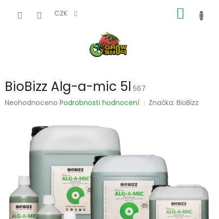
Přejít
NÁKUP
na
CZK
obsah
KOŠÍK
BioBizz Alg-a-mic 5l
567
Průměrné
Neohodnoceno
Podrobnosti hodnocení
Značka:
BioBizz
hodnocení
produktu
je
0,0
z
5
hvězdiček.