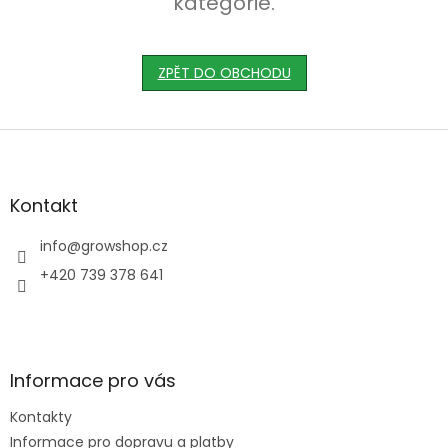
kategorie.
ZPĚT DO OBCHODU
Z
á
p
a
Kontakt
t
í
info
@
growshop.cz
+420 739 378 641
Informace pro vás
Kontakty
Informace pro dopravu a platby