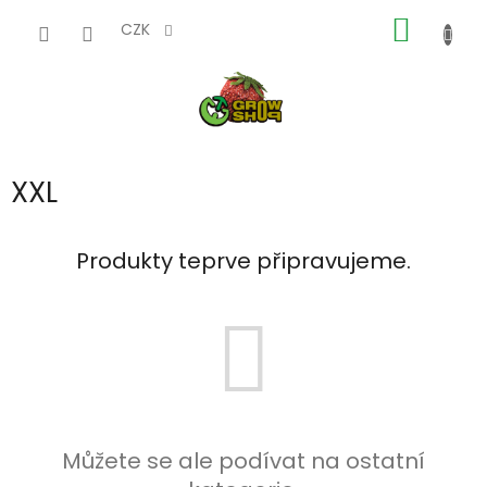
Přejít
NÁKUP
na
CZK
obsah
KOŠÍK
XXL
Produkty teprve připravujeme.
Můžete se ale podívat na ostatní