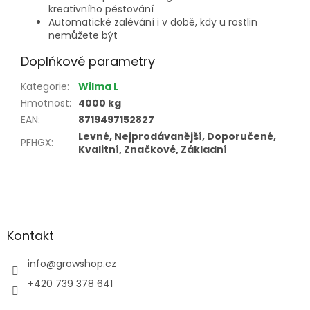
kreativního pěstování
Automatické zalévání i v době, kdy u rostlin
nemůžete být
Doplňkové parametry
Kategorie
:
Wilma L
Hmotnost
:
4000 kg
EAN
:
8719497152827
Levné, Nejprodávanější, Doporučené,
PFHGX
:
Kvalitní, Značkové, Základní
Z
á
p
a
Kontakt
t
í
info
@
growshop.cz
+420 739 378 641