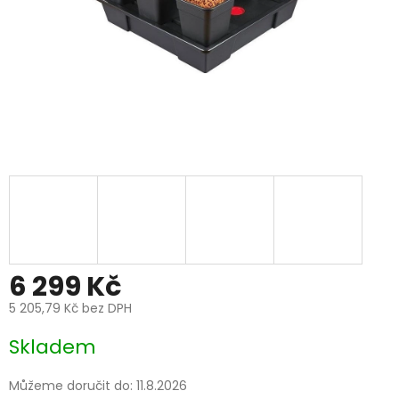
6 299 Kč
5 205,79 Kč bez DPH
Měrná
Skladem
cena:
Můžeme doručit do:
11.8.2026