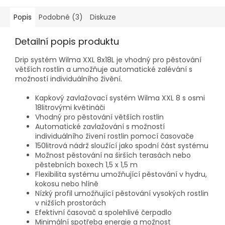
Popis
Podobné (3)
Diskuze
Detailní popis produktu
Drip systém Wilma XXL 8x18L je vhodný pro pěstování
větších rostlin a umožňuje automatické zalévání s
možností individuálního živění.
Kapkový zavlažovací systém Wilma XXL 8 s osmi
18litrovými květináči
Vhodný pro pěstování větších rostlin
Automatické zavlažování s možností
individuálního živení rostlin pomocí časovače
150litrová nádrž sloužící jako spodní část systému
Možnost pěstování na širších terasách nebo
pěstebních boxech 1,5 x 1,5 m
Flexibilita systému umožňující pěstování v hydru,
kokosu nebo hlíně
Nízký profil umožňující pěstování vysokých rostlin
v nižších prostorách
Efektivní časovač a spolehlivé čerpadlo
Minimální spotřeba energie a možnost