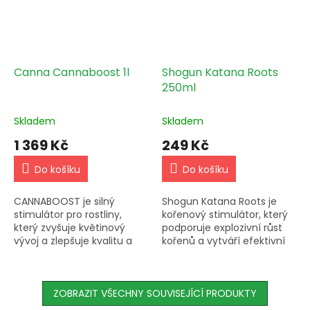
Canna Cannaboost 1l
Shogun Katana Roots
250ml
Skladem
Skladem
1 369 Kč
249 Kč
Do košíku
Do košíku
CANNABOOST je silný
Shogun Katana Roots je
stimulátor pro rostliny,
kořenový stimulátor, který
který zvyšuje květinový
podporuje explozivní růst
vývoj a zlepšuje kvalitu a
kořenů a vytváří efektivní
sklizeň. Má univerzální
strukturu pro vstřebání
použití a zlepšuje zrání
živin. Ideální pro vegetativní
plodů a jejich ochranu.
podporu a...
Také...
ZOBRAZIT VŠECHNY SOUVISEJÍCÍ PRODUKTY