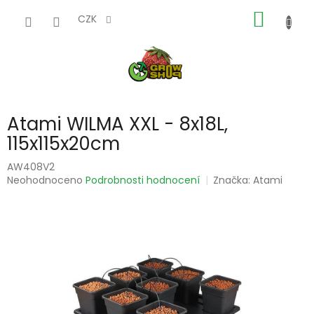
Přejít
NÁKUP
na
CZK
obsah
KOŠÍK
Atami WILMA XXL - 8x18L,
115x115x20cm
AW408V2
Průměrné
Neohodnoceno
Podrobnosti hodnocení
Značka:
Atami
hodnocení
produktu
je
0,0
z
5
hvězdiček.