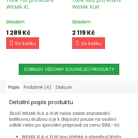
Tank 70L pro Atami
Tank 180L pro Atami
WILMA XL
WILMA XLW
Skladem
Skladem
1 289 Kč
2 119 Kč
Do košíku
Do košíku
ZOBRAZIT VŠECHNY SOUVISEJÍCÍ PRODUKTY
Popis
Podobné (4)
Diskuze
Detailní popis produktu
Zboží WILMA XL4 a XLW nelze zaslat standardní
balíkovou službou a je k dispozici pouze na osobní
odběr nebo po speciální přepravě za cenu 999,- Kč.
WILMA XL4 a XLW jsou křehké a přesahují limity