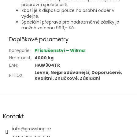
přepravní společnosti.
Zboží je k dispozici pouze na osobní odběr v
výdejně.
Speciální přeprava pro nadrozměrné zásilky je
možná za cenu 999,- Kč.
Doplňkové parametry
Kategorie
:
Příslušenství – Wilma
Hmotnost
:
4000 kg
EAN
:
HAW304TR
Levné, Nejprodávanější, Doporučené,
PFHGX
:
Kvalitní, Značkové, Základní
Z
á
p
a
Kontakt
t
í
info
@
growshop.cz