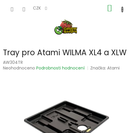
Přejít
NÁKUP
na
CZK
obsah
KOŠÍK
Tray pro Atami WILMA XL4 a XLW
AW304TR
Průměrné
Neohodnoceno
Podrobnosti hodnocení
Značka:
Atami
hodnocení
produktu
je
0,0
z
5
hvězdiček.