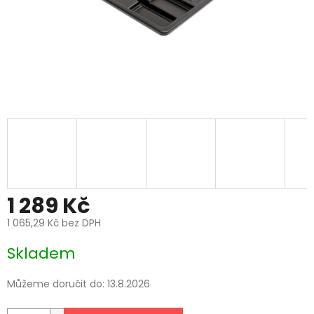
1 289 Kč
1 065,29 Kč bez DPH
Měrná
Skladem
cena:
Můžeme doručit do:
13.8.2026