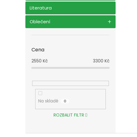
Literatura
Oblečení
Cena
2550
Kč
3300
Kč
Na skladě
0
ROZBALIT FILTR
Z