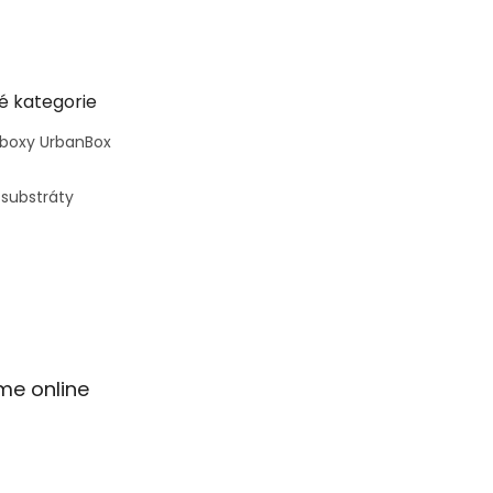
é kategorie
 boxy UrbanBox
 substráty
me online