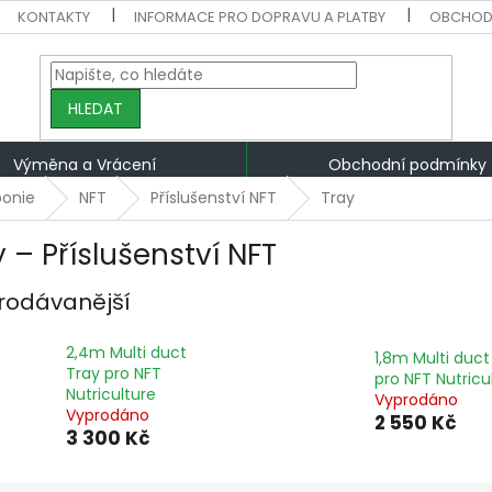
KONTAKTY
INFORMACE PRO DOPRAVU A PLATBY
OBCHOD
HLEDAT
Výměna a Vrácení
Obchodní podmínky
ponie
NFT
Příslušenství NFT
Tray
y – Příslušenství NFT
rodávanější
2,4m Multi duct
1,8m Multi duct
Tray pro NFT
pro NFT Nutricu
Nutriculture
Vyprodáno
Vyprodáno
2 550 Kč
3 300 Kč