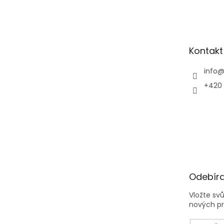
á
p
a
t
Kontakt
í
info
+420 
Odebíra
Vložte sv
nových p