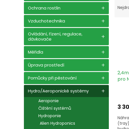
Ř
n
a
e
Nejdr
Ochrana rostlin
z
l
e
Vzduchotechnika
V
n
ý
í
Ovládání, řízení, regulace,
p
p
dávkovače
i
r
s
o
Měřidla
p
d
r
u
Úprava prostředí
o
k
2,4m 
d
t
Pomůcky při pěstování
pro N
u
ů
k
Hydro/Aeroponické systémy
t
ů
Aeroponie
3 3
Čištění systémů
Hydroponie
Náhra
Alien Hydroponics
(tray
hydro