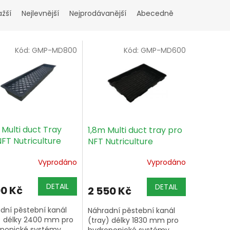
ažší
Nejlevnější
Nejprodávanější
Abecedně
Kód:
GMP-MD800
Kód:
GMP-MD600
Multi duct Tray
1,8m Multi duct tray pro
FT Nutriculture
NFT Nutriculture
Vyprodáno
Vyprodáno
DETAIL
DETAIL
00 Kč
2 550 Kč
dní pěstební kanál
Náhradní pěstební kanál
) délky 2400 mm pro
(tray) délky 1830 mm pro
ponické systémy
hydroponické systémy