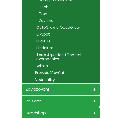
Sada příslušenství
Tank
Tray
Závlaha
OctoGrow a QuadGrow
Oxypot
PLANT!T
Platinium
Terra Aquatica (General
Hydroponics)
Wilma
Provzdušňování
Vodní filtry
Zavlažování
Po sklizni
Headshop