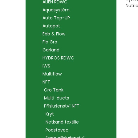
ALIEN RDWC
Nutri
Aquasystém
MD 80
1830 
Auto Top-UP
(kaná
Autopot
Ebb & Flow
Flo Gro
Garland
HYDROS RDWC
IWS
Multiflow
NFT
Gro Tank
Multi-ducts
Příslušenství NFT
Kryt
Netkaná textilie
Podstavec