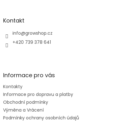
á
p
a
Kontakt
t
í
info
@
growshop.cz
+420 739 378 641
Informace pro vás
Kontakty
Informace pro dopravu a platby
Obchodní podmínky
Výměna a Vrácení
Podmínky ochrany osobních údajů