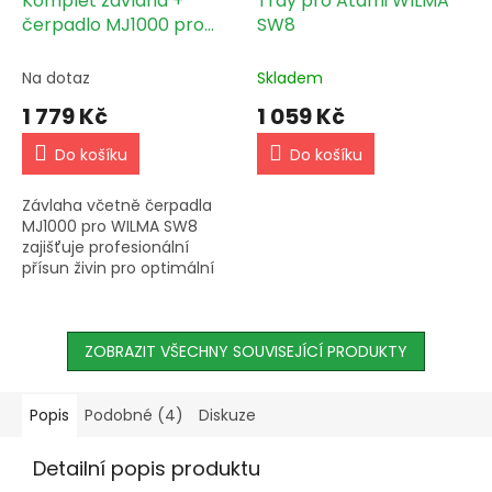
Komplet závlaha +
Tray pro Atami WILMA
čerpadlo MJ1000 pro
SW8
Atami WILMA Small Wide
8
Na dotaz
Skladem
1 779 Kč
1 059 Kč
Do košíku
Do košíku
Závlaha včetně čerpadla
MJ1000 pro WILMA SW8
zajišťuje profesionální
přísun živin pro optimální
plodnost rostlin bez
potřeby ručního zalévání.
Systémy jsou stabilní a
umožňují...
ZOBRAZIT VŠECHNY SOUVISEJÍCÍ PRODUKTY
Popis
Podobné (4)
Diskuze
Detailní popis produktu