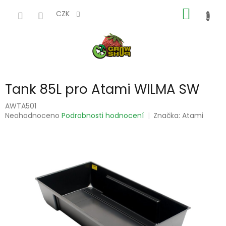
Přejít
NÁKUP
na
CZK
obsah
KOŠÍK
Tank 85L pro Atami WILMA SW
AWTA501
Průměrné
Neohodnoceno
Podrobnosti hodnocení
Značka:
Atami
hodnocení
produktu
je
0,0
z
5
hvězdiček.