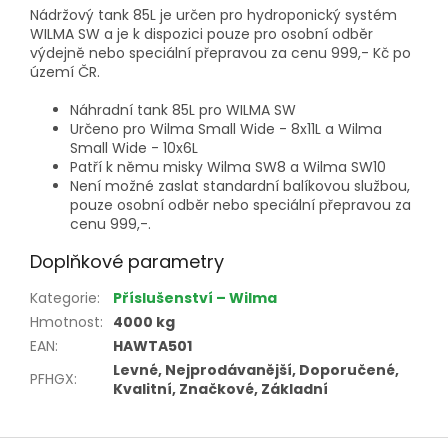
Nádržový tank 85L je určen pro hydroponický systém
WILMA SW a je k dispozici pouze pro osobní odběr
výdejně nebo speciální přepravou za cenu 999,- Kč po
území ČR.
Náhradní tank 85L pro WILMA SW
Určeno pro Wilma Small Wide - 8x11L a Wilma
Small Wide - 10x6L
Patří k němu misky Wilma SW8 a Wilma SW10
Není možné zaslat standardní balíkovou službou,
pouze osobní odběr nebo speciální přepravou za
cenu 999,-.
Doplňkové parametry
Kategorie
:
Příslušenství – Wilma
Hmotnost
:
4000 kg
EAN
:
HAWTA501
Levné, Nejprodávanější, Doporučené,
PFHGX
:
Kvalitní, Značkové, Základní
Z