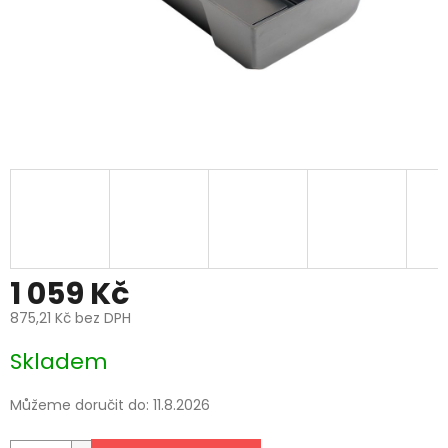
1 059 Kč
875,21 Kč bez DPH
Měrná
Skladem
cena:
Můžeme doručit do:
11.8.2026