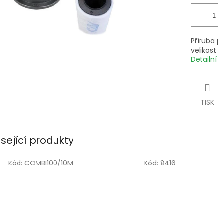
Příruba
velikos
Detailn
TISK
isející produkty
Kód:
COMBI100/10M
Kód:
8416