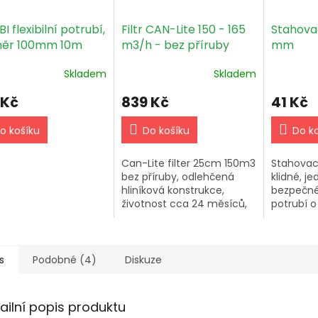
 flexibilní potrubí,
Filtr CAN-Lite 150 - 165
Stahova
ěr 100mm 10m
m3/h - bez příruby
mm
Skladem
Skladem
 Kč
839 Kč
41 Kč
o košíku
Do košíku
Do k
Can-Lite filter 25cm 150m3
Stahovac
bez příruby, odlehčená
klidné, j
hliníková konstrukce,
bezpečné
životnost cca 24 měsíců,
potrubí 
speciální lehčené aktivní
100/135m
uhlí.
galvanizo
Kompatibil
combiflex
s
Podobné (4)
Diskuze
ailní popis produktu