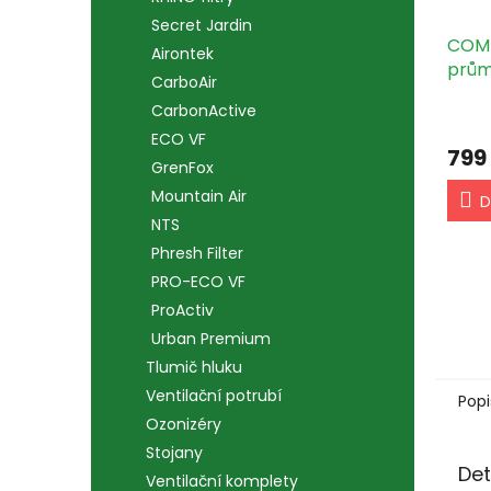
Secret Jardin
COMBI
Airontek
prům
CarboAir
CarbonActive
ECO VF
799
GrenFox
Mountain Air
D
NTS
Phresh Filter
PRO-ECO VF
ProActiv
Urban Premium
Tlumič hluku
Ventilační potrubí
Popi
Ozonizéry
Stojany
Det
Ventilační komplety