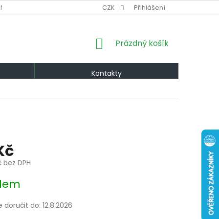
NÍ PODMÍNKY
VÝMĚNA A VRÁCENÍ
CZK
Přihlášení
PODMÍNKY OCHRANY OS
NÁKUPNÍ
Prázdný košík
KOŠÍK
Kontakty
Kč
č bez DPH
dem
doručit do:
12.8.2026