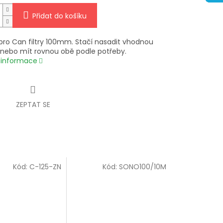
Přidat do košíku
 pro Can filtry 100mm. Stačí nasadit vhodnou
t nebo mít rovnou obě podle potřeby.
í informace
ZEPTAT SE
Kód:
C-125-ZN
Kód:
SONO100/10M