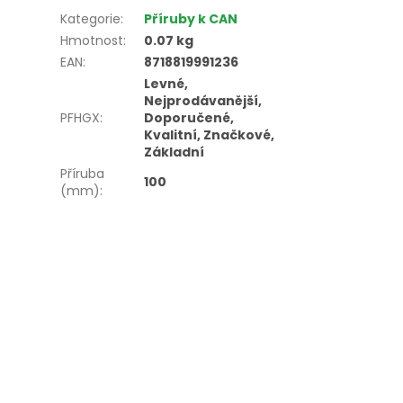
Kategorie
:
Příruby k CAN
Hmotnost
:
0.07 kg
EAN
:
8718819991236
Levné,
Nejprodávanější,
PFHGX
:
Doporučené,
Kvalitní, Značkové,
Základní
Příruba
100
(mm)
: