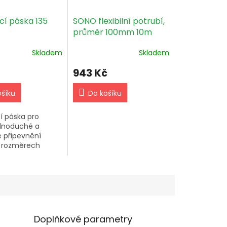
cí páska 135
SONO flexibilní potrubí,
průměr 100mm 10m
Skladem
Skladem
943 Kč
ošíku
Do košíku
í páska pro
ednoduché a
 připevnění
o rozměrech
m. Vyrobeno z
vané oceli.
ní s Aluflex,
 a sonoflex.
Doplňkové parametry