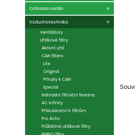
n
e
Ochrana rostlin
l
Vzduchotechnika
Ventilátory
Uhlíkové filtry
Aktivní uhlí
CAN filters
Lite
Original
Příruby k CAN
Souv
Special
Náhradní filtrační tkanina
AC Infinity
Příslušenství k filtrům
Pro Activ
Průběžné uhlíkové filtry
RHINO filtry