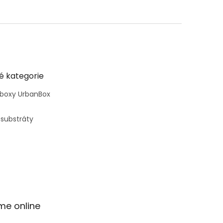
é kategorie
 boxy UrbanBox
 substráty
me online