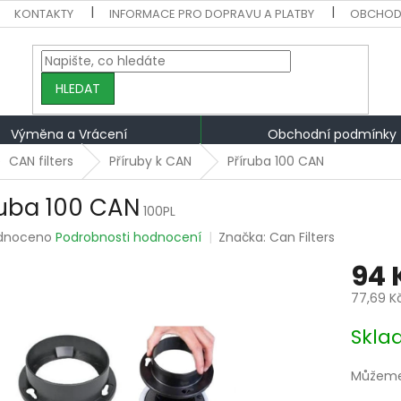
KONTAKTY
INFORMACE PRO DOPRAVU A PLATBY
OBCHOD
HLEDAT
Výměna a Vrácení
Obchodní podmínky
CAN filters
Příruby k CAN
Příruba 100 CAN
ruba 100 CAN
100PL
rné
dnoceno
Podrobnosti hodnocení
Značka:
Can Filters
ení
94 
tu
77,69 K
Měrná
Skla
cena:
ek.
Můžeme 