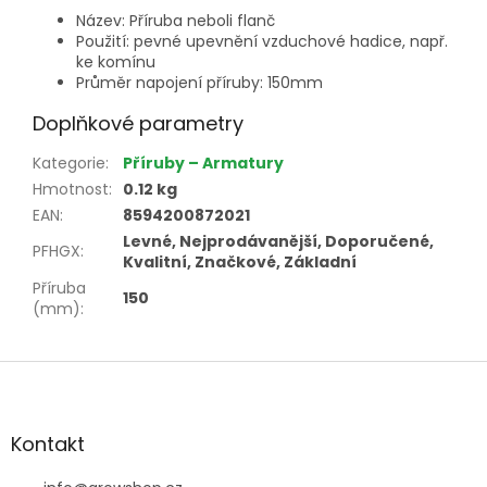
Název: Příruba neboli flanč
Použití: pevné upevnění vzduchové hadice, např.
ke komínu
Průměr napojení příruby: 150mm
Doplňkové parametry
Kategorie
:
Příruby – Armatury
Hmotnost
:
0.12 kg
EAN
:
8594200872021
Levné, Nejprodávanější, Doporučené,
PFHGX
:
Kvalitní, Značkové, Základní
Příruba
150
(mm)
:
Z
á
p
a
Kontakt
t