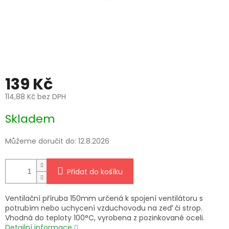
139 Kč
114,88 Kč bez DPH
Měrná
Skladem
cena:
Můžeme doručit do:
12.8.2026
Přidat do košíku
Ventilační příruba 150mm určená k spojení ventilátoru s
potrubím nebo uchycení vzduchovodu na zeď či strop.
Vhodná do teploty 100°C, vyrobena z pozinkované oceli.
Detailní informace