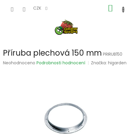
Přejít
NÁKUP
na
CZK
obsah
KOŠÍK
Příruba plechová 150 mm
PRIRUB150
Průměrné
Neohodnoceno
Podrobnosti hodnocení
Značka:
higarden
hodnocení
produktu
je
0,0
z
5
hvězdiček.