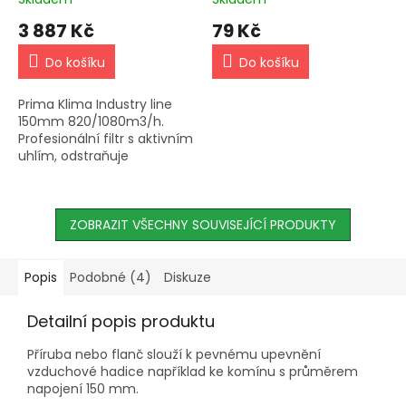
3 887 Kč
79 Kč
Do košíku
Do košíku
Prima Klima Industry line
150mm 820/1080m3/h.
Profesionální filtr s aktivním
uhlím, odstraňuje
nepříjemné vůně a pachy.
Životnost 18-24 měsíců.
ZOBRAZIT VŠECHNY SOUVISEJÍCÍ PRODUKTY
Popis
Podobné (4)
Diskuze
Detailní popis produktu
Příruba nebo flanč slouží k pevnému upevnění
vzduchové hadice například ke komínu s průměrem
napojení 150 mm.