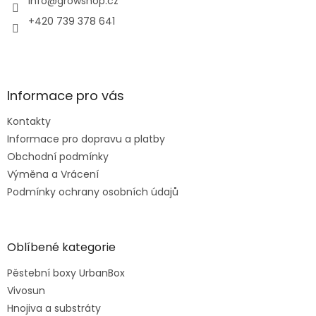
í
info
@
growshop.cz
+420 739 378 641
Informace pro vás
Kontakty
Informace pro dopravu a platby
Obchodní podmínky
Výměna a Vrácení
Podmínky ochrany osobních údajů
Oblíbené kategorie
Pěstební boxy UrbanBox
Vivosun
Hnojiva a substráty