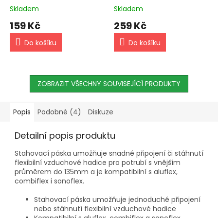
sondou
Skladem
Skladem
159 Kč
259 Kč
Do košíku
Do košíku
ZOBRAZIT VŠECHNY SOUVISEJÍCÍ PRODUKTY
Popis
Podobné (4)
Diskuze
Detailní popis produktu
Stahovací páska umožňuje snadné připojení či stáhnutí
flexibilní vzduchové hadice pro potrubí s vnějším
průměrem do 135mm a je kompatibilní s aluflex,
combiflex i sonoflex.
Stahovací páska umožňuje jednoduché připojení
nebo stáhnutí flexibilní vzduchové hadice
Kompatibilní s aluflex, combiflex a sonoflex