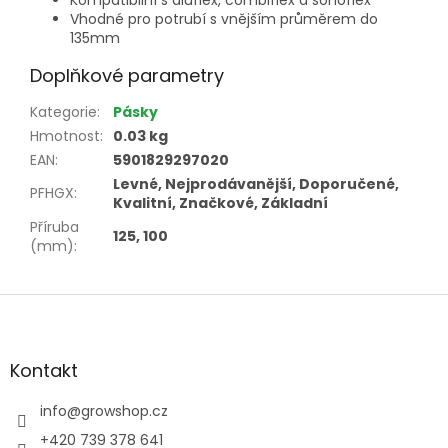
Vhodné pro potrubí s vnějším průměrem do
135mm
Doplňkové parametry
Kategorie
:
Pásky
Hmotnost
:
0.03 kg
EAN
:
5901829297020
Levné, Nejprodávanější, Doporučené,
PFHGX
:
Kvalitní, Značkové, Základní
Příruba
125, 100
(mm)
:
Z
á
p
a
Kontakt
t
í
info
@
growshop.cz
+420 739 378 641