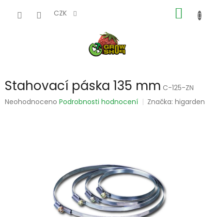
Přejít
NÁKUP
na
CZK
obsah
KOŠÍK
Stahovací páska 135 mm
C-125-ZN
Průměrné
Neohodnoceno
Podrobnosti hodnocení
Značka:
higarden
hodnocení
produktu
je
0,0
z
5
hvězdiček.