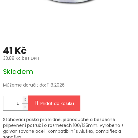
41 Kč
33,88 Kč bez DPH
Měrná
Skladem
cena:
Můžeme doručit do:
11.8.2026
Přidat do košíku
Stahovací páska pro klidné, jednoduché a bezpečné
připevnění potrubí o rozměrech 100/135mm. Vyrobeno z
galvanizované oceli. Kompatibilní s Aluflex, combiflex a
sonoflex.