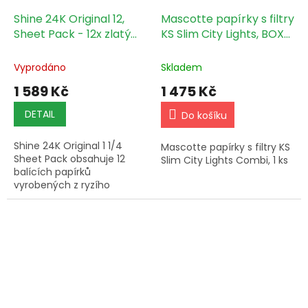
Shine 24K Original 12,
Mascotte papírky s filtry
Sheet Pack - 12x zlatý
KS Slim City Lights, BOX
papírek Normal size
26 ks
Vyprodáno
Skladem
1 589 Kč
1 475 Kč
DETAIL
Do košíku
Shine 24K Original 1 1/4
Mascotte papírky s filtry KS
Sheet Pack obsahuje 12
Slim City Lights Combi, 1 ks
balících papírků
vyrobených z ryzího
24karátového zlata ve
formátu Normal size (1 1/4).