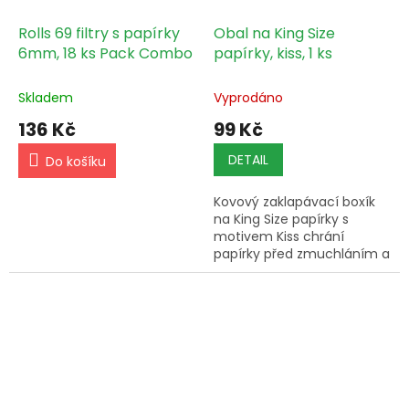
Rolls 69 filtry s papírky
Obal na King Size
6mm, 18 ks Pack Combo
papírky, kiss, 1 ks
Skladem
Vyprodáno
136 Kč
99 Kč
DETAIL
Do košíku
Kovový zaklapávací boxík
na King Size papírky s
motivem Kiss chrání
papírky před zmuchláním a
vlhkostí.