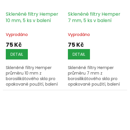
Skleněné filtry Hemper
Skleněné filtry Hemper
10 mm, 5 ks v balení
7 mm, 5 ks v balení
Vyprodáno
Vyprodáno
75 Kč
75 Kč
DETAIL
DETAIL
Skleněné filtry Hemper
Skleněné filtry Hemper
průměru 10 mm z
průměru 7 mm z
borosilikátového skla pro
borosilikátového skla pro
opakované použití, balení
opakované použití, balení
obsahuje 5 kusů, vhodné
obsahuje 5 kusů, vhodné
pro balené cigarety.
pro balené cigarety.