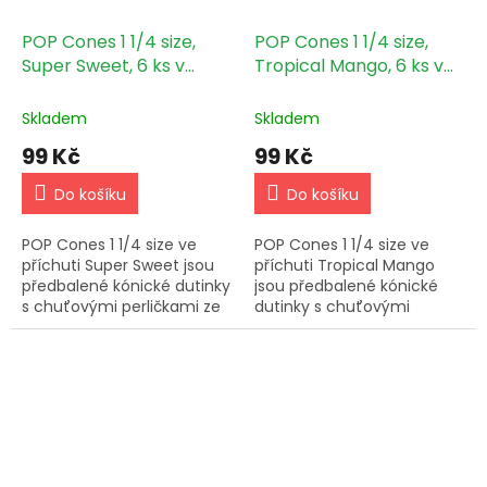
POP Cones 1 1/4 size,
POP Cones 1 1/4 size,
Super Sweet, 6 ks v
Tropical Mango, 6 ks v
balení
balení
Skladem
Skladem
99 Kč
99 Kč
Do košíku
Do košíku
POP Cones 1 1/4 size ve
POP Cones 1 1/4 size ve
příchuti Super Sweet jsou
příchuti Tropical Mango
předbalené kónické dutinky
jsou předbalené kónické
s chuťovými perličkami ze
dutinky s chuťovými
100% ovocných silic –
perličkami ze 100%
balení obsahuje 6 kusů.
ovocných silic – balení
obsahuje 6 kusů.