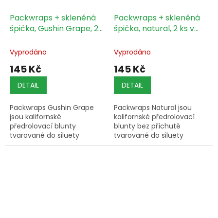
Packwraps + skleněná
Packwraps + skleněná
špička, Gushin Grape, 2
špička, natural, 2 ks v
ks v balení
balení
Vyprodáno
Vyprodáno
145 Kč
145 Kč
DETAIL
DETAIL
Packwraps Gushin Grape
Packwraps Natural jsou
jsou kalifornské
kalifornské předrolovací
předrolovací blunty
blunty bez příchutě
tvarované do siluety
tvarované do siluety
velryby s opakovaně
velryby s opakovaně
použitelnou skleněnou
použitelnou skleněnou
špičkou BIO; balení
špičkou BIO; balení
obsahuje 2 kusy.
obsahuje 2 kusy.