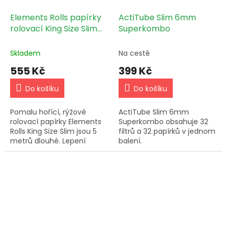
Elements Rolls papírky
ActiTube Slim 6mm
rolovací King Size Slim
Superkombo
5m, BOX 24 KS
Skladem
Na cestě
555 Kč
399 Kč
Do košíku
Do košíku
Pomalu hořící, rýžové
ActiTube Slim 6mm
rolovací papírky Elements
Superkombo obsahuje 32
Rolls King Size Slim jsou 5
filtrů a 32 papírků v jednom
metrů dlouhé. Lepení
balení.
zajišťuje přírodní guma.
Balení obsahuje 24 ks.