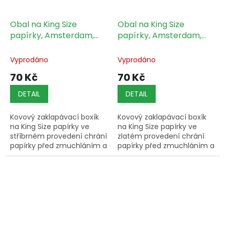
Obal na King Size
Obal na King Size
papírky, Amsterdam,
papírky, Amsterdam,
stříbrný, 1 ks
zlatý, 1 ks
Vyprodáno
Vyprodáno
70 Kč
70 Kč
DETAIL
DETAIL
Kovový zaklapávací boxík
Kovový zaklapávací boxík
na King Size papírky ve
na King Size papírky ve
stříbrném provedení chrání
zlatém provedení chrání
papírky před zmuchláním a
papírky před zmuchláním a
vlhkostí.
vlhkostí.