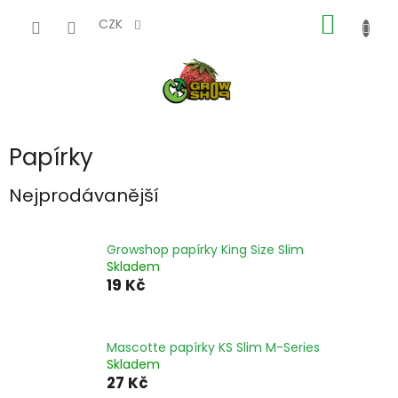
Přejít
NÁKUP
na
CZK
obsah
KOŠÍK
Papírky
Nejprodávanější
Growshop papírky King Size Slim
Skladem
19 Kč
Mascotte papírky KS Slim M-Series
Skladem
27 Kč