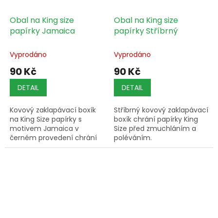
Obal na King size
Obal na King size
papírky Jamaica
papírky Stříbrný
Vyprodáno
Vyprodáno
90 Kč
90 Kč
DETAIL
DETAIL
Kovový zaklapávací boxík
Stříbrný kovový zaklapávací
na King Size papírky s
boxík chrání papírky King
motivem Jamaica v
Size před zmuchláním a
černém provedení chrání
poléváním.
papírky před zmuchláním a
vlhkostí.