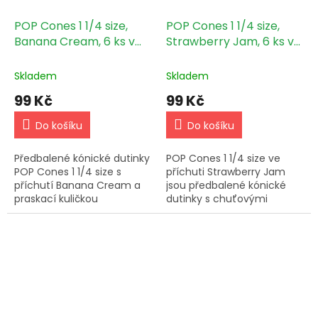
POP Cones 1 1/4 size,
POP Cones 1 1/4 size,
Banana Cream, 6 ks v
Strawberry Jam, 6 ks v
balení
balení
Skladem
Skladem
99 Kč
99 Kč
Do košíku
Do košíku
Předbalené kónické dutinky
POP Cones 1 1/4 size ve
POP Cones 1 1/4 size s
příchuti Strawberry Jam
příchutí Banana Cream a
jsou předbalené kónické
praskací kuličkou
dutinky s chuťovými
naplněnou 100% ovocnými
perličkami ze 100%
silicemi, 6 ks v balení.
ovocných silic – balení
obsahuje 6 kusů.