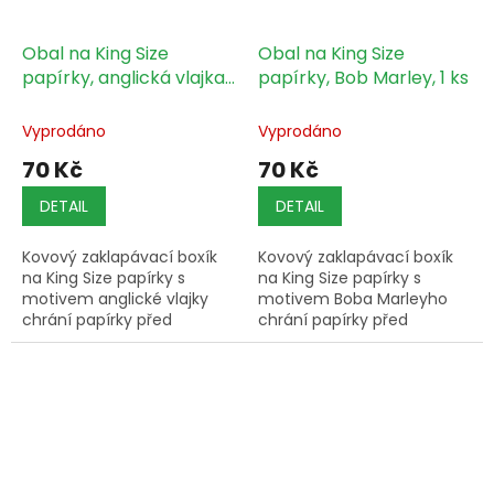
Obal na King Size
Obal na King Size
papírky, anglická vlajka,
papírky, Bob Marley, 1 ks
1 ks
Vyprodáno
Vyprodáno
70 Kč
70 Kč
DETAIL
DETAIL
Kovový zaklapávací boxík
Kovový zaklapávací boxík
na King Size papírky s
na King Size papírky s
motivem anglické vlajky
motivem Boba Marleyho
chrání papírky před
chrání papírky před
zmuchláním a vlhkostí.
zmuchláním a vlhkostí.