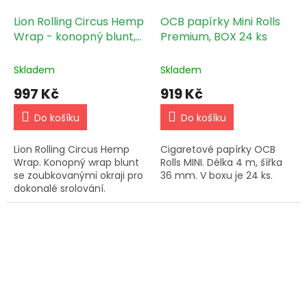
Lion Rolling Circus Hemp
OCB papírky Mini Rolls
Wrap - konopný blunt,
Premium, BOX 24 ks
BOX 25ks Tequila
Skladem
Skladem
997 Kč
919 Kč
Do košíku
Do košíku
Lion Rolling Circus Hemp
Cigaretové papírky OCB
Wrap. Konopný wrap blunt
Rolls MINI. Délka 4 m, šířka
se zoubkovanými okraji pro
36 mm. V boxu je 24 ks.
dokonalé srolování.
Vzduchotěsně zabalený
pro ideální uchování. Bez
tabáku, lepidel, nikotinu,...