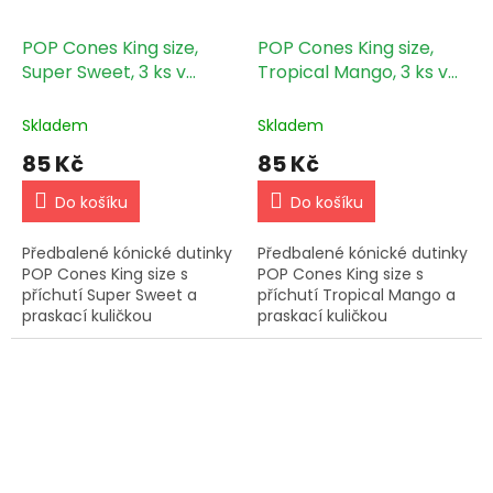
POP Cones King size,
POP Cones King size,
Super Sweet, 3 ks v
Tropical Mango, 3 ks v
balení
balení
Skladem
Skladem
85 Kč
85 Kč
Do košíku
Do košíku
Předbalené kónické dutinky
Předbalené kónické dutinky
POP Cones King size s
POP Cones King size s
příchutí Super Sweet a
příchutí Tropical Mango a
praskací kuličkou
praskací kuličkou
naplněnou 100% ovocnými
naplněnou 100% ovocnými
silicemi, 3 ks v balení.
silicemi, 3 ks v balení.