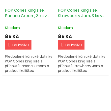
POP Cones King size,
POP Cones King size,
Banana Cream, 3 ks v
Strawberry Jam, 3 ks v
balení
balení
Skladem
Skladem
85 Kč
85 Kč
Do košíku
Do košíku
Předbalené kónické dutinky
Předbalené kónické dutinky
POP Cones King size s
POP Cones King size s
příchutí Banana Cream a
příchutí Strawberry Jam a
praskací kuličkou
praskací kuličkou
naplněnou 100% ovocnými
naplněnou 100% ovocnými
silicemi, 3 ks v balení.
silicemi, 3 ks v balení.