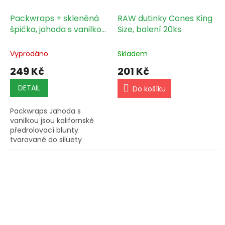
Packwraps + skleněná
RAW dutinky Cones King
špička, jahoda s vanilkou,
Size, balení 20ks
2 ks v balení
Vyprodáno
Skladem
249 Kč
201 Kč
DETAIL
Do košíku
Packwraps Jahoda s
vanilkou jsou kalifornské
předrolovací blunty
tvarované do siluety
velryby s opakovaně
použitelnou skleněnou
špičkou BIO; balení
obsahuje 2 kusy.