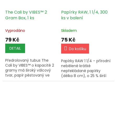
The Cali by VIBES™ 2
Papírky RAW, 1 1/4, 300
Gram Box, 1 ks
ks v balení
Vyprodáno
Skladem
79 Kč
75 Kč
DETAIL
Do košíku
Předrolovaný tubus The
Papírky RAW 1 1/4 – přírodní
Cali by VIBES™ o kapacitě 2
nebělené krátké
gramy má široký válcový
nepřekládané papírky
tvar, papír pěstovaný ve
(délka 8 cm), o 25 % širší
Francii, je ručně balený v
než běžné, vegan friendly,
Dominikánské republice a
balení 300 ks.
dostupný ve variantách...