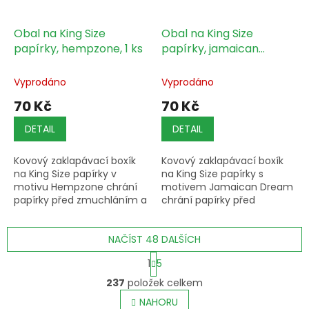
Obal na King Size
Obal na King Size
papírky, hempzone, 1 ks
papírky, jamaican
dream, 1 ks
Vyprodáno
Vyprodáno
70 Kč
70 Kč
DETAIL
DETAIL
Kovový zaklapávací boxík
Kovový zaklapávací boxík
na King Size papírky v
na King Size papírky s
motivu Hempzone chrání
motivem Jamaican Dream
papírky před zmuchláním a
chrání papírky před
vlhkostí.
zmuchláním a vlhkostí.
NAČÍST 48 DALŠÍCH
S
1
5
t
O
r
237
položek celkem
v
á
l
NAHORU
n