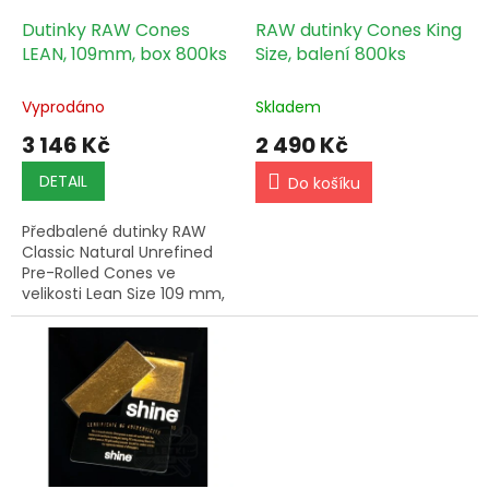
o
d
Dutinky RAW Cones
RAW dutinky Cones King
u
LEAN, 109mm, box 800ks
Size, balení 800ks
k
t
Vyprodáno
Skladem
ů
3 146 Kč
2 490 Kč
DETAIL
Do košíku
Předbalené dutinky RAW
Classic Natural Unrefined
Pre-Rolled Cones ve
velikosti Lean Size 109 mm,
balení obsahuje 800 kusů.