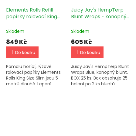
Elements Rolls Refill
Juicy Jay's HempTerp
papírky rolovací King
Blunt Wraps - konopný
Size Slim BEZ POUZDRA
blunt, balení 2ks - box
5m, 1 ks 20ks
25ks BLUE
Skladem
Skladem
849 Kč
605 Kč
Do košíku
Do košíku
Pomalu hořící, rýžové
Juicy Jay's HempTerp Blunt
rolovací papírky Elements
Wraps Blue, konopný blunt,
Rolls King Size Slim jsou 5
BOX 25 ks. Box obsahuje 25
metrů dlouhé. Lepení
balení po 2 ks bluntů.
zajišťuje přírodní guma.
Náhradní náplň do
plastového pouzdra.