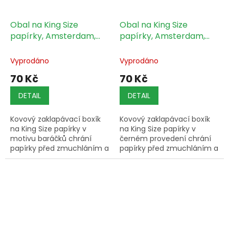
Obal na King Size
Obal na King Size
papírky, Amsterdam,
papírky, Amsterdam,
baráčky, 1 ks
černý, 1 ks
Vyprodáno
Vyprodáno
70 Kč
70 Kč
DETAIL
DETAIL
Kovový zaklapávací boxík
Kovový zaklapávací boxík
na King Size papírky v
na King Size papírky v
motivu baráčků chrání
černém provedení chrání
papírky před zmuchláním a
papírky před zmuchláním a
vlhkostí.
vlhkostí.