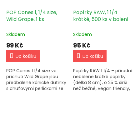
POP Cones 1, 1/4 size,
Papírky RAW, 1 1/4
Wild Grape, 1 ks
krátké, 500 ks v balení
Skladem
Skladem
99 Kč
95 Kč
Do košíku
Do košíku
POP Cones 1 1/4 size ve
Papírky RAW 1 1/4 – přírodní
příchuti Wild Grape jsou
nebělené krátké papírky
předbalené kónické dutinky
(délka 8 cm), o 25 % širší
s chuťovými perličkami ze
než běžné, vegan friendly,
100% ovocných silic –
výhodné balení 500 ks.
balení obsahuje 6 kusů.