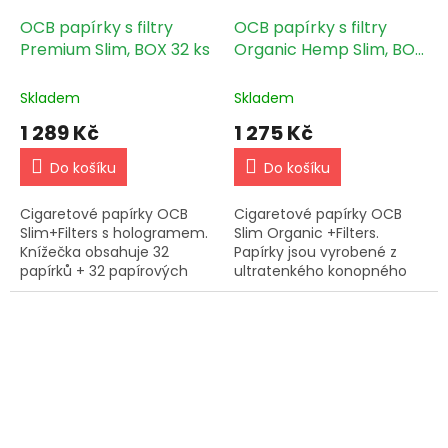
OCB papírky s filtry
OCB papírky s filtry
Premium Slim, BOX 32 ks
Organic Hemp Slim, BOX
32 ks
Skladem
Skladem
1 289 Kč
1 275 Kč
Do košíku
Do košíku
Cigaretové papírky OCB
Cigaretové papírky OCB
Slim+Filters s hologramem.
Slim Organic +Filters.
Knížečka obsahuje 32
Papírky jsou vyrobené z
papírků + 32 papírových
ultratenkého konopného
filtrů. Rozměry papírku:
papíru. Knížečka obsahuje
44x109 mm. V boxu 32 ks.
32 papírků + 32 filtrů.
Rozměry papírku: 44x109
mm. V boxu...