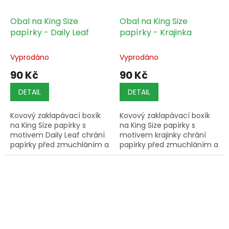
Obal na King Size
Obal na King Size
papírky - Daily Leaf
papírky - Krajinka
Vyprodáno
Vyprodáno
90 Kč
90 Kč
DETAIL
DETAIL
Kovový zaklapávací boxík
Kovový zaklapávací boxík
na King Size papírky s
na King Size papírky s
motivem Daily Leaf chrání
motivem krajinky chrání
papírky před zmuchláním a
papírky před zmuchláním a
vlhkostí.
vlhkostí.