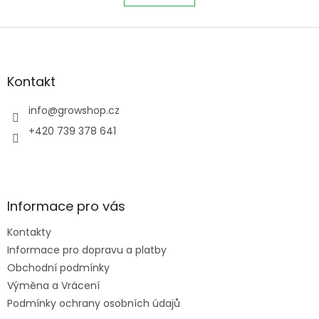
á
k
o
d
v
Z
a
á
c
á
n
í
p
í
p
a
Kontakt
r
t
v
í
info
@
growshop.cz
k
y
+420 739 378 641
v
ý
p
i
s
Informace pro vás
u
Kontakty
Informace pro dopravu a platby
Obchodní podmínky
Výměna a Vrácení
Podmínky ochrany osobních údajů