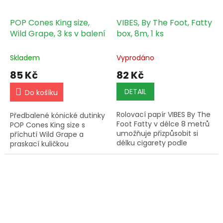
POP Cones King size,
VIBES, By The Foot, Fatty
Wild Grape, 3 ks v balení
box, 8m, 1 ks
Skladem
Vyprodáno
85 Kč
82 Kč
DETAIL
Do košíku
Rolovací papír VIBES By The
Předbalené kónické dutinky
Foot Fatty v délce 8 metrů
POP Cones King size s
umožňuje přizpůsobit si
příchutí Wild Grape a
délku cigarety podle
praskací kuličkou
vlastních preferencí a je
naplněnou 100% ovocnými
určen pro každodenní i
silicemi, 3 ks v balení.
příležitostné použití.