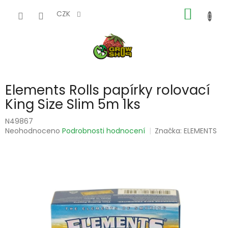
Přejít
NÁKUP
na
CZK
obsah
KOŠÍK
Elements Rolls papírky rolovací
King Size Slim 5m 1ks
N49867
Průměrné
Neohodnoceno
Podrobnosti hodnocení
Značka:
ELEMENTS
hodnocení
produktu
je
0,0
z
5
hvězdiček.