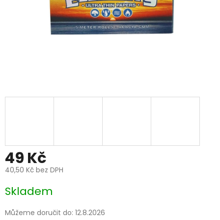
49 Kč
40,50 Kč bez DPH
Měrná
Skladem
cena:
Můžeme doručit do:
12.8.2026