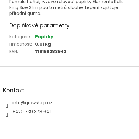
Pomalu hořící, rýžové rolovací papírky Elements Rolls
King Size Slim jsou 5 metrů dlouhé. Lepení zajišťuje
přírodní guma.
Doplňkové parametry
Kategorie
:
Papírky
Hmotnost
:
0.01 kg
EAN
:
716165283942
Z
á
p
a
Kontakt
t
í
info
@
growshop.cz
+420 739 378 641