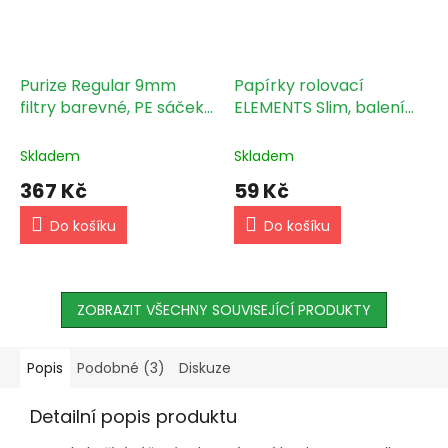
Purize Regular 9mm
Papírky rolovací
filtry barevné, PE sáček
ELEMENTS Slim, balení
100 ks
5m v plastovém holderu
Skladem
Skladem
367 Kč
59 Kč
Do košíku
Do košíku
ZOBRAZIT VŠECHNY SOUVISEJÍCÍ PRODUKTY
Popis
Podobné (3)
Diskuze
Detailní popis produktu