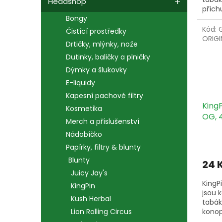
Headshop
přích
Bongy
kusy.
Kód:
Čistící prostředky
ORIGI
Drtičky, mlýnky, nože
Dutinky, baličky a plničky
Dýmky a šlukovky
E-liquidy
Kapesní pachové filtry
King
Kosmetika
OG, 4
Merch a příslušenství
Nádobíčko
Papírky, filtry & blunty
Blunty
24 
Juicy Jay's
KingP
KingPin
jsou 
Kush Herbal
tabák
konop
Lion Rolling Circus
balen