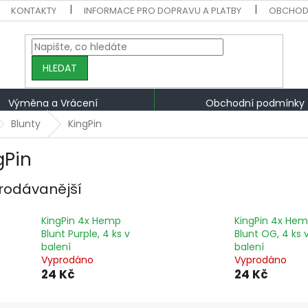
KONTAKTY
INFORMACE PRO DOPRAVU A PLATBY
OBCHOD
HLEDAT
Výměna a Vrácení
Obchodní podmínky
Blunty
KingPin
gPin
rodávanější
KingPin 4x Hemp
KingPin 4x He
Blunt Purple, 4 ks v
Blunt OG, 4 ks 
balení
balení
Vyprodáno
Vyprodáno
24 Kč
24 Kč