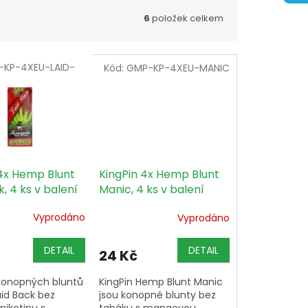
6
položek celkem
KP-4XEU-LAID-
Kód:
GMP-KP-4XEU-MANIC
 4x Hemp Blunt
KingPin 4x Hemp Blunt
k, 4 ks v balení
Manic, 4 ks v balení
Vyprodáno
Vyprodáno
DETAIL
DETAIL
24 Kč
 konopných bluntů
KingPin Hemp Blunt Manic
aid Back bez
jsou konopné blunty bez
nikotinu s