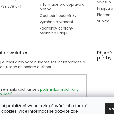
Vivosun
Informace pro dopravu a
739 378 641
Hnojiva a
platby
Plagron
Obchodní podmínky
SunPro
Výměna a Vrácení
Podmínky ochrany
osobních údajů
t newsletter
Přijímá
platby
ůj e-mail a my vám budeme zasílat informace o
roduktech na našem e-shopu.
m e-mailu souhlasíte s
podmínkami ochrany
h údajů
lní prohlížení webu a zlepšování jeho funkcí
SIT SE
S
cookies. Více informací se dozvíte
zde
.