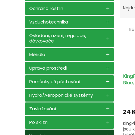
Ř
n
a
e
Nejdr
Ochrana rostlin
z
l
e
Vzduchotechnika
V
n
Kó
ý
í
Ovládání, řízení, regulace,
p
p
dávkovače
i
r
s
o
Měřidla
p
d
r
u
Úprava prostředí
o
k
King
d
t
Pomůcky při pěstování
Blue,
u
ů
k
Hydro/Aeroponické systémy
t
ů
Zavlažování
24 
Po sklizni
KingP
jsou 
tabák