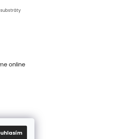
 substráty
me online
ouhlasím