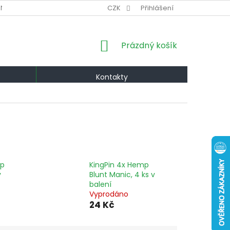
NÍ PODMÍNKY
VÝMĚNA A VRÁCENÍ
CZK
Přihlášení
PODMÍNKY OCHRANY OS
NÁKUPNÍ
Prázdný košík
KOŠÍK
Kontakty
mp
KingPin 4x Hemp
v
Blunt Manic, 4 ks v
balení
Vyprodáno
24 Kč