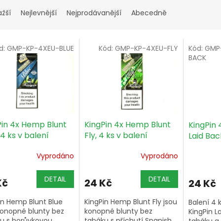
ažší
Nejlevnější
Nejprodávanější
Abecedně
d:
GMP-KP-4XEU-BLUE
Kód:
GMP-KP-4XEU-FLY
Kód:
GMP-
BACK
Pin 4x Hemp Blunt
KingPin 4x Hemp Blunt
KingPin
 4 ks v balení
Fly, 4 ks v balení
Laid Bac
Vyprodáno
Vyprodáno
DETAIL
DETAIL
Kč
24 Kč
24 Kč
in Hemp Blunt Blue
KingPin Hemp Blunt Fly jsou
Balení 4
konopné blunty bez
konopné blunty bez
KingPin L
u s borůvkovou
tabáku s příchutí Spanish
tabáku a 