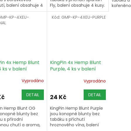
utí, balení obsahuje 4
Fly, balení obsahuje 4 kusy.
kořeněnou
a sladké
hoření a 
GMP-KP-4XEU-
Kód:
GMP-KP-4XEU-PURPLE
pro čerst
NAL
Pin 4x Hemp Blunt
KingPin 4x Hemp Blunt
 ks v balení
Purple, 4 ks v balení
Vyprodáno
Vyprodáno
DETAIL
DETAIL
Kč
24 Kč
in Hemp Blunt OG
KingPin Hemp Blunt Purple
konopné blunty bez
jsou konopné blunty bez
u s přírodní
tabáku s příchutí
nou chutí a aroma,
hroznového vína, balení
í obsahuje 4 kusy.
obsahuje 4 kusy.