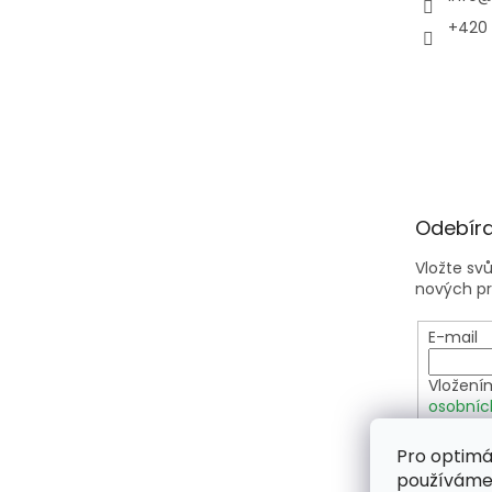
+420 
Odebíra
Vložte sv
nových p
E-mail
Vložení
osobníc
Pro optimá
PŘIHLÁ
používáme 