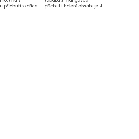
tabáku s mangovou
 příchutí skořice
příchutí, balení obsahuje 4
ho pečiva, pomalé
kusy.
individuální balení
vost.