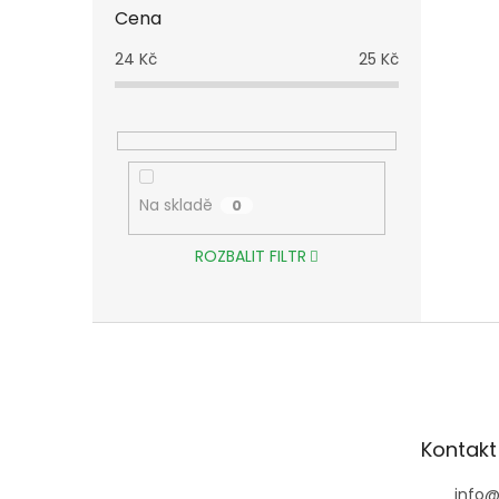
Cena
24
Kč
25
Kč
Na skladě
0
ROZBALIT FILTR
Z
á
p
a
t
Kontakt
í
info