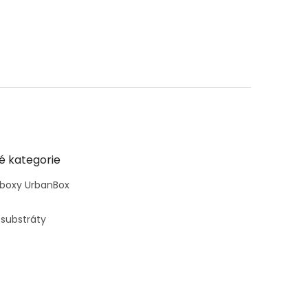
é kategorie
 boxy UrbanBox
 substráty