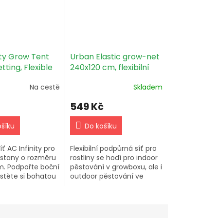
ity Grow Tent
Urban Elastic grow-net
etting, Flexible
240x120 cm, flexibilní
Cords, 60x120cm
podpůrná síť
Na cestě
Skladem
549 Kč
ošíku
Do košíku
íť AC Infinity pro
Flexibilní podpůrná síť pro
 stany o rozměru
rostliny se hodí pro indoor
m. Podpořte boční
pěstování v growboxu, ale i
jistěte si bohatou
outdoor pěstování ve
žkých plodů a
skleníku nebo na záhoně.
xibilní elastické
Elastická opěrná síť zajistí
celovými...
správný růst rostlin.