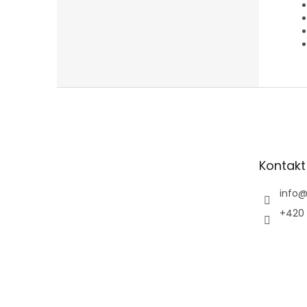
Z
á
p
a
t
Kontakt
í
info
+420 