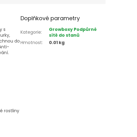
Doplňkové parametry
y s
Growboxy Podpůrné
Kategorie
:
urky,
sítě do stanů
píchnou do
Hmotnost
:
0.01 kg
Anti-
vání.
é rostliny