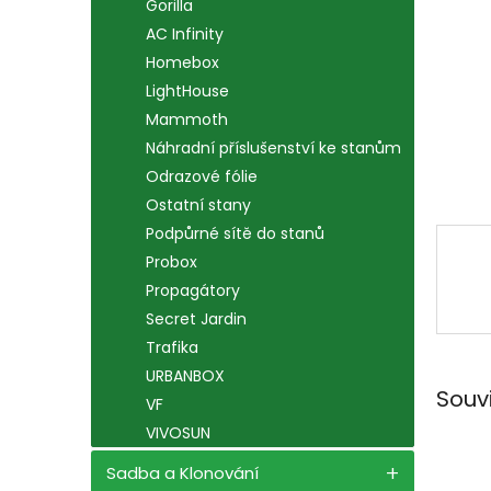
n
Gorilla
e
AC Infinity
l
Homebox
LightHouse
Mammoth
Náhradní příslušenství ke stanům
Odrazové fólie
Ostatní stany
Podpůrné sítě do stanů
Probox
Propagátory
Secret Jardin
Trafika
URBANBOX
Souv
VF
VIVOSUN
Sadba a Klonování