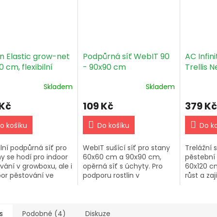
n Elastic grow-net
Podpůrná síť WebIT 90
AC Infin
 cm, flexibilní
- 90x90 cm
Trellis N
ůrná síť
Elastic 
Skladem
Skladem
 Kč
109 Kč
379 Kč
o košíku
Do košíku
Do k
ilní podpůrná síť pro
WebIT sušící síť pro stany
Trelážní s
ny se hodí pro indoor
60x60 cm a 90x90 cm,
pěstební
vání v growboxu, ale i
opěrná síť s úchyty. Pro
60x120 c
or pěstování ve
podporu rostlin v
růst a za
íku nebo na záhoně.
Darkboxech a
úrodu tě
cká opěrná síť zajistí
Darkstreetech. Malé oka,
květů. Fle
ý růst rostlin.
bílá barva. Ideální do
šňůry s o
pěstebních boxů.
s
Podobné (4)
Diskuze