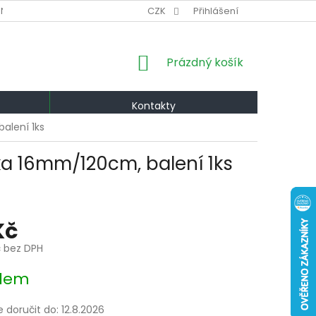
NÍ PODMÍNKY
VÝMĚNA A VRÁCENÍ
CZK
Přihlášení
PODMÍNKY OCHRANY OS
NÁKUPNÍ
Prázdný košík
KOŠÍK
Kontakty
alení 1ks
ka 16mm/120cm, balení 1ks
Kč
č bez DPH
dem
doručit do:
12.8.2026