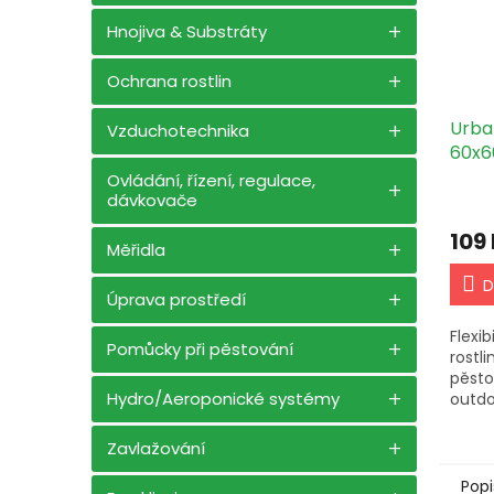
Hnojiva & Substráty
Ochrana rostlin
Urba
Vzduchotechnika
60x60
podp
Ovládání, řízení, regulace,
dávkovače
109
Měřidla
D
Úprava prostředí
Flexib
Pomůcky při pěstování
rostli
pěsto
Hydro/Aeroponické systémy
outdo
sklen
Elasti
Zavlažování
správn
Popi