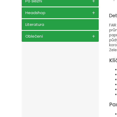
Po sklizni
Headshop
Det
Literatura
FAIR
prům
papr
Oblečení
půdy
koro
Zele
Klí
Pa