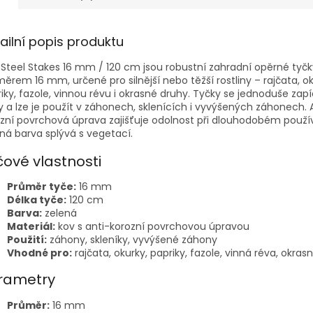
ailní popis produktu
 Steel Stakes 16 mm / 120 cm jsou robustní zahradní opěrné tyčk
ěrem 16 mm, určené pro silnější nebo těžší rostliny – rajčata, ok
iky, fazole, vinnou révu i okrasné druhy. Tyčky se jednoduše za
 a lze je použít v záhonech, sklenících i vyvýšených záhonech. 
zní povrchová úprava zajišťuje odolnost při dlouhodobém použí
ná barva splývá s vegetací.
čové vlastnosti
Průměr tyče:
16 mm
Délka tyče:
120 cm
Barva:
zelená
Materiál:
kov s anti-korozní povrchovou úpravou
Použití:
záhony, skleníky, vyvýšené záhony
Vhodné pro:
rajčata, okurky, papriky, fazole, vinná réva, okrasn
rametry
Průměr:
16 mm