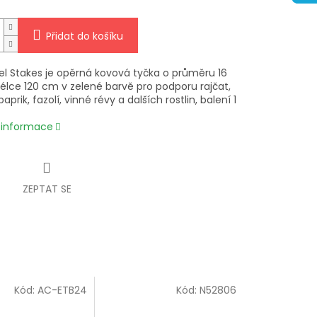
Přidat do košíku
eel Stakes je opěrná kovová tyčka o průměru 16
lce 120 cm v zelené barvě pro podporu rajčat,
paprik, fazolí, vinné révy a dalších rostlin, balení 1
í informace
ZEPTAT SE
Kód:
AC-ETB24
Kód:
N52806