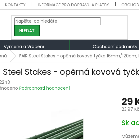
KONTAKTY
INFORMACE PRO DOPRAVU A PLATBY
OBCHOD
HLEDAT
Výměna a Vrácení
Obchodní podmínky
anů
FAIR Steel Stakes - opěrná kovová tyčka 16mm/120cm, b
R Steel Stakes - opěrná kovová tyč
2243
rné
dnoceno
Podrobnosti hodnocení
ení
29 
tu
23,97 K
Měrná
Skla
cena:
ek.
Můžeme 