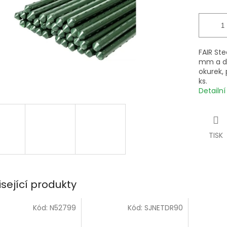
FAIR St
mm a dé
okurek, 
ks.
Detailn
TISK
isející produkty
Kód:
N52799
Kód:
SJNETDR90