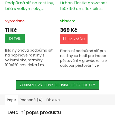
Podpůrná síť na rostliny,
Urban Elastic grow-net
bílá s velkými oky,
150x150 cm, flexibilní
100x120cm, délka 1m
podpůrná síť
Vyprodáno
Skladem
11 Kč
369 Kč
DETAIL
Do košíku
Bílá nylonová podpůrná síť
Flexibilní podpůrná síť pro
na popínavé rostliny s
rostliny se hodí pro indoor
velkými oky, rozměry
pěstování v growboxu, ale i
100×120 cm, délka 1 m,
outdoor pěstování ve
hmotnost 50 g.
skleníku nebo na záhoně.
Elastická opěrná síť zajistí
správný růst rostlin.
ZOBRAZIT VŠECHNY SOUVISEJÍCÍ PRODUKTY
Popis
Podobné (4)
Diskuze
Detailní popis produktu