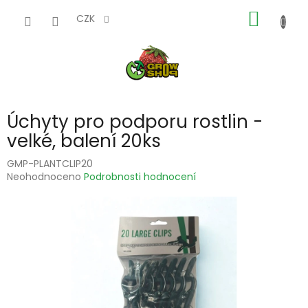
Přejít
NÁKUP
na
CZK
obsah
KOŠÍK
Úchyty pro podporu rostlin -
velké, balení 20ks
GMP-PLANTCLIP20
Průměrné
Neohodnoceno
Podrobnosti hodnocení
hodnocení
produktu
je
0,0
z
5
hvězdiček.