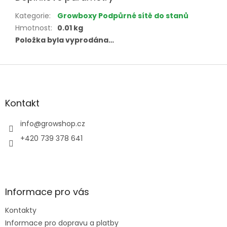
Kategorie
:
Growboxy Podpůrné sítě do stanů
Hmotnost
:
0.01 kg
Položka byla vyprodána…
Z
á
p
a
Kontakt
t
í
info
@
growshop.cz
+420 739 378 641
Informace pro vás
Kontakty
Informace pro dopravu a platby