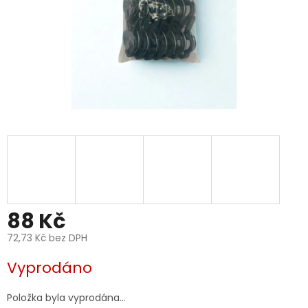
88 Kč
72,73 Kč bez DPH
Měrná
Vyprodáno
cena:
Položka byla vyprodána…