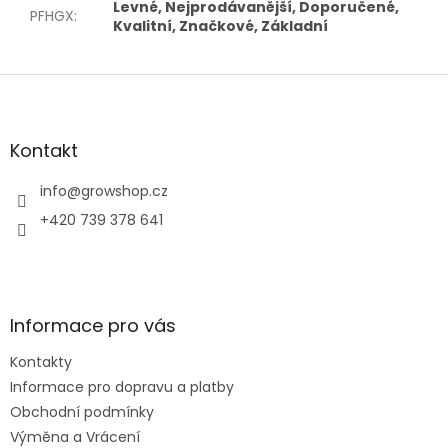
Levné, Nejprodávanější, Doporučené,
PFHGX
:
Kvalitní, Značkové, Základní
Z
á
p
a
Kontakt
t
í
info
@
growshop.cz
+420 739 378 641
Informace pro vás
Kontakty
Informace pro dopravu a platby
Obchodní podmínky
Výměna a Vrácení