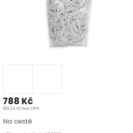
788 Kč
651,24 Kč bez DPH
Měrná
Na cestě
cena: