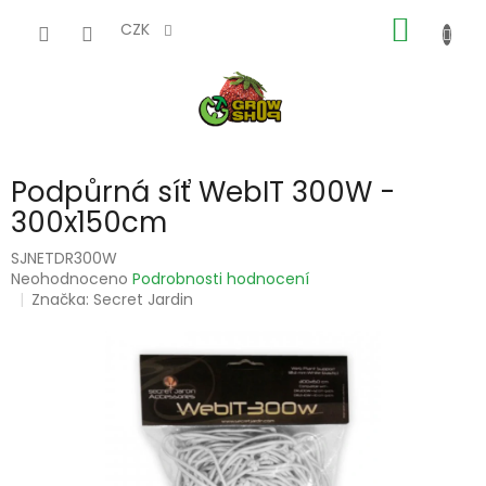
Přejít
NÁKUP
na
CZK
obsah
KOŠÍK
Podpůrná síť WebIT 300W -
300x150cm
SJNETDR300W
Průměrné
Neohodnoceno
Podrobnosti hodnocení
hodnocení
Značka:
Secret Jardin
produktu
je
0,0
z
5
hvězdiček.