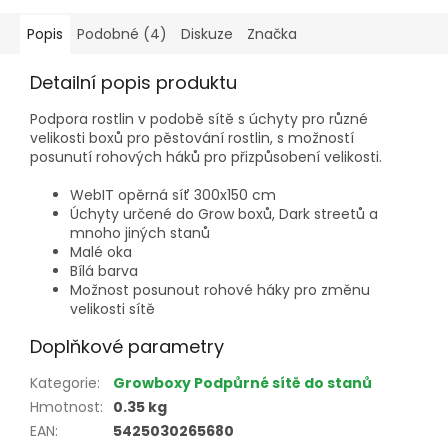
Popis
Podobné (4)
Diskuze
Značka
Detailní popis produktu
Podpora rostlin v podobě sítě s úchyty pro různé
velikosti boxů pro pěstování rostlin, s možností
posunutí rohových háků pro přizpůsobení velikosti.
WebIT opěrná síť 300x150 cm
Úchyty určené do Grow boxů, Dark streetů a
mnoho jiných stanů
Malé oka
Bílá barva
Možnost posunout rohové háky pro změnu
velikosti sítě
Doplňkové parametry
Kategorie
:
Growboxy Podpůrné sítě do stanů
Hmotnost
:
0.35 kg
EAN
:
5425030265680