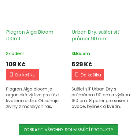
Plagron Alga Bloom
Urban Dry, sušící síť
100ml
průměr 90 cm
Skladem
Skladem
109 Kč
629 Kč
Do košíku
Do košíku
Plagron Alga bloom je
Sušící síť Urban Dry s
organická výživa pro fázi
průměrem 90 cm a výškou
kvetení rostlin. Obsahuje
160 cm. 8 pater pro sušení
živiny z mořských řas,
ovoce, bylinek a květin.
podporuje zdravý růst a
Vyrobeno z vysoce
květ. Pomáhá ochránit
kvalitního nylonu s
rostliny před soli a
pružností a pevností v
plísněmi,...
ZOBRAZIT VŠECHNY SOUVISEJÍCÍ PRODUKTY
tahu. Možnost...