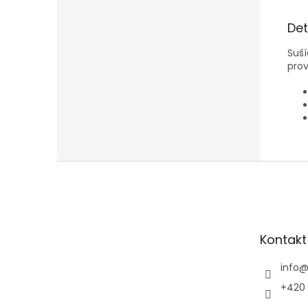
Det
Suší
prov
Z
á
p
a
t
Kontakt
í
info
+420 