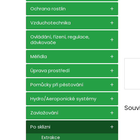
n
e
Ochrana rostlin
l
Vzduchotechnika
Ovládání, řízení, regulace,
dávkovače
Měřidla
Úprava prostředí
Pomůcky při pěstování
Hydro/Aeroponické systémy
Souv
Zavlažování
Po sklizni
Extrakce