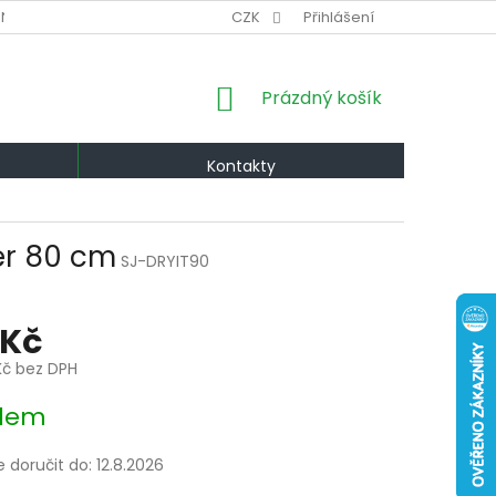
NÍ PODMÍNKY
VÝMĚNA A VRÁCENÍ
CZK
Přihlášení
PODMÍNKY OCHRANY OS
NÁKUPNÍ
Prázdný košík
KOŠÍK
Kontakty
měr 80 cm
SJ-DRYIT90
 Kč
Kč bez DPH
dem
doručit do:
12.8.2026