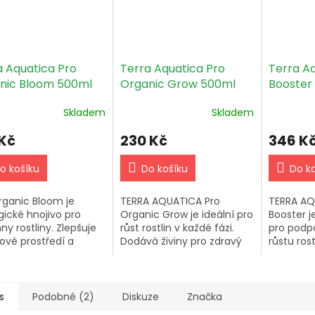
a Aquatica Pro
Terra Aquatica Pro
Terra A
nic Bloom 500ml
Organic Grow 500ml
Booster
Skladem
Skladem
 Kč
230 Kč
346 K
o košíku
Do košíku
Do k
rganic Bloom je
TERRA AQUATICA Pro
TERRA AQ
gické hnojivo pro
Organic Grow je ideální pro
Booster j
ny rostliny. Zlepšuje
růst rostlin v každé fázi.
pro podp
ové prostředí a
Dodává živiny pro zdravý
růstu ros
tuje vyváženou
vegetativní růst a vytváří
vitamíny
u pro zdravý růst a
pevný základ pro kvetení a
kyseliny, 
í. Ideální pro použití
plození. Je vhodný pro...
kořeny a z
ch...
odolnost..
s
Podobné (2)
Diskuze
Značka