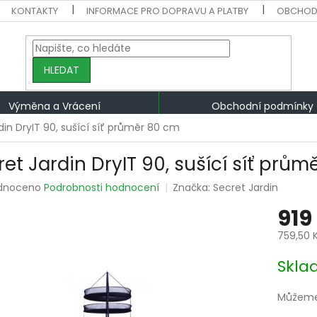
KONTAKTY
INFORMACE PRO DOPRAVU A PLATBY
OBCHOD
HLEDAT
Výměna a Vrácení
Obchodní podmínky
din DryIT 90, sušící síť průměr 80 cm
ret Jardin DryIT 90, sušící síť prů
rné
dnoceno
Podrobnosti hodnocení
Značka:
Secret Jardin
ení
919
tu
759,50 
Měrná
Skla
cena:
ek.
Můžeme 