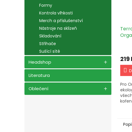
Formy
Kontrola vlhkosti
Merch a příslušenství
Terr
Nástroje na sklizeň
Orga
Skladování
Střihače
Sušící sítě
219
Headshop
D
Literatura
Pro O
Oblečení
ekolo
všech
kořen
posky
výživ
kveten
ve vše
Popi