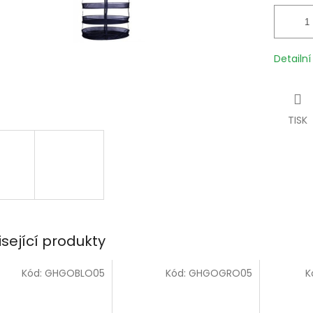
Detailn
TISK
isející produkty
Kód:
GHGOBLO05
Kód:
GHGOGRO05
K