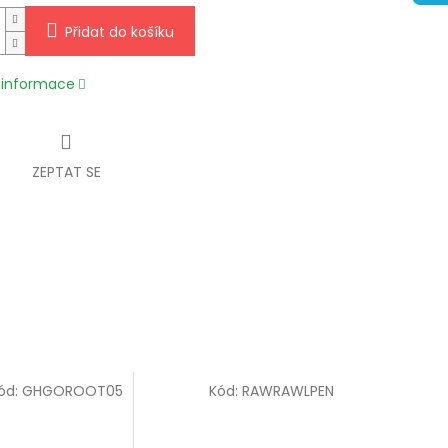
Přidat do košíku
í informace
ZEPTAT SE
ód:
GHGOROOT05
Kód:
RAWRAWLPEN