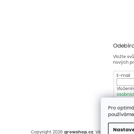
Odebíra
Vložte sv
nových p
E-mail
Vložení
osobníc
Pro optimá
PŘIHLÁ
používáme 
Nastave
Copyright 2026
growshop.cz
. Všechna práva vy