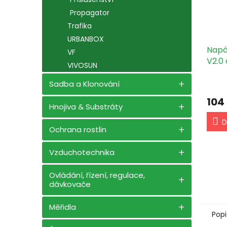
Propagator
Trafika
URBANBOX
Napá
VF
V2.0
VIVOSUN
Sadba a Klonování
104
Hnojiva & Substráty
D
Ochrana rostlin
Vzduchotechnika
Ovládání, řízení, regulace,
dávkovače
Měřidla
Popi