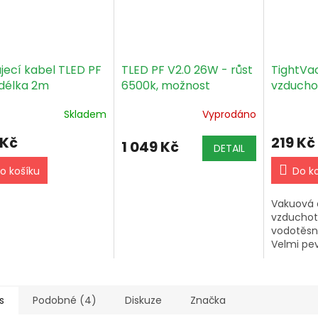
jecí kabel TLED PF
TLED PF V2.0 26W - růst
TightVa
 délka 2m
6500k, možnost
vzducho
sériového zapojení
Neprůhl
Skladem
Vyprodáno
 Kč
219 Kč
1 049 Kč
DETAIL
o košíku
Do k
Vakuová 
vzduchot
vodotěsný
Velmi pe
krabička 
290ml a 
9,5x7,6c
s
Podobné (4)
Diskuze
Značka