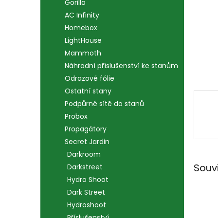
n
Gorilla
e
AC Infinity
l
Homebox
LightHouse
Mammoth
Náhradní příslušenství ke stanům
Odrazové fólie
Ostatní stany
Podpůrné sítě do stanů
Probox
Propagátory
Secret Jardin
Darkroom
Souv
Darkstreet
Hydro Shoot
Dark Street
Hydroshoot
Příslušenství