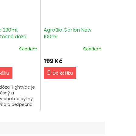
c 290ml,
AgroBio Garlon New
těsná dóza
100ml
edná
Skladem
Skladem
199 Kč
ošíku
Do košíku
dóza TightVac je
ěsný a
 obal na byliny.
vná a bezpečná
s kapacitou
rozměry
m.