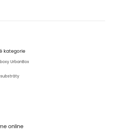
é kategorie
 boxy UrbanBox
 substráty
me online