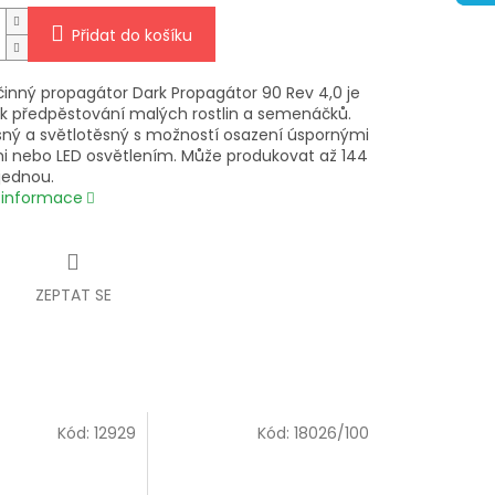
Přidat do košíku
činný propagátor Dark Propagátor 90 Rev 4,0 je
k předpěstování malých rostlin a semenáčků.
ný a světlotěsný s možností osazení úspornými
 nebo LED osvětlením. Může produkovat až 144
jednou.
í informace
ZEPTAT SE
Kód:
12929
Kód:
18026/100