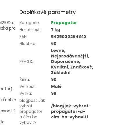
Doplňkové parametry
 M210D a
Kategorie
:
Propagator
ížka pro
Hmotnost
:
7 kg
EAN
:
5425030264843
Hloubka
:
60
Levné,
Nejprodávanější,
PFHGX
:
Doporučené,
Kvalitní, Značkové,
Základní
Šířka
:
90
Velikost
:
Malé
ector)
Výška
:
98
u (cable
blogpost Jak
vybrat
/blog/jak-vybrat-
nosností
propagátor
propagator-a-
a čím ho
cim-ho-vybavit/
 1x
vybavit?
: