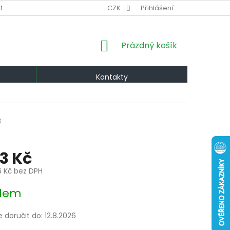
NÍ PODMÍNKY
VÝMĚNA A VRÁCENÍ
CZK
Přihlášení
PODMÍNKY OCHRANY OS
NÁKUPNÍ
Prázdný košík
KOŠÍK
Kontakty
3
13 Kč
6 Kč bez DPH
dem
doručit do:
12.8.2026