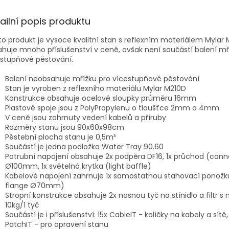
ailní popis produktu
o produkt je vysoce kvalitní stan s reflexním materiálem Mylar
huje mnoho příslušenství v ceně, avšak není součástí balení mř
estupňové pěstování.
Balení neobsahuje mřížku pro vícestupňové pěstování
Stan je vyroben z reflexního materiálu Mylar M210D
Konstrukce obsahuje ocelové sloupky průměru 16mm
Plastové spoje jsou z PolyPropylenu o tloušťce 2mm a 4mm
V ceně jsou zahrnuty vedení kabelů a příruby
Rozměry stanu jsou 90x60x98cm
Pěstební plocha stanu je 0,5m³
Součástí je jedna podložka Water Tray 90.60
Potrubní napojení obsahuje 2x podpěra DF16, 1x průchod (conn
Ø100mm, 1x světelná krytka (light baffle)
Kabelové napojení zahrnuje 1x samostatnou stahovací ponožk
flange Ø70mm)
Stropní konstrukce obsahuje 2x nosnou tyč na stínidlo a filtr s 
10kg/1 tyč
Součástí je i příslušenství: 15x CableIT - kolíčky na kabely a sítě,
PatchIT - pro opravení stanu