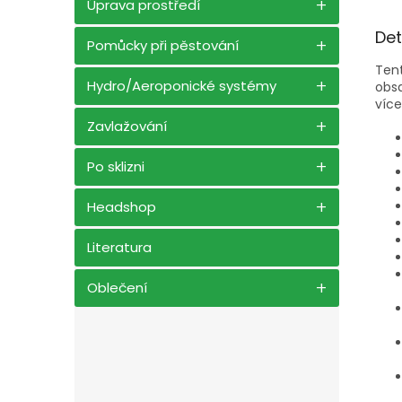
Úprava prostředí
Det
Pomůcky při pěstování
Tent
Hydro/Aeroponické systémy
obsa
víc
Zavlažování
Po sklizni
Headshop
Literatura
Oblečení