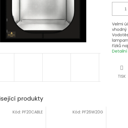
Velmi ú
vhodný 
Vodotěs
lampami
řízků na
Detailn
TISK
isející produkty
Kód:
PF20CABLE
Kód:
PF26W20G