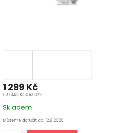
1 299 Kč
1 073,55 Kč bez DPH
Měrná
Skladem
cena:
Můžeme doručit do:
12.8.2026