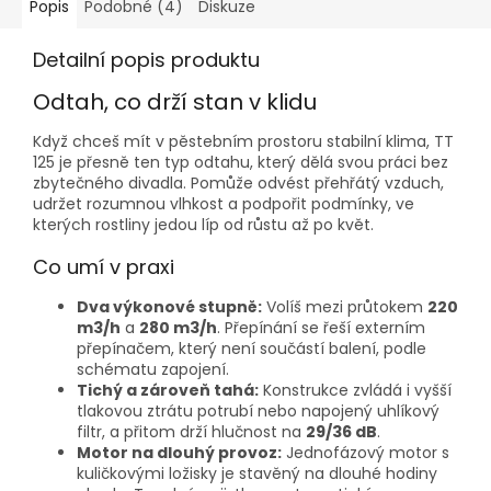
Popis
Podobné (4)
Diskuze
Detailní popis produktu
Odtah, co drží stan v klidu
Když chceš mít v pěstebním prostoru stabilní klima, TT
125 je přesně ten typ odtahu, který dělá svou práci bez
zbytečného divadla. Pomůže odvést přehřátý vzduch,
udržet rozumnou vlhkost a podpořit podmínky, ve
kterých rostliny jedou líp od růstu až po květ.
Co umí v praxi
Dva výkonové stupně:
Volíš mezi průtokem
220
m3/h
a
280 m3/h
. Přepínání se řeší externím
přepínačem, který není součástí balení, podle
schématu zapojení.
Tichý a zároveň tahá:
Konstrukce zvládá i vyšší
tlakovou ztrátu potrubí nebo napojený uhlíkový
filtr, a přitom drží hlučnost na
29/36 dB
.
Motor na dlouhý provoz:
Jednofázový motor s
kuličkovými ložisky je stavěný na dlouhé hodiny