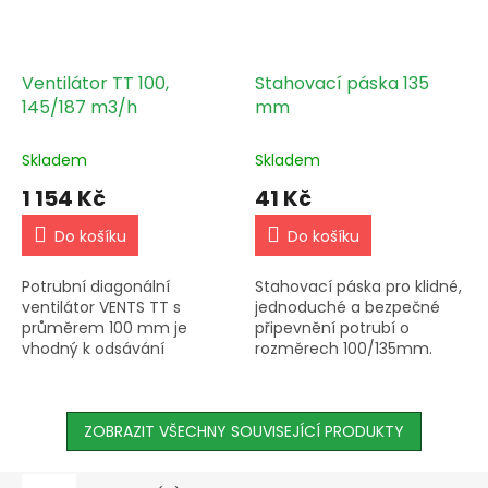
Ventilátor TT 100,
Stahovací páska 135
145/187 m3/h
mm
Skladem
Skladem
1 154 Kč
41 Kč
Do košíku
Do košíku
Potrubní diagonální
Stahovací páska pro klidné,
ventilátor VENTS TT s
jednoduché a bezpečné
průměrem 100 mm je
připevnění potrubí o
vhodný k odsávání
rozměrech 100/135mm.
vzduchu z různých prostor.
Vyrobeno z galvanizované
Dosahuje velký průtok
oceli. Kompatibilní s Aluflex,
vzduchu při nízké hlučnosti,
combiflex a sonoflex.
je vybaven...
ZOBRAZIT VŠECHNY SOUVISEJÍCÍ PRODUKTY