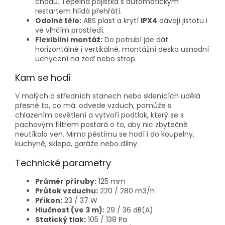
chodu. Tepelná pojistka s automatickým
restartem hlídá přehřátí.
Odolné tělo:
ABS plast a krytí
IPX4
dávají jistotu i
ve vlhčím prostředí.
Flexibilní montáž:
Do potrubí jde dát
horizontálně i vertikálně, montážní deska usnadní
uchycení na zeď nebo strop.
Kam se hodí
V malých a středních stanech nebo sklenících udělá
přesně to, co má: odvede vzduch, pomůže s
chlazením osvětlení a vytvoří podtlak, který se s
pachovým filtrem postará o to, aby nic zbytečně
neutíkalo ven. Mimo pěstírnu se hodí i do koupelny,
kuchyně, sklepa, garáže nebo dílny.
Technické parametry
Průměr příruby:
125 mm
Průtok vzduchu:
220 / 280 m3/h
Příkon:
23 / 37 W
Hlučnost (ve 3 m):
29 / 36 dB(A)
Statický tlak:
105 / 138 Pa