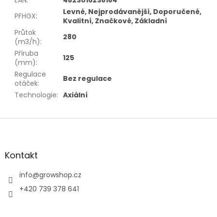
EAN
:
4823016238184
Levné, Nejprodávanější, Doporučené,
PFHGX
:
Kvalitní, Značkové, Základní
Průtok
280
(m3/h)
:
Příruba
125
(mm)
:
Regulace
Bez regulace
otáček
:
Technologie
:
Axiální
Z
á
p
a
Kontakt
t
í
info
@
growshop.cz
+420 739 378 641