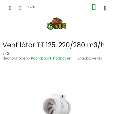
Přejít
NÁKUP
na
CZK
obsah
KOŠÍK
Ventilátor TT 125, 220/280 m3/h
342
Průměrné
Neohodnoceno
Podrobnosti hodnocení
Značka:
Vents
hodnocení
produktu
je
0,0
z
5
hvězdiček.