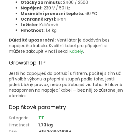
Otáčky za minutu:
2400 / 2500
Napájení:
230 V / 50 Hz
Maximální provozní teplota:
60 °C
Ochranné krytí:
IPX4
Ložiska:
Kuličková
Hmotnost:
1,4 kg
Důležité upozornění:
Ventilátor je dodáván bez
napájecího kabelu. Kvalitní kabel pro připojení si
můžete zakoupit v naší sekci
Kabely
.
Growshop TIP
Jestli ho zapojuješ do potrubí s filtrem, počítej s tím už
při volbě výkonu a přepni si stupeň podle toho, jestli
jedeš běžný provoz, nebo potřebuješ víc tahu. A hlavně
nezapomeň na napájecí kabel — bez něj to zůstane jen
v krabici.
Doplňkové parametry
Kategorie
:
TT
Hmotnost
:
1.73 kg