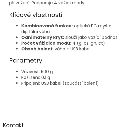
při vážení. Podporuje 4 vážící mody.
Klíčové vlastnosti
Kombinovaná funkce:
optická PC myš +
digitální váha
Odnímatelný kryt:
slouží jako vážící podnos
Počet vážících modů:
4 (g, oz, gn, ct)
Obsah balení:
váha + USB kabel
Parametry
Váživost: 500 g
Rozlišení: 0,1 g
Připojení: USB kabel (součástí balení)
Z
á
p
a
Kontakt
t