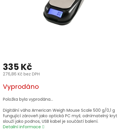
335 Kč
276,86 Kč bez DPH
Měrná
Vyprodáno
cena:
Položka byla vyprodána…
Digitální váha American Weigh Mouse Scale 500 g/0,1 g
fungující zároveň jako optická PC myš; odnímatelný kryt
slouží jako podnos, USB kabel je součástí balení.
Detailní informace