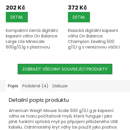
202 Kč
372 Kč
DETAIL
DETAIL
Kompaktní černá digitální
Klasická digitální kapesní
kapesní váha On Balance
váha On Balance
Large Lite Miniscale
Champion Zewling 500
600g/0,1g s plastovou
g/0,1 g s nerezovou vážící
vážící plošinou, šesti
plochou, čtyřmi vážícími
vážícími jednotkami,
módy, odnímatelným
odnímatelným víkem,
krytem jako vážící
hmotností 76 g a...
ZOBRAZIT VŠECHNY SOUVISEJÍCÍ PRODUKTY
nádobou; hmotnost 139...
Popis
Podobné (4)
Diskuze
Detailní popis produktu
American Weigh Mouse Scale 500 g/0,1 g je kapesní
váha ve tvaru počítačové myši, která funguje i jako
plně funkční optická myš po připojení přiloženého USB
kabelu. Odnímatelný kryt váhy lze použít jako podnos