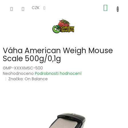
Přejít
NÁKUP
na
CZK
obsah
KOŠÍK
Váha American Weigh Mouse
Scale 500g/0,1g
GMP-XXXXMSC-500
Průměrné
Neohodnoceno
Podrobnosti hodnocení
hodnocení
Značka:
On Balance
produktu
je
0,0
z
5
hvězdiček.