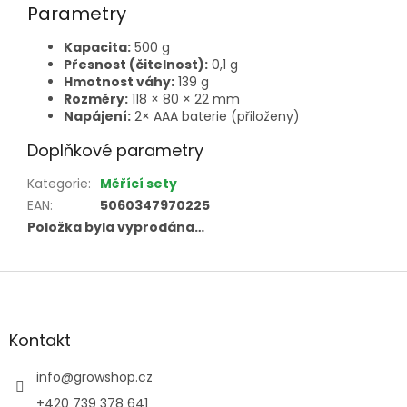
Parametry
Kapacita:
500 g
Přesnost (čitelnost):
0,1 g
Hmotnost váhy:
139 g
Rozměry:
118 × 80 × 22 mm
Napájení:
2× AAA baterie (přiloženy)
Doplňkové parametry
Kategorie
:
Měřící sety
EAN
:
5060347970225
Položka byla vyprodána…
Z
á
p
a
Kontakt
t
í
info
@
growshop.cz
+420 739 378 641