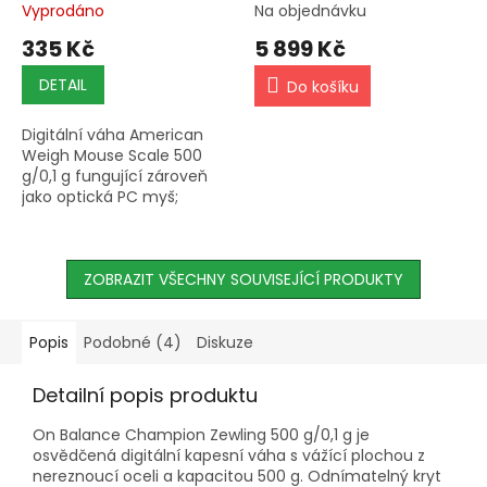
M3/M4
Vyprodáno
Na objednávku
335 Kč
5 899 Kč
DETAIL
Do košíku
Digitální váha American
Weigh Mouse Scale 500
g/0,1 g fungující zároveň
jako optická PC myš;
odnímatelný kryt slouží
jako podnos, USB kabel je
součástí balení.
ZOBRAZIT VŠECHNY SOUVISEJÍCÍ PRODUKTY
Popis
Podobné (4)
Diskuze
Detailní popis produktu
On Balance Champion Zewling 500 g/0,1 g je
osvědčená digitální kapesní váha s vážící plochou z
nereznoucí oceli a kapacitou 500 g. Odnímatelný kryt