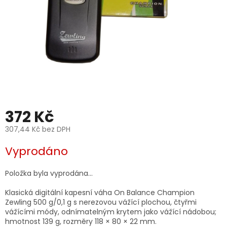
372 Kč
307,44 Kč bez DPH
Měrná
Vyprodáno
cena:
Položka byla vyprodána…
Klasická digitální kapesní váha On Balance Champion
Zewling 500 g/0,1 g s nerezovou vážící plochou, čtyřmi
vážícími módy, odnímatelným krytem jako vážící nádobou;
hmotnost 139 g, rozměry 118 × 80 × 22 mm.