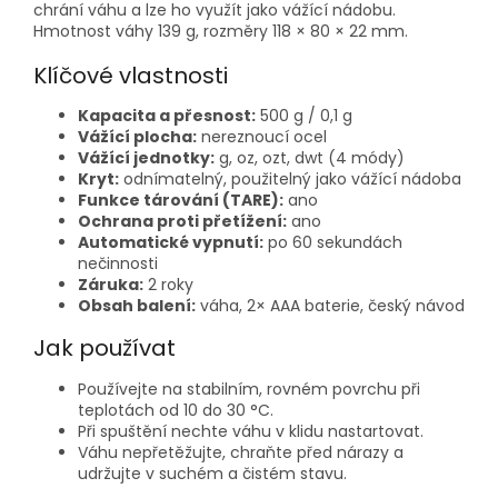
chrání váhu a lze ho využít jako vážící nádobu.
Hmotnost váhy 139 g, rozměry 118 × 80 × 22 mm.
Klíčové vlastnosti
Kapacita a přesnost:
500 g / 0,1 g
Vážící plocha:
nereznoucí ocel
Vážící jednotky:
g, oz, ozt, dwt (4 módy)
Kryt:
odnímatelný, použitelný jako vážící nádoba
Funkce tárování (TARE):
ano
Ochrana proti přetížení:
ano
Automatické vypnutí:
po 60 sekundách
nečinnosti
Záruka:
2 roky
Obsah balení:
váha, 2× AAA baterie, český návod
Jak používat
Používejte na stabilním, rovném povrchu při
teplotách od 10 do 30 °C.
Při spuštění nechte váhu v klidu nastartovat.
Váhu nepřetěžujte, chraňte před nárazy a
udržujte v suchém a čistém stavu.