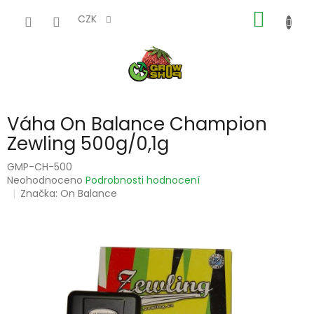
Přejít
NÁKUP
na
CZK
obsah
KOŠÍK
Váha On Balance Champion
Zewling 500g/0,1g
GMP-CH-500
Průměrné
Neohodnoceno
Podrobnosti hodnocení
hodnocení
Značka:
On Balance
produktu
je
0,0
z
5
hvězdiček.