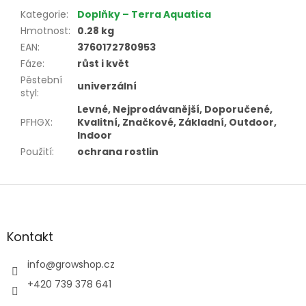
Kategorie
:
Doplňky – Terra Aquatica
Hmotnost
:
0.28 kg
EAN
:
3760172780953
Fáze
:
růst i květ
Pěstební
univerzální
styl
:
Levné, Nejprodávanější, Doporučené,
PFHGX
:
Kvalitní, Značkové, Základní, Outdoor,
Indoor
Použití
:
ochrana rostlin
Z
á
p
a
Kontakt
t
í
info
@
growshop.cz
+420 739 378 641