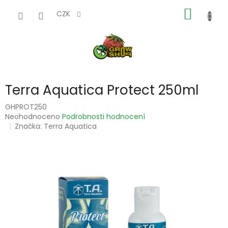
Přejít
NÁKUP
na
CZK
obsah
KOŠÍK
Terra Aquatica Protect 250ml
GHPROT250
Průměrné
Neohodnoceno
Podrobnosti hodnocení
hodnocení
Značka:
Terra Aquatica
produktu
je
0,0
z
5
hvězdiček.