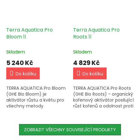
Terra Aquatica Pro
Terra Aquatica Pro
Bloom 1l
Roots 1l
Skladem
Skladem
5 240 Kč
4 829 Kč
Do košíku
Do košíku
TERRA AQUATICA Pro Bloom
TERRA AQUATICA Pro Roots
(GHE Bio Bloom) je
(GHE Bio Roots) - organický
aktivátor růstu a květu pro
kořenový aktivátor posilující
všechny metody
růst kořenů a odolnost proti
pěstování. Dodává rostlině
patogenům. Dávkování 1,5
živiny podle potřeby a
ml. Více info na webu.
zlepšuje fotosyntézu. Pro
půdu aktivuje...
ZOBRAZIT VŠECHNY SOUVISEJÍCÍ PRODUKTY