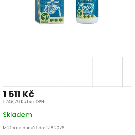
1 511 Kč
1 248,76 Kč bez DPH
Měrná
Skladem
cena:
Můžeme doručit do:
12.8.2026