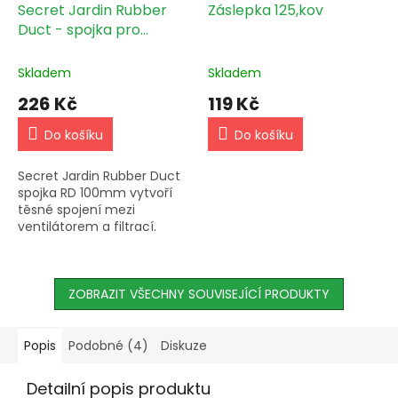
Secret Jardin Rubber
Záslepka 125,kov
Duct - spojka pro
ventilátor a filtr 100mm
Skladem
Skladem
226 Kč
119 Kč
Do košíku
Do košíku
Secret Jardin Rubber Duct
spojka RD 100mm vytvoří
těsné spojení mezi
ventilátorem a filtrací.
Vyrobena z gumy s
ocelovými pásky. Verze 1.0.
ZOBRAZIT VŠECHNY SOUVISEJÍCÍ PRODUKTY
Popis
Podobné (4)
Diskuze
Detailní popis produktu