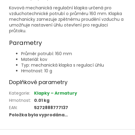
Kovová mechanická regulační klapka určená pro
vzduchotechnické potrubí o průměru 160 mm. Klapka
mechanicky zamezuje zpětnému proudění vzduchu a
umožňuje nastavení úhlu otevření pro regulaci
průtoku.
Parametry
Průměr potrubí: 160 mm
Materiál: kov
Typ: mechanická klapka s regulací úhlu
Hmotnost: 10 g
Doplňkové parametry
Kategorie
:
Klapky – Armatury
Hmotnost
:
0.01 kg
EAN
:
5272888777137
Položka byla vyprodána…
Z