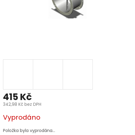
415 Kč
342,98 Kč bez DPH
Měrná
Vyprodáno
cena:
Položka byla vyprodána…