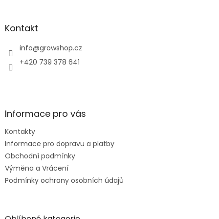
á
p
a
Kontakt
t
í
info
@
growshop.cz
+420 739 378 641
Informace pro vás
Kontakty
Informace pro dopravu a platby
Obchodní podmínky
Výměna a Vrácení
Podmínky ochrany osobních údajů
Oblíbené kategorie