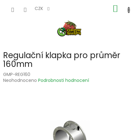
Přejít
NÁKUP
na
CZK
obsah
KOŠÍK
Regulační klapka pro průměr
160mm
GMP-REG160
Průměrné
Neohodnoceno
Podrobnosti hodnocení
hodnocení
produktu
je
0,0
z
5
hvězdiček.