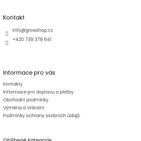
á
p
a
Kontakt
t
í
info
@
growshop.cz
+420 739 378 641
Informace pro vás
Kontakty
Informace pro dopravu a platby
Obchodní podmínky
Výměna a Vrácení
Podmínky ochrany osobních údajů
Oblíbené kategorie