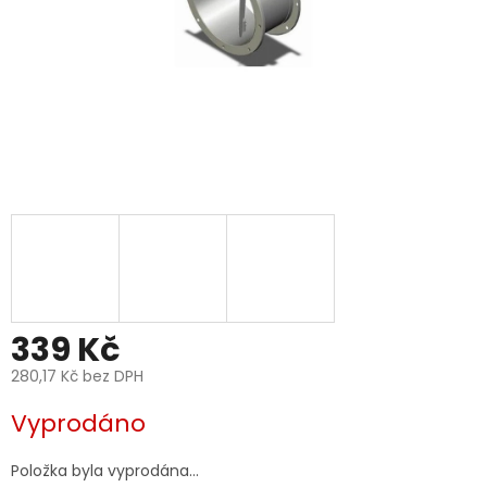
339 Kč
280,17 Kč bez DPH
Měrná
Vyprodáno
cena:
Položka byla vyprodána…