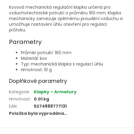
Kovová mechanická regulační klapka určená pro
vzduchotechnické potrubí o průměru 160 mm. Klapka
mechanicky zamezuje zpětnému proudění vzduchu a
umožňuje nastavení úhlu otevření pro regulaci
průtoku.
Parametry
Průměr potrubí: 160 mm
Materiál: kov
Typ: mechanická klapka s regulací úhlu
Hmotnost: 10 g
Doplňkové parametry
Kategorie
:
Klapky – Armatury
Hmotnost
:
0.01 kg
EAN
:
5274888777131
Položka byla vyprodána…
Z