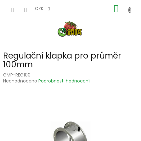
Přejít
NÁKUP
na
CZK
obsah
KOŠÍK
Regulační klapka pro průměr
100mm
GMP-REG100
Průměrné
Neohodnoceno
Podrobnosti hodnocení
hodnocení
produktu
je
0,0
z
5
hvězdiček.