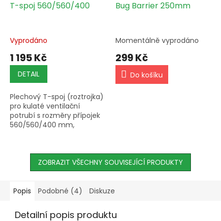
T-spoj 560/560/400
Bug Barrier 250mm
Vyprodáno
Momentálně vyprodáno
1 195 Kč
299 Kč
DETAIL
Do košíku
Plechový T-spoj (roztrojka)
pro kulaté ventilační
potrubí s rozměry přípojek
560/560/400 mm,
hmotnost 10 g.
ZOBRAZIT VŠECHNY SOUVISEJÍCÍ PRODUKTY
Popis
Podobné (4)
Diskuze
Detailní popis produktu