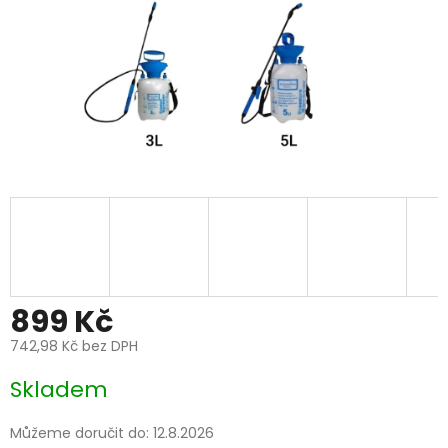
899 Kč
742,98 Kč bez DPH
Měrná
Skladem
cena:
Můžeme doručit do:
12.8.2026