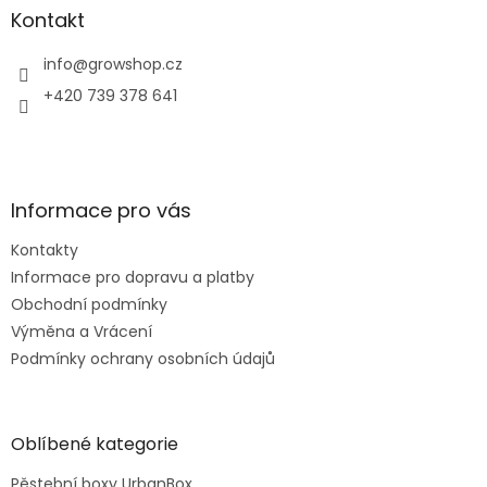
a
Kontakt
t
í
info
@
growshop.cz
+420 739 378 641
Informace pro vás
Kontakty
Informace pro dopravu a platby
Obchodní podmínky
Výměna a Vrácení
Podmínky ochrany osobních údajů
Oblíbené kategorie
Pěstební boxy UrbanBox