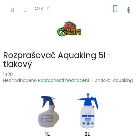
Přejít
NÁKUP
na
CZK
obsah
KOŠÍK
Rozprašovač Aquaking 5l -
tlakový
1420
Průměrné
Neohodnoceno
Podrobnosti hodnocení
Značka:
Aquaking
hodnocení
produktu
je
0,0
z
5
hvězdiček.