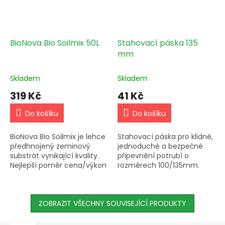
BioNova Bio Soilmix 50L
Stahovací páska 135
mm
Skladem
Skladem
319 Kč
41 Kč
Do košíku
Do košíku
BioNova Bio Soilmix je lehce
Stahovací páska pro klidné,
předhnojený zeminový
jednoduché a bezpečné
substrát vynikající kvality.
připevnění potrubí o
Nejlepší poměr cena/výkon
rozměrech 100/135mm.
na trhu!
Vyrobeno z galvanizované
oceli. Kompatibilní s Aluflex,
combiflex a sonoflex.
ZOBRAZIT VŠECHNY SOUVISEJÍCÍ PRODUKTY