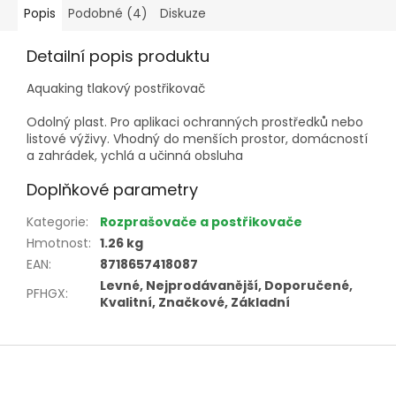
Popis
Podobné (4)
Diskuze
Detailní popis produktu
Aquaking tlakový postřikovač
Odolný plast. Pro aplikaci ochranných prostředků nebo
listové výživy. Vhodný do menších prostor, domácností
a zahrádek, ychlá a učinná obsluha
Doplňkové parametry
Kategorie
:
Rozprašovače a postřikovače
Hmotnost
:
1.26 kg
EAN
:
8718657418087
Levné, Nejprodávanější, Doporučené,
PFHGX
:
Kvalitní, Značkové, Základní
Z
á
p