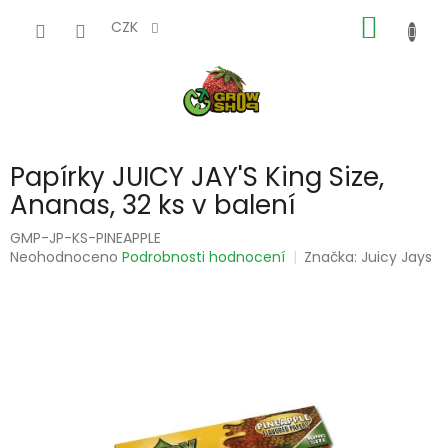
Přejít
NÁKUP
na
CZK
obsah
KOŠÍK
Papírky JUICY JAY'S King Size,
Ananas, 32 ks v balení
GMP-JP-KS-PINEAPPLE
Průměrné
Neohodnoceno
Podrobnosti hodnocení
Značka:
Juicy Jays
hodnocení
produktu
je
0,0
z
5
hvězdiček.