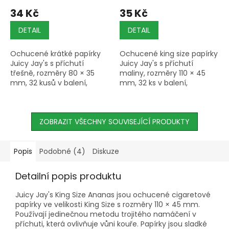
34 Kč
35 Kč
DETAIL
DETAIL
Ochucené krátké papírky
Ochucené king size papírky
Juicy Jay's s příchutí
Juicy Jay's s příchutí
třešně, rozměry 80 × 35
maliny, rozměry 110 × 45
mm, 32 kusů v balení,
mm, 32 ks v balení,
vyrobené metodou
vyrobené metodou
trojitého namáčení v
trojitého namáčení v
příchuti.
příchuti, s barevným
ZOBRAZIT VŠECHNY SOUVISEJÍCÍ PRODUKTY
potiskem.
Popis
Podobné (4)
Diskuze
Detailní popis produktu
Juicy Jay's King Size Ananas jsou ochucené cigaretové
papírky ve velikosti King Size s rozměry 110 × 45 mm.
Používají jedinečnou metodu trojitého namáčení v
příchuti, která ovlivňuje vůni kouře. Papírky jsou sladké