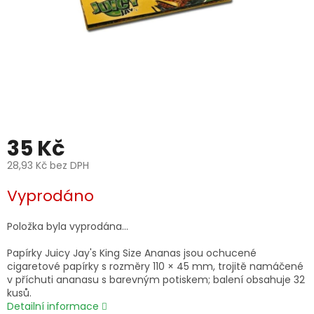
35 Kč
28,93 Kč bez DPH
Měrná
Vyprodáno
cena:
Položka byla vyprodána…
Papírky Juicy Jay's King Size Ananas jsou ochucené
cigaretové papírky s rozměry 110 × 45 mm, trojitě namáčené
v příchuti ananasu s barevným potiskem; balení obsahuje 32
kusů.
Detailní informace