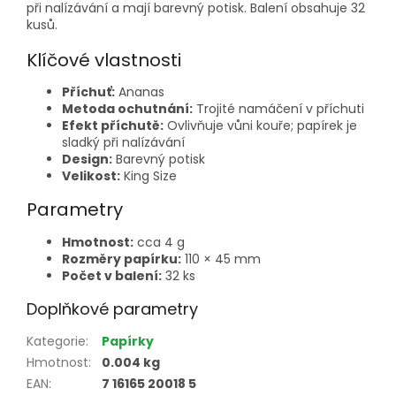
při nalízávání a mají barevný potisk. Balení obsahuje 32
kusů.
Klíčové vlastnosti
Příchuť:
Ananas
Metoda ochutnání:
Trojité namáčení v příchuti
Efekt příchutě:
Ovlivňuje vůni kouře; papírek je
sladký při nalízávání
Design:
Barevný potisk
Velikost:
King Size
Parametry
Hmotnost:
cca 4 g
Rozměry papírku:
110 × 45 mm
Počet v balení:
32 ks
Doplňkové parametry
Kategorie
:
Papírky
Hmotnost
:
0.004 kg
EAN
:
7 16165 20018 5