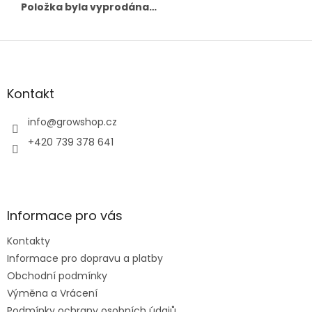
Položka byla vyprodána…
Z
á
p
a
Kontakt
t
í
info
@
growshop.cz
+420 739 378 641
Informace pro vás
Kontakty
Informace pro dopravu a platby
Obchodní podmínky
Výměna a Vrácení
Podmínky ochrany osobních údajů