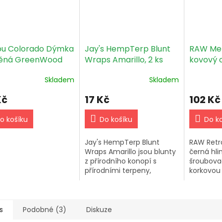
u Colorado Dýmka
Jay's HempTerp Blunt
RAW Met
ěná GreenWood
Wraps Amarillo, 2 ks
kovový 
cigarety,
Skladem
Skladem
Kč
17 Kč
102 Kč
o košíku
Do košíku
Do k
Jay's HempTerp Blunt
RAW Retr
Wraps Amarillo jsou blunty
černá hli
z přírodního konopí s
šroubova
přírodními terpeny,
korkovou
pomalým hořením a
vzduchot
příchutí Amarillo – balení 2
přenášen
ks.
cigaret K
1,5 × 11,6 
s
Podobné (3)
Diskuze