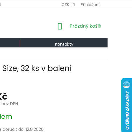
NÍ PODMÍNKY
VÝMĚNA A VRÁCENÍ
CZK
Přihlášení
PODMÍNKY OCHRANY OS
NÁKUPNÍ
Prázdný košík
KOŠÍK
Kontakty
Size, 32 ks v balení
Kč
č bez DPH
dem
doručit do:
12.8.2026